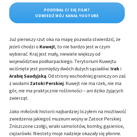
PODOBAŁ CI SIĘ FILM?
ODWIEDŹ MÓJ KANAŁ YOUTUBE
Już pierwszy rzut oka na mapę pozwala stwierdzić, że
jeżeli chodzi o
Kuwejt
, to nie bardzo jest w czym
wybierać. Kraj jest mały, niewiele większy od
województwa podkarpackiego. Terytorium Kuwejtu
wciśnięte jest pomiędzy dwóch dużych sąsiadów:
Irak
i
Arabię Saudyjską
. Od strony wschodniej graniczy on zaś
z wodami
Zatoki Perskiej
. Kuwejt nie ma rzek, nie ma
gór, nie ma praktycznie roślinności – ani dziko żyjących
zwierząt.
Jako miłośnik historii najbardziej liczyłem na możliwość
zwiedzenia jakiegoś muzeum wojny w Zatoce Perskiej.
Zniszczone czołgi, wraki samolotów, bomby, gąsienice,
ciężarówki. Niestety moje nadzieje okazały się płonne.