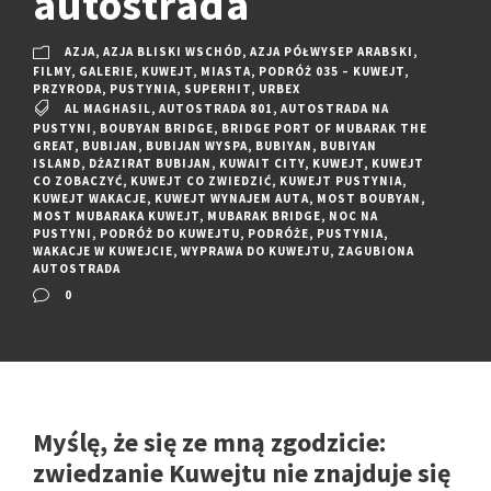
autostrada
AZJA
,
AZJA BLISKI WSCHÓD
,
AZJA PÓŁWYSEP ARABSKI
,
FILMY
,
GALERIE
,
KUWEJT
,
MIASTA
,
PODRÓŻ 035 – KUWEJT
,
PRZYRODA
,
PUSTYNIA
,
SUPERHIT
,
URBEX
AL MAGHASIL
,
AUTOSTRADA 801
,
AUTOSTRADA NA
PUSTYNI
,
BOUBYAN BRIDGE
,
BRIDGE PORT OF MUBARAK THE
GREAT
,
BUBIJAN
,
BUBIJAN WYSPA
,
BUBIYAN
,
BUBIYAN
ISLAND
,
DŻAZIRAT BUBIJAN
,
KUWAIT CITY
,
KUWEJT
,
KUWEJT
CO ZOBACZYĆ
,
KUWEJT CO ZWIEDZIĆ
,
KUWEJT PUSTYNIA
,
KUWEJT WAKACJE
,
KUWEJT WYNAJEM AUTA
,
MOST BOUBYAN
,
MOST MUBARAKA KUWEJT
,
MUBARAK BRIDGE
,
NOC NA
PUSTYNI
,
PODRÓŻ DO KUWEJTU
,
PODRÓŻE
,
PUSTYNIA
,
WAKACJE W KUWEJCIE
,
WYPRAWA DO KUWEJTU
,
ZAGUBIONA
AUTOSTRADA
0
Myślę, że się ze mną zgodzicie:
zwiedzanie Kuwejtu nie znajduje się