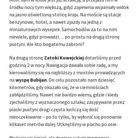
środku nocy tym większą, gdyż zapewnia wspaniały widok
na jasno oświetloną stolicę kraju. Na moście są stacje
benzynowe, hotel, a nawet zjazdy na jedną z
miniaturowych wysepek. Samochodów za to na nim
niewiele, gdyż prowadzi… po prostu na drugą stronę
pustyni. Ale kto bogatemu zabroni?
Na drugą stronę
Zatoki Kuwejckiej
dotarliśmy przed
godziną 2 w nocy. Nawigacja dawała sobie radę, a my
kierowaliśmy się na najbliższy z mostów prowadzących
na
wyspę Bubijan
. Do celu pozostało nam dziesięć
kilometrów, gdy okazało się, że w ciemnościach
zabłądziliśmy. Nawet nie bardzo wiemy, gdzie i kiedy
zjechaliśmy z wyznaczonego szlaku; zasypywane przez
piaski pustyni drogi często kończą się dość
nieoczekiwanie – po to tylko, by wyłonić się ponownie
kilkaset metrów dalej. Utknęliśmy w piachu po osie.
Możecie się śmiać, ale dopiero w tym momencie