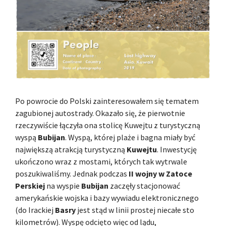
Po powrocie do Polski zainteresowałem się tematem
zagubionej autostrady. Okazało się, że pierwotnie
rzeczywiście łączyła ona stolicę Kuwejtu z turystyczną
wyspą
Bubijan
. Wyspą, której plaże i bagna miały być
największą atrakcją turystyczną
Kuwejtu
. Inwestycję
ukończono wraz z mostami, których tak wytrwale
poszukiwaliśmy. Jednak podczas
II wojny w Zatoce
Perskiej
na wyspie
Bubijan
zaczęły stacjonować
amerykańskie wojska i bazy wywiadu elektronicznego
(do Irackiej
Basry
jest stąd w linii prostej niecałe sto
kilometrów). Wyspę odcięto więc od lądu,