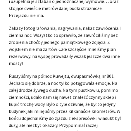
i uzupełnia je szlaban o jednoznacznej wymowie… oraz
stojące dwieście metrów dalej budki strażnicze.
Przejazdu nie ma.
Zakazy fotografowania, nagrywania, nakaz zawrócenia. I
ciemna noc. Wszystko to sprawiło, że zawróciliśmy bez
zrobienia choćby jednego pamiątkowego zdjęcia. Z
wojskiem nie ma żartów. Całe szczęście mieliśmy plan
rezerwowy: na wyspę prowadziły wszak jeszcze dwa inne
mosty!
Ruszyliśmy na północ Kuwejtu, dwupasmówką nr 801.
Jechało się dobrze, a noc tylko potęgowała emocje. Na
całej drodze żywego ducha. Na tym pustkowiu, pomimo
ciemności, udało nam się nawet znaleźć czynny sklep i
kupić trochę wody. Było o tyle dziwnie, że był to jedyny
budynek jaki minęliśmy przez kilkanaście kilometrów. W
końcu dojechaliśmy do zjazdu z ekspresówki: wiadukt był
duży, ale niezbyt okazały. Przypominał raczej