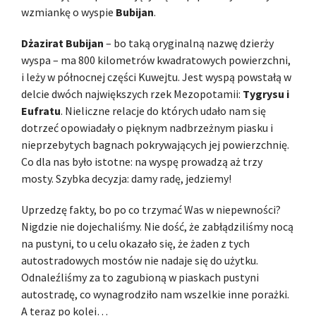
wzmiankę o wyspie
Bubijan
.
Dżazirat Bubijan
– bo taką oryginalną nazwę dzierży
wyspa – ma 800 kilometrów kwadratowych powierzchni,
i leży w północnej części Kuwejtu. Jest wyspą powstałą w
delcie dwóch największych rzek Mezopotamii:
Tygrysu i
Eufratu
. Nieliczne relacje do których udało nam się
dotrzeć opowiadały o pięknym nadbrzeżnym piasku i
nieprzebytych bagnach pokrywających jej powierzchnię.
Co dla nas było istotne: na wyspę prowadzą aż trzy
mosty. Szybka decyzja: damy radę, jedziemy!
Uprzedzę fakty, bo po co trzymać Was w niepewności?
Nigdzie nie dojechaliśmy. Nie dość, że zabłądziliśmy nocą
na pustyni, to u celu okazało się, że żaden z tych
autostradowych mostów nie nadaje się do użytku.
Odnaleźliśmy za to zagubioną w piaskach pustyni
autostradę, co wynagrodziło nam wszelkie inne porażki.
A teraz po kolei…