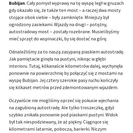
Bubijan
. Cały pomysł wyprawy na tę wyspę legł w gruzach
gdy okazało się, że także ten most – a raczej dwa mosty
stojące obok siebie – były zamknięte. Mniejszy był
ogrodzony zasiekami. Wjazdy na drugi – potężny,
autostradowy most – zostały rozebrane. Musielibyśmy
mieć sprzęt do wspinaczki, by się dostać na górę.
Odnaleźliśmy za to naszą zasypaną piaskiem autostradę.
Jak pamiętacie ginęła na pustyni, niknąc w głębi
interioru. Tutaj, kilkanaście kilometrów dalej, wychynęła
ponownie na powierzchnię by połączyć się z mostami na
wyspę Bubijan. Jej cztery szerokie pasy ruchu kończyły
się kilkaset metrów przed zdemontowanym wjazdem.
Oczywiście nie mogliśmy oprzeć się pokusie wjechania
na zagubioną autostradę. Ale tylko troszeczkę, gdyż
szybko znikała ponownie pod piaskami pustyni. Widok
był tak niespodziewany, że aż piękny. Ciągnące się
kilometrami latarnie, pobocza, barierki. Niczym