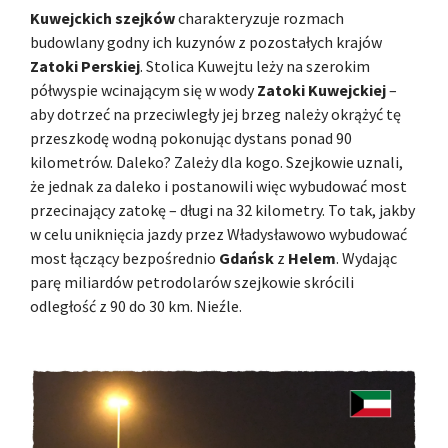
Kuwejckich szejków
charakteryzuje rozmach
budowlany godny ich kuzynów z pozostałych krajów
Zatoki Perskiej
. Stolica Kuwejtu leży na szerokim
półwyspie wcinającym się w wody
Zatoki Kuwejckiej
–
aby dotrzeć na przeciwległy jej brzeg należy okrążyć tę
przeszkodę wodną pokonując dystans ponad 90
kilometrów. Daleko? Zależy dla kogo. Szejkowie uznali,
że jednak za daleko i postanowili więc wybudować most
przecinający zatokę – długi na 32 kilometry. To tak, jakby
w celu uniknięcia jazdy przez Władysławowo wybudować
most łączący bezpośrednio
Gdańsk
z
Helem
. Wydając
parę miliardów petrodolarów szejkowie skrócili
odległość z 90 do 30 km. Nieźle.