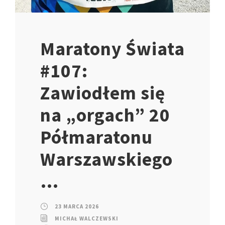
Maratony Świata
#107:
Zawiodłem się
na „orgach” 20
Półmaratonu
Warszawskiego
…
23 MARCA 2026
MICHAŁ WALCZEWSKI