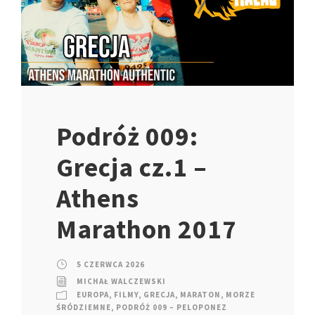
Podróż 009:
Grecja cz.1 –
Athens
Marathon 2017
5 CZERWCA 2026
MICHAŁ WALCZEWSKI
EUROPA
,
FILMY
,
GRECJA
,
MARATON
,
MORZE
ŚRÓDZIEMNE
,
PODRÓŻ 009 – PELOPONEZ