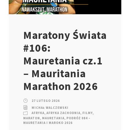
Maratony Świata
#106:
Mauretania cz.1
– Mauritania
Marathon 2026
27 LUTEGO 2026
MICHAŁ WALCZEWSKI
AFRYKA
,
AFRYKA ZACHODNIA
,
FILMY
,
MARATON
,
MAURETANIA
,
PODRÓŻ 084 –
MAURETANIA I MAROKO 2026