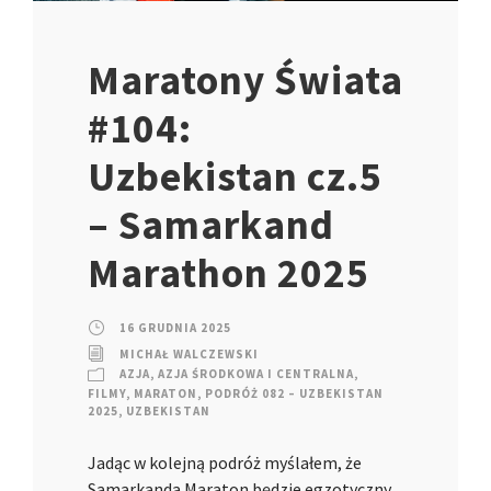
Maratony Świata
#104:
Uzbekistan cz.5
– Samarkand
Marathon 2025
16 GRUDNIA 2025
MICHAŁ WALCZEWSKI
AZJA
,
AZJA ŚRODKOWA I CENTRALNA
,
FILMY
,
MARATON
,
PODRÓŻ 082 – UZBEKISTAN
2025
,
UZBEKISTAN
Jadąc w kolejną podróż myślałem, że
Samarkanda Maraton będzie egzotyczny.