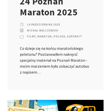
24 Poznań
Maraton 2025
14 PAŹDZIERNIKA 2025
MICHAŁ WALCZEWSKI
FILMY
,
MARATON
,
POLSKA
,
SUPERHIT
Co dzieje się na końcu maratońskiego
peletonu? Postanowiłem nakręcić
specjalny materiał na Poznań Maraton -
moim marzeniem było zobaczyć autobus
z napisem…