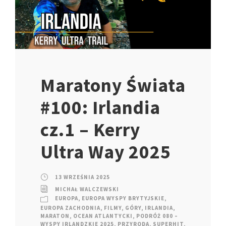
Maratony Świata
#100: Irlandia
cz.1 – Kerry
Ultra Way 2025
13 WRZEŚNIA 2025
MICHAŁ WALCZEWSKI
EUROPA
,
EUROPA WYSPY BRYTYJSKIE
,
EUROPA ZACHODNIA
,
FILMY
,
GÓRY
,
IRLANDIA
,
MARATON
,
OCEAN ATLANTYCKI
,
PODRÓŻ 080 –
WYSPY IRLANDZKIE 2025
,
PRZYRODA
,
SUPERHIT
,