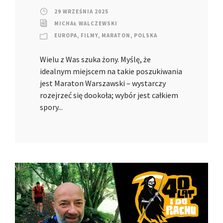
29 WRZEŚNIA 2025
MICHAŁ WALCZEWSKI
EUROPA
,
FILMY
,
MARATON
,
POLSKA
Wielu z Was szuka żony. Myślę, że
idealnym miejscem na takie poszukiwania
jest Maraton Warszawski – wystarczy
rozejrzeć się dookoła; wybór jest całkiem
spory...