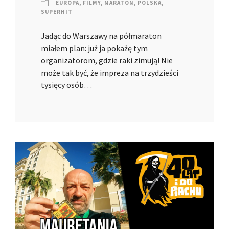
EUROPA
,
FILMY
,
MARATON
,
POLSKA
,
SUPERHIT
Jadąc do Warszawy na półmaraton
miałem plan: już ja pokażę tym
organizatorom, gdzie raki zimują! Nie
może tak być, że impreza na trzydzieści
tysięcy osób…