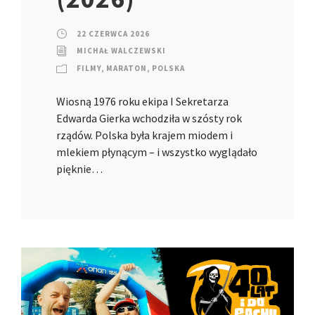
22 CZERWCA 2026
MICHAŁ WALCZEWSKI
FILMY
,
MARATON
,
POLSKA
Wiosną 1976 roku ekipa I Sekretarza
Edwarda Gierka wchodziła w szósty rok
rządów. Polska była krajem miodem i
mlekiem płynącym – i wszystko wyglądało
pięknie…