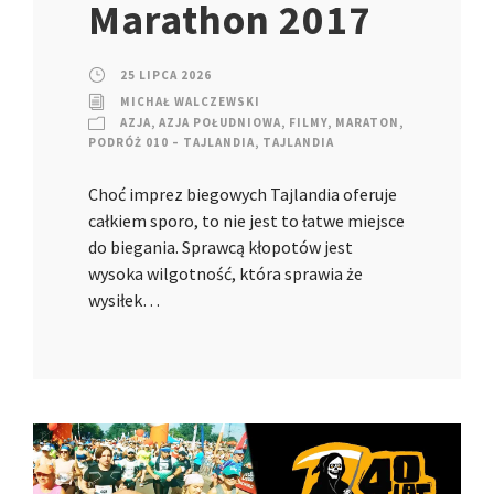
Marathon 2017
25 LIPCA 2026
MICHAŁ WALCZEWSKI
AZJA
,
AZJA POŁUDNIOWA
,
FILMY
,
MARATON
,
PODRÓŻ 010 – TAJLANDIA
,
TAJLANDIA
Choć imprez biegowych Tajlandia oferuje
całkiem sporo, to nie jest to łatwe miejsce
do biegania. Sprawcą kłopotów jest
wysoka wilgotność, która sprawia że
wysiłek…