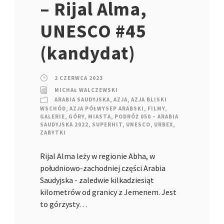
– Rijal Alma,
UNESCO #45
(kandydat)
2 CZERWCA 2023
MICHAŁ WALCZEWSKI
ARABIA SAUDYJSKA
,
AZJA
,
AZJA BLISKI
WSCHÓD
,
AZJA PÓŁWYSEP ARABSKI
,
FILMY
,
GALERIE
,
GÓRY
,
MIASTA
,
PODRÓŻ 050 – ARABIA
SAUDYJSKA 2022
,
SUPERHIT
,
UNESCO
,
URBEX
,
ZABYTKI
Rijal Alma leży w regionie Abha, w
południowo-zachodniej części Arabia
Saudyjska - zaledwie kilkadziesiąt
kilometrów od granicy z Jemenem. Jest
to górzysty…