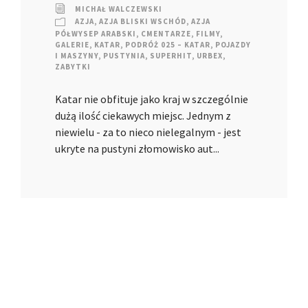
MICHAŁ WALCZEWSKI
AZJA
,
AZJA BLISKI WSCHÓD
,
AZJA
PÓŁWYSEP ARABSKI
,
CMENTARZE
,
FILMY
,
GALERIE
,
KATAR
,
PODRÓŻ 025 – KATAR
,
POJAZDY
I MASZYNY
,
PUSTYNIA
,
SUPERHIT
,
URBEX
,
ZABYTKI
Katar nie obfituje jako kraj w szczególnie
dużą ilość ciekawych miejsc. Jednym z
niewielu - za to nieco nielegalnym - jest
ukryte na pustyni złomowisko aut...