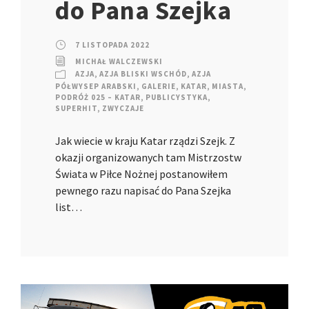
do Pana Szejka
7 LISTOPADA 2022
MICHAŁ WALCZEWSKI
AZJA
,
AZJA BLISKI WSCHÓD
,
AZJA
PÓŁWYSEP ARABSKI
,
GALERIE
,
KATAR
,
MIASTA
,
PODRÓŻ 025 – KATAR
,
PUBLICYSTYKA
,
SUPERHIT
,
ZWYCZAJE
Jak wiecie w kraju Katar rządzi Szejk. Z
okazji organizowanych tam Mistrzostw
Świata w Piłce Nożnej postanowiłem
pewnego razu napisać do Pana Szejka
list…