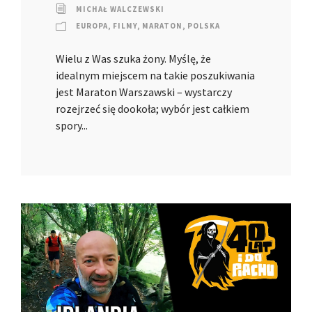
MICHAŁ WALCZEWSKI
EUROPA
,
FILMY
,
MARATON
,
POLSKA
Wielu z Was szuka żony. Myślę, że
idealnym miejscem na takie poszukiwania
jest Maraton Warszawski – wystarczy
rozejrzeć się dookoła; wybór jest całkiem
spory...