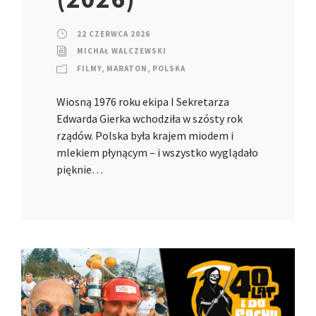
22 CZERWCA 2026
MICHAŁ WALCZEWSKI
FILMY
,
MARATON
,
POLSKA
Wiosną 1976 roku ekipa I Sekretarza
Edwarda Gierka wchodziła w szósty rok
rządów. Polska była krajem miodem i
mlekiem płynącym – i wszystko wyglądało
pięknie…