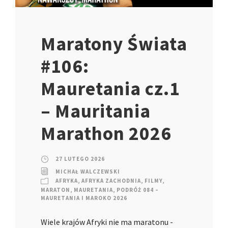
Maratony Świata
#106:
Mauretania cz.1
– Mauritania
Marathon 2026
27 LUTEGO 2026
MICHAŁ WALCZEWSKI
AFRYKA
,
AFRYKA ZACHODNIA
,
FILMY
,
MARATON
,
MAURETANIA
,
PODRÓŻ 084 –
MAURETANIA I MAROKO 2026
Wiele krajów Afryki nie ma maratonu -