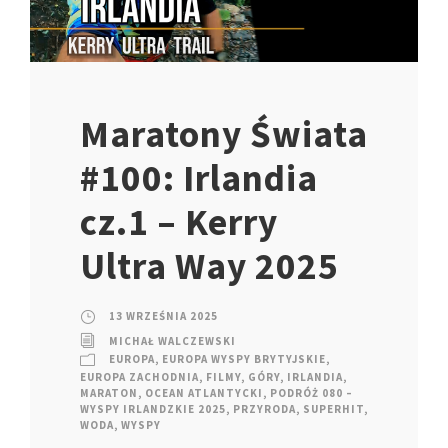
Maratony Świata
#100: Irlandia
cz.1 – Kerry
Ultra Way 2025
13 WRZEŚNIA 2025
MICHAŁ WALCZEWSKI
EUROPA
,
EUROPA WYSPY BRYTYJSKIE
,
EUROPA ZACHODNIA
,
FILMY
,
GÓRY
,
IRLANDIA
,
MARATON
,
OCEAN ATLANTYCKI
,
PODRÓŻ 080 –
WYSPY IRLANDZKIE 2025
,
PRZYRODA
,
SUPERHIT
,
WODA
,
WYSPY