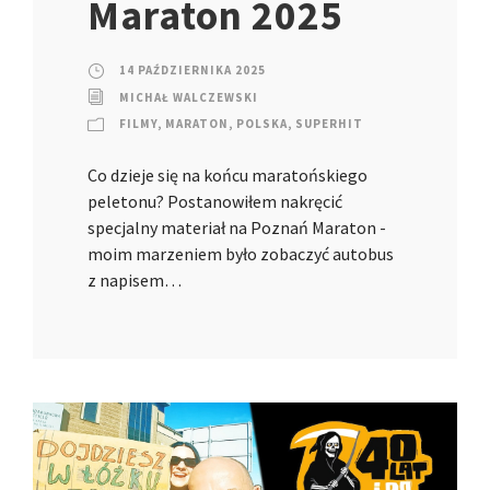
Maraton 2025
14 PAŹDZIERNIKA 2025
MICHAŁ WALCZEWSKI
FILMY
,
MARATON
,
POLSKA
,
SUPERHIT
Co dzieje się na końcu maratońskiego
peletonu? Postanowiłem nakręcić
specjalny materiał na Poznań Maraton -
moim marzeniem było zobaczyć autobus
z napisem…