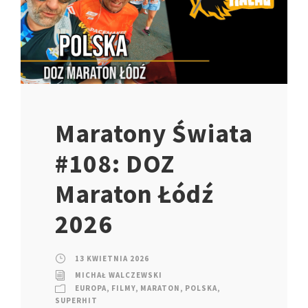
Maratony Świata
#108: DOZ
Maraton Łódź
2026
13 KWIETNIA 2026
MICHAŁ WALCZEWSKI
EUROPA
,
FILMY
,
MARATON
,
POLSKA
,
SUPERHIT