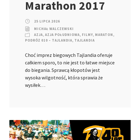
Marathon 2017
25 LIPCA 2026
MICHAŁ WALCZEWSKI
AZJA
,
AZJA POŁUDNIOWA
,
FILMY
,
MARATON
,
PODRÓŻ 010 – TAJLANDIA
,
TAJLANDIA
Choć imprez biegowych Tajlandia oferuje
całkiem sporo, to nie jest to łatwe miejsce
do biegania. Sprawcą kłopotów jest
wysoka wilgotność, która sprawia że
wysiłek…