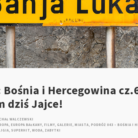
 Bośnia i Hercegowina cz.
 dziś Jajce!
CHAŁ WALCZEWSKI
ROPA
,
EUROPA BAŁKANY
,
FILMY
,
GALERIE
,
MIASTA
,
PODRÓŻ 043 – BOŚNIA I
LIGIA
,
SUPERHIT
,
WODA
,
ZABYTKI