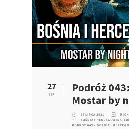
Podróż 043:
27
LIP
Mostar by 
27 LIPCA 2021
MICH
BOŚNIA I HERCEGOWINA
,
EU
PODRÓŻ 043 – BOŚNIA I HERCEG