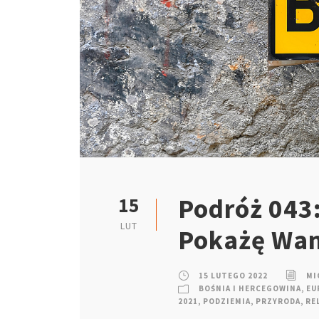
Podróż 043:
15
LUT
Pokażę Wam
15 LUTEGO 2022
MI
BOŚNIA I HERCEGOWINA
,
EU
2021
,
PODZIEMIA
,
PRZYRODA
,
RE