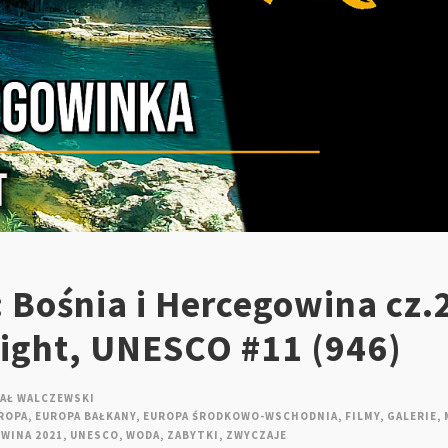
 Bośnia i Hercegowina cz.
night, UNESCO #11 (946)
AŁ WALCZEWSKI
ROPA
,
EUROPA BAŁKANY
,
EUROPA ŚRODKOWO-WSCHODNIA
,
FILMY
,
GALERIE
,
OWINA 2021
,
UNESCO
,
WODA
,
ZABYTKI
,
ZWYCZAJE