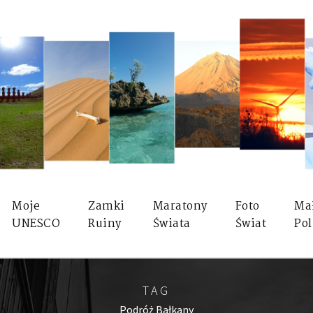
Moje
Zamki
Maratony
Foto
Ma
UNESCO
Ruiny
Świata
Świat
Pol
TAG
Podróż Bałkany