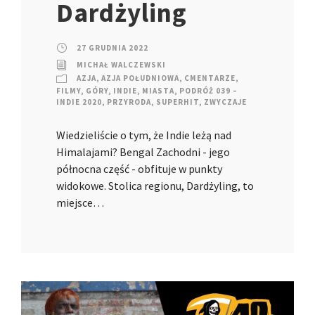
Dardżyling
27 GRUDNIA 2022
MICHAŁ WALCZEWSKI
AZJA
,
AZJA POŁUDNIOWA
,
CMENTARZE
,
FILMY
,
GÓRY
,
INDIE
,
MIASTA
,
PODRÓŻ 039 –
INDIE 2020
,
PRZYRODA
,
SUPERHIT
,
ZWYCZAJE
Wiedzieliście o tym, że Indie leżą nad
Himalajami? Bengal Zachodni - jego
północna część - obfituje w punkty
widokowe. Stolica regionu, Dardżyling, to
miejsce…