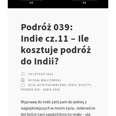
Podróż 039:
Indie cz.11 – Ile
kosztuje podróż
do Indii?
14 LUTEGO 2021
MICHAŁ WALCZEWSKI
AZJA
,
AZJA POŁUDNIOWA
,
INDIE
,
KOSZTY
,
PODRÓŻ 039 – INDIE 2020
Wyprawę do Indii zaliczam do jednej z
najpiękniejszych w moim życiu. Jedenaście
dni które tam spędziliśmy to mało – ale