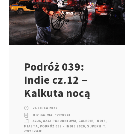
Podróż 039:
Indie cz.12 –
Kalkuta nocą
26 LIPCA 2022
MICHAŁ WALCZEWSKI
AZJA
,
AZJA POŁUDNIOWA
,
GALERIE
,
INDIE
,
MIASTA
,
PODRÓŻ 039 – INDIE 2020
,
SUPERHIT
,
ZWYCZAJE