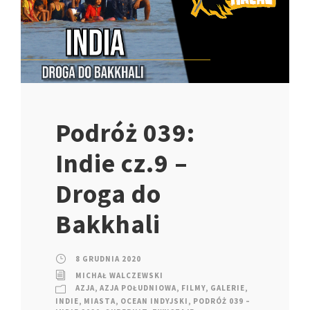
Podróż 039:
Indie cz.9 –
Droga do
Bakkhali
8 GRUDNIA 2020
MICHAŁ WALCZEWSKI
AZJA
,
AZJA POŁUDNIOWA
,
FILMY
,
GALERIE
,
INDIE
,
MIASTA
,
OCEAN INDYJSKI
,
PODRÓŻ 039 –