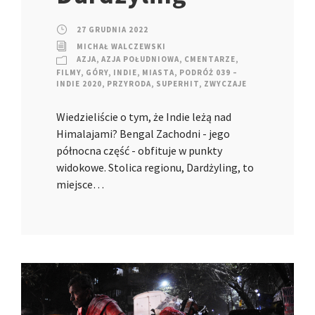
27 GRUDNIA 2022
MICHAŁ WALCZEWSKI
AZJA
,
AZJA POŁUDNIOWA
,
CMENTARZE
,
FILMY
,
GÓRY
,
INDIE
,
MIASTA
,
PODRÓŻ 039 –
INDIE 2020
,
PRZYRODA
,
SUPERHIT
,
ZWYCZAJE
Wiedzieliście o tym, że Indie leżą nad
Himalajami? Bengal Zachodni - jego
północna część - obfituje w punkty
widokowe. Stolica regionu, Dardżyling, to
miejsce…