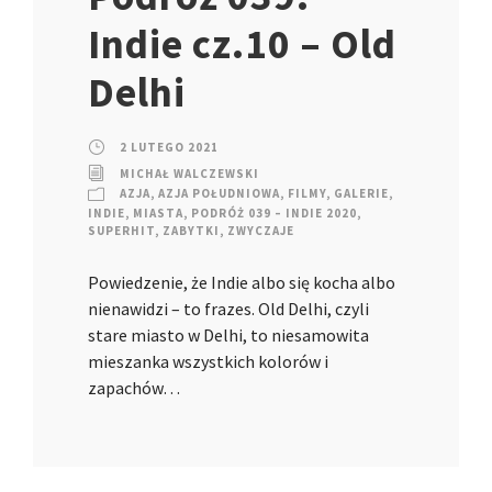
Indie cz.10 – Old
Delhi
2 LUTEGO 2021
MICHAŁ WALCZEWSKI
AZJA
,
AZJA POŁUDNIOWA
,
FILMY
,
GALERIE
,
INDIE
,
MIASTA
,
PODRÓŻ 039 – INDIE 2020
,
SUPERHIT
,
ZABYTKI
,
ZWYCZAJE
Powiedzenie, że Indie albo się kocha albo
nienawidzi – to frazes. Old Delhi, czyli
stare miasto w Delhi, to niesamowita
mieszanka wszystkich kolorów i
zapachów…