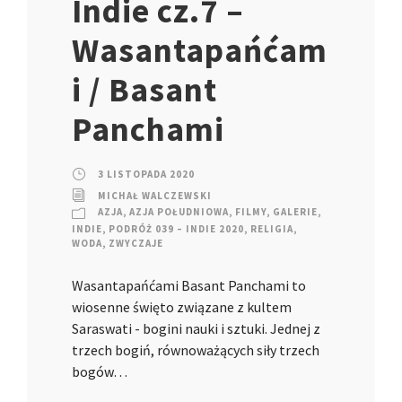
Indie cz.7 –
Wasantapańćam
i / Basant
Panchami
3 LISTOPADA 2020
MICHAŁ WALCZEWSKI
AZJA
,
AZJA POŁUDNIOWA
,
FILMY
,
GALERIE
,
INDIE
,
PODRÓŻ 039 – INDIE 2020
,
RELIGIA
,
WODA
,
ZWYCZAJE
Wasantapańćami Basant Panchami to
wiosenne święto związane z kultem
Saraswati - bogini nauki i sztuki. Jednej z
trzech bogiń, równoważących siły trzech
bogów…