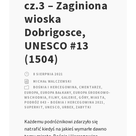
cz.3 – Zaginiona
wioska
Dobrigosce,
UNESCO #13
(1504)
8 SIERPNIA 2021
MICHAŁ WALCZEWSKI
BOŚNIA I HERCEGOWINA
,
CMENTARZE
,
EUROPA
,
EUROPA BAŁKANY
,
EUROPA ŚRODKOWO-
WSCHODNIA
,
FILMY
,
GALERIE
,
GÓRY
,
MIASTA
,
PODRÓŻ 043 – BOŚNIA I HERCEGOWINA 2021
,
SUPERHIT
,
UNESCO
,
URBEX
,
ZABYTKI
Każdemu podróżnikowi zdarzyło się
natrafić kiedyś na jakieś wymarłe dawno
temu miasto. Bośnia i Hercegowina