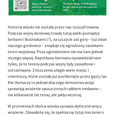
Historia wioski nie została przez nas rozszyfrowana.
Podczas wojny domowej trwały tutaj walki pomiędzy
Serbami i Bośniakami (?), na szczycie zaś góry – tuż obok
naszego grobowca – znajduje się ogrodzony zasiekami
teren wojskowy. Poza ogrodzeniem nie ma tam jednak
niczego więcej. Napotkany kierowca opowiedział nam
tylko, że te tereny podczas wojny były zasiedlone i
ostrzeliwane. Zniszczeniu uległo wiele miejsc i
cmentarzy, które zostały już pochłonięte przez gęsty las.
Nie tłumaczy to jednak dlaczego domostwa wciąż
sprawiają wrażenie opuszczonych całkiem niedawno –
nie kilkanaście lat temu, ale jakby wczoraj.
W promieniach słońca wioska sprawia idylliczne wręcz
wrażenie. Zdawałoby się, że spełnia się tutaj marzenie o