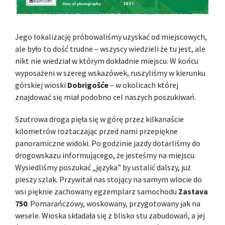
Jego lokalizację próbowaliśmy uzyskać od miejscowych,
ale było to dość trudne – wszyscy wiedzieli że tu jest, ale
nikt nie wiedział w którym dokładnie miejscu. W końcu
wyposażeni w szereg wskazówek, ruszyliśmy w kierunku
górskiej wioski
Dobrigošće
– w okolicach której
znajdować się miał podobno cel naszych poszukiwań.
Szutrowa droga pięła się w górę przez kilkanaście
kilometrów roztaczając przed nami przepiękne
panoramiczne widoki. Po godzinie jazdy dotarliśmy do
drogowskazu informującego, że jesteśmy na miejscu.
Wysiedliśmy poszukać „języka” by ustalić dalszy, już
pieszy szlak. Przywitał nas stojący na samym wlocie do
wsi pięknie zachowany egzemplarz samochodu
Zastava
750
. Pomarańczowy, woskowany, przygotowany jak na
wesele. Wioska składała się z blisko stu zabudowań, a jej