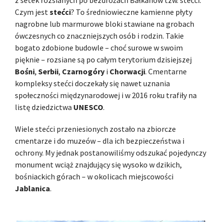
Czym jest
stećci
? To średniowieczne kamienne płyty
nagrobne lub marmurowe bloki stawiane na grobach
ówczesnych co znaczniejszych osób i rodzin. Takie
bogato zdobione budowle – choć surowe w swoim
pięknie – rozsiane są po całym terytorium dzisiejszej
Bośni
,
Serbii
,
Czarnogóry
i
Chorwacji
. Cmentarne
kompleksy stećci doczekały się nawet uznania
społeczności międzynarodowej i w 2016 roku trafiły na
listę dziedzictwa
UNESCO
.
Wiele stećci przeniesionych zostało na zbiorcze
cmentarze i do muzeów – dla ich bezpieczeństwa i
ochrony. My jednak postanowiliśmy odszukać pojedynczy
monument wciąż znajdujący się wysoko w dzikich,
bośniackich górach – w okolicach miejscowości
Jablanica
.