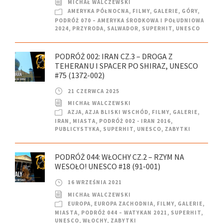
MICHAŁ WALCZEWSKI
AMERYKA PÓŁNOCNA
,
FILMY
,
GALERIE
,
GÓRY
,
PODRÓŻ 070 – AMERYKA ŚRODKOWA I POŁUDNIOWA
2024
,
PRZYRODA
,
SALWADOR
,
SUPERHIT
,
UNESCO
PODRÓŻ 002: IRAN CZ.3 – DROGA Z
TEHERANU I SPACER PO SHIRAZ, UNESCO
#75 (1372-002)
21 CZERWCA 2025
MICHAŁ WALCZEWSKI
AZJA
,
AZJA BLISKI WSCHÓD
,
FILMY
,
GALERIE
,
IRAN
,
MIASTA
,
PODRÓŻ 002 - IRAN 2016
,
PUBLICYSTYKA
,
SUPERHIT
,
UNESCO
,
ZABYTKI
PODRÓŻ 044: WŁOCHY CZ.2 – RZYM NA
WESOŁO! UNESCO #18 (91-001)
16 WRZEŚNIA 2021
MICHAŁ WALCZEWSKI
EUROPA
,
EUROPA ZACHODNIA
,
FILMY
,
GALERIE
,
MIASTA
,
PODRÓŻ 044 – WATYKAN 2021
,
SUPERHIT
,
UNESCO
,
WŁOCHY
,
ZABYTKI