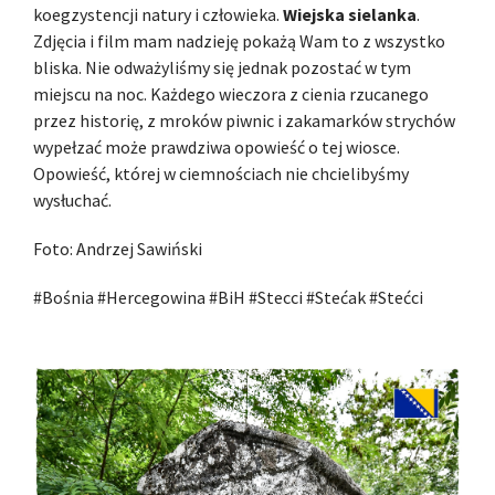
koegzystencji natury i człowieka.
Wiejska sielanka
.
Zdjęcia i film mam nadzieję pokażą Wam to z wszystko
bliska. Nie odważyliśmy się jednak pozostać w tym
miejscu na noc. Każdego wieczora z cienia rzucanego
przez historię, z mroków piwnic i zakamarków strychów
wypełzać może prawdziwa opowieść o tej wiosce.
Opowieść, której w ciemnościach nie chcielibyśmy
wysłuchać.
Foto: Andrzej Sawiński
#Bośnia #Hercegowina #BiH #Stecci #Stećak #Stećci