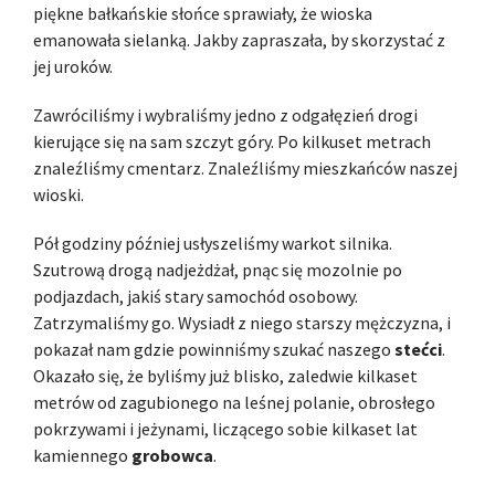
piękne bałkańskie słońce sprawiały, że wioska
emanowała sielanką. Jakby zapraszała, by skorzystać z
jej uroków.
Zawróciliśmy i wybraliśmy jedno z odgałęzień drogi
kierujące się na sam szczyt góry. Po kilkuset metrach
znaleźliśmy cmentarz. Znaleźliśmy mieszkańców naszej
wioski.
Pół godziny później usłyszeliśmy warkot silnika.
Szutrową drogą nadjeżdżał, pnąc się mozolnie po
podjazdach, jakiś stary samochód osobowy.
Zatrzymaliśmy go. Wysiadł z niego starszy mężczyzna, i
pokazał nam gdzie powinniśmy szukać naszego
stećci
.
Okazało się, że byliśmy już blisko, zaledwie kilkaset
metrów od zagubionego na leśnej polanie, obrosłego
pokrzywami i jeżynami, liczącego sobie kilkaset lat
kamiennego
grobowca
.