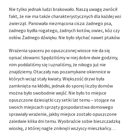
Nie tylko jednak ludzi brakowało. Naszą uwagę zwrócił
fakt, że nie ma także charakterystycznych dla każdej wsi
zwierząt. Panowała niezmącona cisza: żadnego psa,
żadnego bydła rogatego, żadnych kotów, owiec, kóz czy
osłów. Żadnego dźwięku. Nie było słychać nawet ptaków.
Wrażenia spaceru po opuszczonej wiosce nie da się
opisać słowami. Spędziliśmy w niej dobre dwie godziny,
nim poddaliśmy się i uznaliśmy, że nikogo już nie
znajdziemy. Otaczały nas pozamykane okiennice w
których wciąż stały kwiaty. Większość drzwi była
zamknięta na kłódki, jednak do sporej liczby domów
można było swobodnie wejść. Nie było to miejsce
opuszczone dziesiątki czy setki lat temu – stojące na
swoich miejscach sprzęty gospodarstwa domowego
sprawiały wrażenie, jakby miejsce zostało opuszczone
zaledwie kilka dni temu. Wyobraźcie sobie bieszczadzką
wioskę, z której nagle zniknęli wszyscy mieszkańcy…