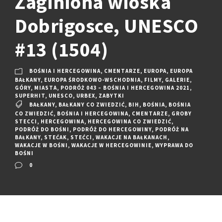
Zaginiona wioska
Dobrigosce, UNESCO
#13 (1504)
BOŚNIA I HERCEGOWINA
,
CMENTARZE
,
EUROPA
,
EUROPA
BAŁKANY
,
EUROPA ŚRODKOWO-WSCHODNIA
,
FILMY
,
GALERIE
,
GÓRY
,
MIASTA
,
PODRÓŻ 043 – BOŚNIA I HERCEGOWINA 2021
,
SUPERHIT
,
UNESCO
,
URBEX
,
ZABYTKI
BAŁKANY
,
BAŁKANY CO ZWIEDZIĆ
,
BIH
,
BOŚNIA
,
BOŚNIA
CO ZWIEDZIĆ
,
BOŚNIA I HERCEGOWINA
,
CMENTARZE
,
GROBY
STECCI
,
HERCEGOWINA
,
HERCEGOWINA CO ZWIEDZIĆ
,
PODRÓŻ DO BOŚNI
,
PODRÓŻ DO HERCEGOWINY
,
PODRÓŻ NA
BAŁKANY
,
STEĆAK
,
STEĆCI
,
WAKACJE NA BAŁKANACH
,
WAKACJE W BOŚNI
,
WAKACJE W HERCEGOWINIE
,
WYPRAWA DO
BOŚNI
0