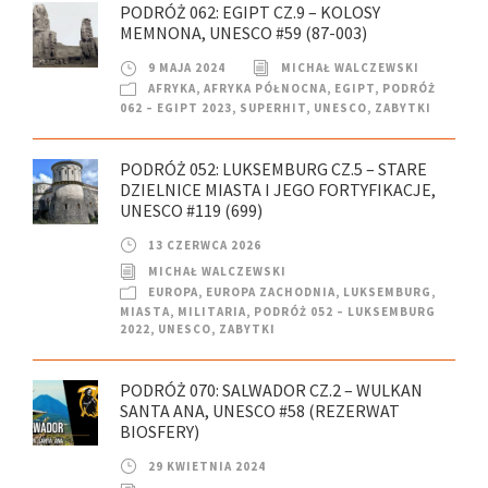
PODRÓŻ 062: EGIPT CZ.9 – KOLOSY
MEMNONA, UNESCO #59 (87-003)
9 MAJA 2024
MICHAŁ WALCZEWSKI
AFRYKA
,
AFRYKA PÓŁNOCNA
,
EGIPT
,
PODRÓŻ
062 – EGIPT 2023
,
SUPERHIT
,
UNESCO
,
ZABYTKI
PODRÓŻ 052: LUKSEMBURG CZ.5 – STARE
DZIELNICE MIASTA I JEGO FORTYFIKACJE,
UNESCO #119 (699)
13 CZERWCA 2026
MICHAŁ WALCZEWSKI
EUROPA
,
EUROPA ZACHODNIA
,
LUKSEMBURG
,
MIASTA
,
MILITARIA
,
PODRÓŻ 052 – LUKSEMBURG
2022
,
UNESCO
,
ZABYTKI
PODRÓŻ 070: SALWADOR CZ.2 – WULKAN
SANTA ANA, UNESCO #58 (REZERWAT
BIOSFERY)
29 KWIETNIA 2024