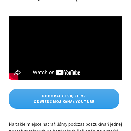
PODOBAŁ CI SIĘ FILM?
ODWIEDŹ MÓJ KANAŁ YOUTUBE
Na takie miejsce natrafiliśmy podczas poszukiwań jednej
z setek rozsianych po bezdrożach Bałkanów tzw. stećci.