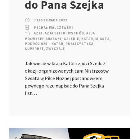
do Pana Szejka
7 LISTOPADA 2022
MICHAŁ WALCZEWSKI
AZJA
,
AZJA BLISKI WSCHÓD
,
AZJA
PÓŁWYSEP ARABSKI
,
GALERIE
,
KATAR
,
MIASTA
,
PODRÓŻ 025 – KATAR
,
PUBLICYSTYKA
,
SUPERHIT
,
ZWYCZAJE
Jak wiecie w kraju Katar rządzi Szejk. Z
okazji organizowanych tam Mistrzostw
Świata w Piłce Nożnej postanowiłem
pewnego razu napisać do Pana Szejka
list…