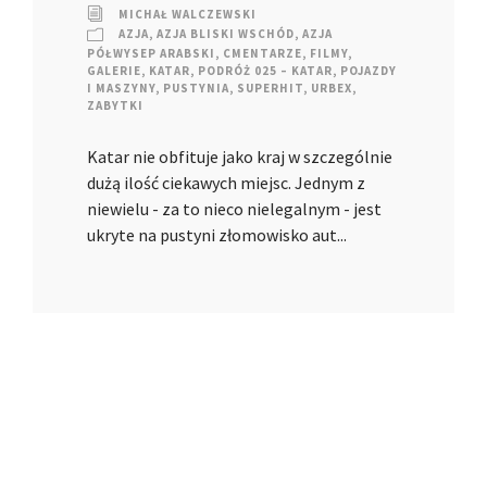
MICHAŁ WALCZEWSKI
AZJA
,
AZJA BLISKI WSCHÓD
,
AZJA
PÓŁWYSEP ARABSKI
,
CMENTARZE
,
FILMY
,
GALERIE
,
KATAR
,
PODRÓŻ 025 – KATAR
,
POJAZDY
I MASZYNY
,
PUSTYNIA
,
SUPERHIT
,
URBEX
,
ZABYTKI
Katar nie obfituje jako kraj w szczególnie
dużą ilość ciekawych miejsc. Jednym z
niewielu - za to nieco nielegalnym - jest
ukryte na pustyni złomowisko aut...