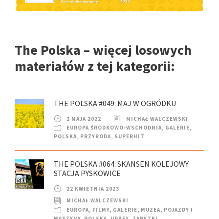
The Polska – więcej losowych
materiałów z tej kategorii:
THE POLSKA #049: MAJ W OGRÓDKU
2 MAJA 2022
MICHAŁ WALCZEWSKI
EUROPA ŚRODKOWO-WSCHODNIA
,
GALERIE
,
POLSKA
,
PRZYRODA
,
SUPERHIT
THE POLSKA #064: SKANSEN KOLEJOWY
STACJA PYSKOWICE
22 KWIETNIA 2023
MICHAŁ WALCZEWSKI
EUROPA
,
FILMY
,
GALERIE
,
MUZEA
,
POJAZDY I
MASZYNY
,
POLSKA
,
URBEX
,
ZABYTKI