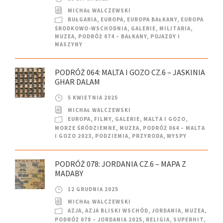
MICHAŁ WALCZEWSKI
BUŁGARIA
,
EUROPA
,
EUROPA BAŁKANY
,
EUROPA
ŚRODKOWO-WSCHODNIA
,
GALERIE
,
MILITARIA
,
MUZEA
,
PODRÓŻ 074 – BAŁKANY
,
POJAZDY I
MASZYNY
PODRÓŻ 064: MALTA I GOZO CZ.6 – JASKINIA
GHAR DALAM
5 KWIETNIA 2025
MICHAŁ WALCZEWSKI
EUROPA
,
FILMY
,
GALERIE
,
MALTA I GOZO
,
MORZE ŚRÓDZIEMNE
,
MUZEA
,
PODRÓŻ 064 – MALTA
I GOZO 2023
,
PODZIEMIA
,
PRZYRODA
,
WYSPY
PODRÓŻ 078: JORDANIA CZ.6 – MAPA Z
MADABY
12 GRUDNIA 2025
MICHAŁ WALCZEWSKI
AZJA
,
AZJA BLISKI WSCHÓD
,
JORDANIA
,
MUZEA
,
PODRÓŻ 078 – JORDANIA 2025
,
RELIGIA
,
SUPERHIT
,