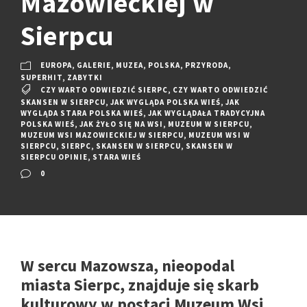
Mazowieckiej w
Sierpcu
EUROPA
,
GALERIE
,
MUZEA
,
POLSKA
,
PRZYRODA
,
SUPERHIT
,
ZABYTKI
CZY WARTO ODWIEDZIĆ SIERPC
,
CZY WARTO ODWIEDZIĆ
SKANSEN W SIERPCU
,
JAK WYGLĄDA POLSKA WIEŚ
,
JAK
WYGLĄDA STARA POLSKA WIEŚ
,
JAK WYGLĄDAŁA TRADYCYJNA
POLSKA WIEŚ
,
JAK ŻYŁO SIĘ NA WSI
,
MUZEUM W SIERPCU
,
MUZEUM WSI MAZOWIECKIEJ W SIERPCU
,
MUZEUM WSI W
SIERPCU
,
SIERPC
,
SKANSEN W SIERPCU
,
SKANSEN W
SIERPCU OPINIE
,
STARA WIEŚ
0
W sercu Mazowsza, nieopodal
miasta Sierpc, znajduje się skarb
kulturowy w postaci Muzeum Wsi