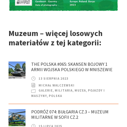
Muzeum – więcej losowych
materiałów z tej kategorii:
THE POLSKA #065: SKANSEN BOJOWY 1
ARMII WOJSKA POLSKIEGO W MNISZEWIE
13 SIERPNIA 2023
MICHAŁ WALCZEWSKI
GALERIE
,
MILITARIA
,
MUZEA
,
POJAZDY I
MASZYNY
,
POLSKA
PODRÓŻ 074: BUŁGARIA CZ.3 – MUZEUM
MILITARNE W SOFII CZ.2
15 LIPCA 2025