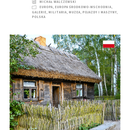
MICHAŁ WALCZEWSKI
EUROPA
,
EUROPA ŚRODKOWO-WSCHODNIA
,
GALERIE
,
MILITARIA
,
MUZEA
,
POJAZDY I MASZYNY
,
POLSKA