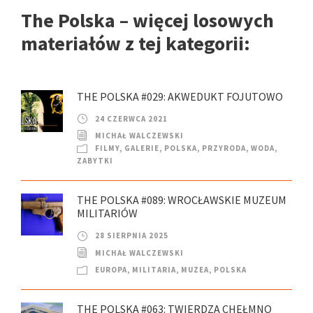
The Polska – więcej losowych
materiałów z tej kategorii:
THE POLSKA #029: AKWEDUKT FOJUTOWO
24 CZERWCA 2021
MICHAŁ WALCZEWSKI
FILMY
,
GALERIE
,
POLSKA
,
PRZYRODA
,
WODA
,
ZABYTKI
THE POLSKA #089: WROCŁAWSKIE MUZEUM
MILITARIÓW
28 SIERPNIA 2025
MICHAŁ WALCZEWSKI
EUROPA
,
MILITARIA
,
MUZEA
,
POLSKA
THE POLSKA #063: TWIERDZA CHEŁMNO