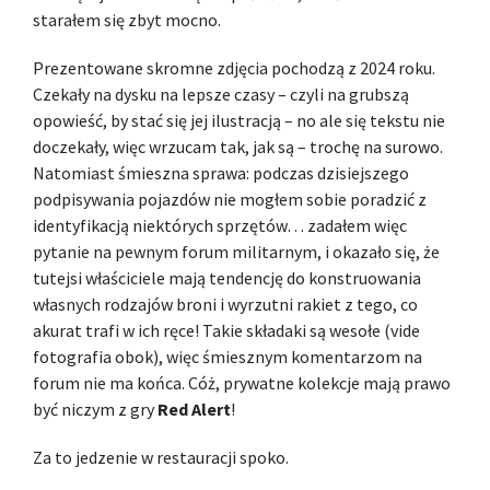
starałem się zbyt mocno.
Prezentowane skromne zdjęcia pochodzą z 2024 roku.
Czekały na dysku na lepsze czasy – czyli na grubszą
opowieść, by stać się jej ilustracją – no ale się tekstu nie
doczekały, więc wrzucam tak, jak są – trochę na surowo.
Natomiast śmieszna sprawa: podczas dzisiejszego
podpisywania pojazdów nie mogłem sobie poradzić z
identyfikacją niektórych sprzętów… zadałem więc
pytanie na pewnym forum militarnym, i okazało się, że
tutejsi właściciele mają tendencję do konstruowania
własnych rodzajów broni i wyrzutni rakiet z tego, co
akurat trafi w ich ręce! Takie składaki są wesołe (vide
fotografia obok), więc śmiesznym komentarzom na
forum nie ma końca. Cóż, prywatne kolekcje mają prawo
być niczym z gry
Red Alert
!
Za to jedzenie w restauracji spoko.