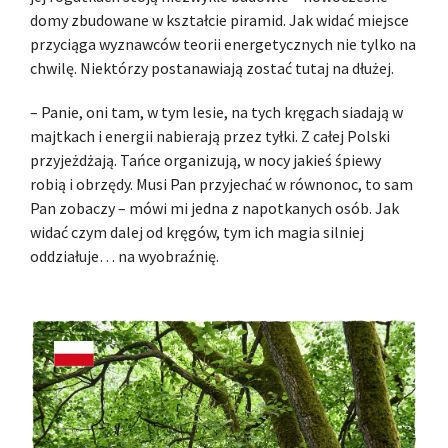
domy zbudowane w kształcie piramid. Jak widać miejsce
przyciąga wyznawców teorii energetycznych nie tylko na
chwilę. Niektórzy postanawiają zostać tutaj na dłużej.
– Panie, oni tam, w tym lesie, na tych kręgach siadają w
majtkach i energii nabierają przez tyłki. Z całej Polski
przyjeżdżają. Tańce organizują, w nocy jakieś śpiewy
robią i obrzędy. Musi Pan przyjechać w równonoc, to sam
Pan zobaczy – mówi mi jedna z napotkanych osób. Jak
widać czym dalej od kręgów, tym ich magia silniej
oddziałuje… na wyobraźnię.