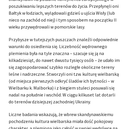
poszukiwaniu lepszych terenów do życia. Przepłynęli oni
Bałtyk w łodziach, wylądowali gdzieś u ujścia Wisły (lub
nieco na zachód od niej) i tym sposobem na początku II
wieku przywędrowali w pomorskie lasy.
Przybysze w tutejszych puszczach znaleźli odpowiednie
warunki do osiedlenia się. Liczebność wędrownego
plemienia była na tyle znaczna – szacuje się ją na
kilkadziesiąt, do nawet dwustu tysięcy osób – że udało im
się zagospodarować szybko rozległe okoliczne tereny
leśne i nadrzeczne. Stworzyli oni tzw. kulturę wielbarską
(od miejsca pierwszych odkryć śladów ich bytności – w
Wielbarku k. Malborka) i z biegiem stuleci posuwali się
nadal na południe i wschód. W ciągu kilkuset lat dotarli
do terenów dzisiejszej zachodniej Ukrainy.
Liczne badania wskazują, że wbrew skandynawskiemu
pochodzeniu kultura wielbarska miała dość pokojowy
charakter, a plemiona jako całość w swojej wędrówce na