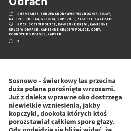
Odrach
CMENTARZE
,
EUROPA ŚRODKOWO-WSCHODNIA
,
FILMY
,
GALERIE
,
POLSKA
,
RELIGIA
,
SUPERHIT
,
ZABYTKI
,
ZWYCZAJE
GOCI
,
GOCI W POLSCE
,
KAMIENNE KRĘGI
,
KAMIENNE
KRĘGI W ODRACH
,
KAMIENNE KRĘGI W POLSCE
,
ODRY
,
PODRÓŻE PO POLSCE
,
ZABYTKI
0
Sosnowo – świerkowy las przecina
duża polana porośnięta wrzosami.
Już z daleka wprawne oko dostrzega
niewielkie wzniesienia, jakby
kopczyki, dookoła których ktoś
porozstawiał całkiem spore głazy.
Gdy podejdzie się bliżej widać, że