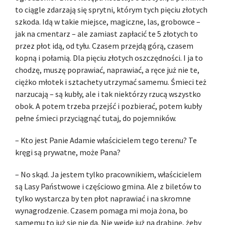
to ciągle zdarzają się sprytni, którym tych pięciu złotych
szkoda. Idą w takie miejsce, magiczne, las, grobowce –
jak na cmentarz – ale zamiast zapłacić te 5 złotych to
przez płot idą, od tyłu. Czasem przejdą górą, czasem
kopną i połamią. Dla pięciu złotych oszczędności. I ja to
chodzę, muszę poprawiać, naprawiać, a ręce już nie te,
ciężko młotek i sztachety utrzymać samemu. Śmieci też
narzucają – są kubły, ale i tak niektórzy rzucą wszystko
obok. A potem trzeba przejść i pozbierać, potem kubły
pełne śmieci przyciągnąć tutaj, do pojemników.
– Kto jest Panie Adamie właścicielem tego terenu? Te
kręgi są prywatne, może Pana?
– No skąd. Ja jestem tylko pracownikiem, właścicielem
są Lasy Państwowe i częściowo gmina. Ale z biletów to
tylko wystarcza by ten płot naprawiać i na skromne
wynagrodzenie. Czasem pomaga mi moja żona, bo
samemu to już się nie da. Nie wejdę już na drabinę, żeby