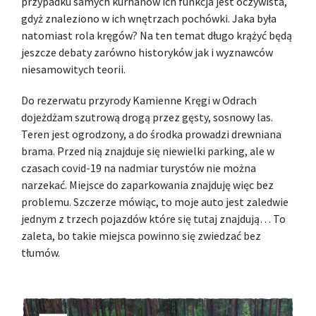
przypadku samych kurhanów ich funkcja jest oczywista,
gdyż znaleziono w ich wnętrzach pochówki. Jaka była
natomiast rola kręgów? Na ten temat długo krążyć będą
jeszcze debaty zarówno historyków jak i wyznawców
niesamowitych teorii.
Do rezerwatu przyrody Kamienne Kręgi w Odrach
dojeżdżam szutrową drogą przez gęsty, sosnowy las.
Teren jest ogrodzony, a do środka prowadzi drewniana
brama. Przed nią znajduje się niewielki parking, ale w
czasach covid-19 na nadmiar turystów nie można
narzekać. Miejsce do zaparkowania znajduję więc bez
problemu. Szczerze mówiąc, to moje auto jest zaledwie
jednym z trzech pojazdów które się tutaj znajdują… To
zaleta, bo takie miejsca powinno się zwiedzać bez
tłumów.