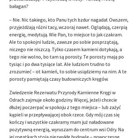
bałagan?
– Nie. Nic takiego, kto Panu tych bzdur nagadał. Owszem,
przyjeżdżają różni tacy, wczoraj nawet. Oglądają, czerpią
energię, medytują. Wie Pan, to miejsce to jak czakram.
Ale to spokojni ludzie, zawsze po sobie posprzątają,
niczego nie niszczą. Tylko czasem kamieni dotykają, a
tego nie wolno, bo tam są porosty. Te porosty mają po
tysiąc i po dwa tysiące lat. Ale ludziom trudno to
zrozumieć – ot kamień, to sobie usiądziemy na nim. A te
porosty pamiętają czasy budowniczych kręgów.
Zwiedzenie Rezerwatu Przyrody Kamienne Kręgi w
Odrach zajmuje około godziny. Więcej, jeżeli chcecie
dłużej poczerpać w spokoju z tego miejsca – lub zażyć
kąpieli w przepływającej obok rzece. Gdy mój czas się
kończy i wszystkie czakramy mam już naładowane
pozytywną energią, wyruszam do centrum wsi Odry. Na
jej rogatkach stoją niezwykłe budowle – nowoczesne