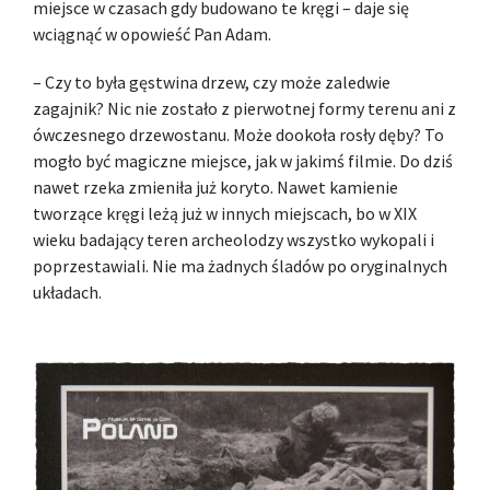
miejsce w czasach gdy budowano te kręgi – daje się
wciągnąć w opowieść Pan Adam.
– Czy to była gęstwina drzew, czy może zaledwie
zagajnik? Nic nie zostało z pierwotnej formy terenu ani z
ówczesnego drzewostanu. Może dookoła rosły dęby? To
mogło być magiczne miejsce, jak w jakimś filmie. Do dziś
nawet rzeka zmieniła już koryto. Nawet kamienie
tworzące kręgi leżą już w innych miejscach, bo w XIX
wieku badający teren archeolodzy wszystko wykopali i
poprzestawiali. Nie ma żadnych śladów po oryginalnych
układach.