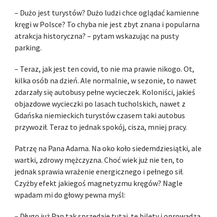
– Dużo jest turystów? Dużo ludzi chce oglądać kamienne
kręgi w Polsce? To chyba nie jest zbyt znana i popularna
atrakcja historyczna? – pytam wskazując na pusty
parking.
– Teraz, jak jest ten covid, to nie ma prawie nikogo. Ot,
kilka osób na dzień. Ale normalnie, w sezonie, to nawet
zdarzały się autobusy pełne wycieczek. Koloniści, jakieś
objazdowe wycieczki po lasach tucholskich, nawet z
Gdańska niemieckich turystów czasem taki autobus
przywoził. Teraz to jednak spokój, cisza, mniej pracy.
Patrzę na Pana Adama. Na oko koło siedemdziesiątki, ale
wartki, zdrowy mężczyzna. Choć wiek już nie ten, to
jednak sprawia wrażenie energicznego i pełnego sił.
Czyżby efekt jakiegoś magnetyzmu kręgów? Nagle
wpadam mi do głowy pewna myśl:
– Długo już Pan tak sprzedaje tutaj te bilety i oprowadza