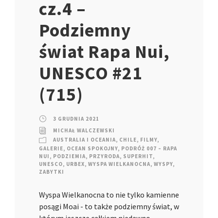
cz.4 –
Podziemny
świat Rapa Nui,
UNESCO #21
(715)
3 GRUDNIA 2021
MICHAŁ WALCZEWSKI
AUSTRALIA I OCEANIA
,
CHILE
,
FILMY
,
GALERIE
,
OCEAN SPOKOJNY
,
PODRÓŻ 007 – RAPA
NUI
,
PODZIEMIA
,
PRZYRODA
,
SUPERHIT
,
UNESCO
,
URBEX
,
WYSPA WIELKANOCNA
,
WYSPY
,
ZABYTKI
Wyspa Wielkanocna to nie tylko kamienne
posągi Moai - to także podziemny świat, w
którym jeszcze całkiem niedawno