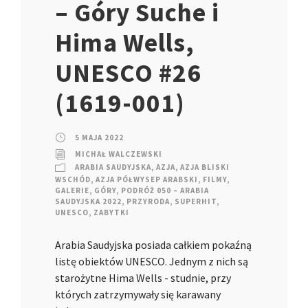
– Góry Suche i
Hima Wells,
UNESCO #26
(1619-001)
5 MAJA 2022
MICHAŁ WALCZEWSKI
ARABIA SAUDYJSKA
,
AZJA
,
AZJA BLISKI
WSCHÓD
,
AZJA PÓŁWYSEP ARABSKI
,
FILMY
,
GALERIE
,
GÓRY
,
PODRÓŻ 050 – ARABIA
SAUDYJSKA 2022
,
PRZYRODA
,
SUPERHIT
,
UNESCO
,
ZABYTKI
Arabia Saudyjska posiada całkiem pokaźną
listę obiektów UNESCO. Jednym z nich są
starożytne Hima Wells - studnie, przy
których zatrzymywały się karawany