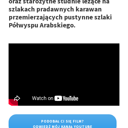
oraz starożytne studnie leżące na
szlakach pradawnych karawan
przemierzających pustynne szlaki
Półwyspu Arabskiego.
PODOBAŁ CI SIĘ FILM?
ODWIEDŹ MÓJ KANAŁ YOUTUBE