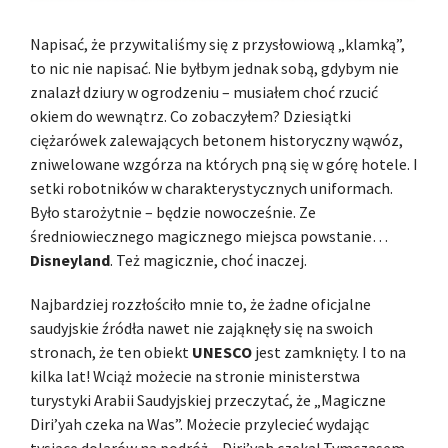
Napisać, że przywitaliśmy się z przysłowiową „klamką”,
to nic nie napisać. Nie byłbym jednak sobą, gdybym nie
znalazł dziury w ogrodzeniu – musiałem choć rzucić
okiem do wewnątrz. Co zobaczyłem? Dziesiątki
ciężarówek zalewających betonem historyczny wąwóz,
zniwelowane wzgórza na których pną się w górę hotele. I
setki robotników w charakterystycznych uniformach.
Było starożytnie – będzie nowocześnie. Ze
średniowiecznego magicznego miejsca powstanie…
Disneyland
. Też magicznie, choć inaczej.
Najbardziej rozzłościło mnie to, że żadne oficjalne
saudyjskie źródła nawet nie zająknęły się na swoich
stronach, że ten obiekt
UNESCO
jest zamknięty. I to na
kilka lat! Wciąż możecie na stronie ministerstwa
turystyki Arabii Saudyjskiej przeczytać, że „Magiczne
Diri’yah czeka na Was”. Możecie przylecieć wydając