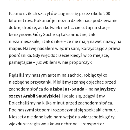
Pasmo dzikich szczytów ciągnie się przez około 200
kilometrów. Pokonać je można dzięki nadspodziewanie
dobrej drodze; aczkolwiek nie liczcie tutaj na stacje
benzynowe. Góry Suche są tak samotne, tak
niezamieszkałe, i tak dzikie – że nie mają nawet nazwy na
mapie. Nazwę nadałem więc im sam, korzystając z prawa
podróżnika. Gdy więc dotrzecie kiedyś w to miejsce,
pamiętajcie – już wbiłem w nie proporczyk.
Pędziliśmy naszym autem na zachód, robiąc tylko
niezbędne przystanki. Mieliśmy szansę dojechać przed
zachodem słońca do
Dżabal as-Sauda
– na
najwyższy
szczyt Arabii Saudyjskiej
. I udało się, zdążyliśmy.
Dojechaliśmy na kilka minut przed zachodem słońca.
Pod naszymi stopami rozpoczynał się spektakl chmur…
Niestety nie dane było nam wejść na wierzchołek góry;
wjazdu strzegła wojskowa ochrona i transporter.