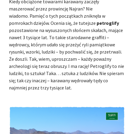
Kiedy obciążone towarami karawany zaczęły
maszerować przez prowincję Najran? Nie
wiadomo. Pamięć o tych początkach zniknęła w
pomrokach dziejów. Ocenia się, że tutejsze
petroglify
pozostawione na wysuszonych słońcem skałach, mające
nawet 3 tysiące lat. To takie starodawne graffiti –
wędrowcy, którym udało się przeżyć ryli pamiątkowe
rysunki, wzorki, ludziki – by pochwalić się, że przetrwali.
Że doszli. Tak, wiem, uproszczam – każdy poważny
archeologi się teraz obruszy. I ma rację! Petroglify to nie
ludziki, to sztuka! Taka… sztuka z ludzików. Nie spieram
się; tak czy inaczej – karawany wędrowały tędy co
najmniej przez trzy tysiące lat.