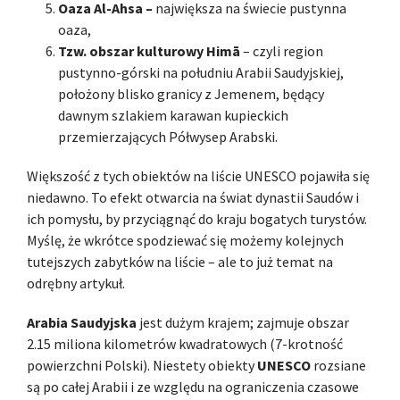
Oaza Al-Ahsa –
największa na świecie pustynna
oaza,
Tzw. obszar kulturowy Himā
– czyli region
pustynno-górski na południu Arabii Saudyjskiej,
położony blisko granicy z Jemenem, będący
dawnym szlakiem karawan kupieckich
przemierzających Półwysep Arabski.
Większość z tych obiektów na liście UNESCO pojawiła się
niedawno. To efekt otwarcia na świat dynastii Saudów i
ich pomysłu, by przyciągnąć do kraju bogatych turystów.
Myślę, że wkrótce spodziewać się możemy kolejnych
tutejszych zabytków na liście – ale to już temat na
odrębny artykuł.
Arabia Saudyjska
jest dużym krajem; zajmuje obszar
2.15 miliona kilometrów kwadratowych (7-krotność
powierzchni Polski). Niestety obiekty
UNESCO
rozsiane
są po całej Arabii i ze względu na ograniczenia czasowe