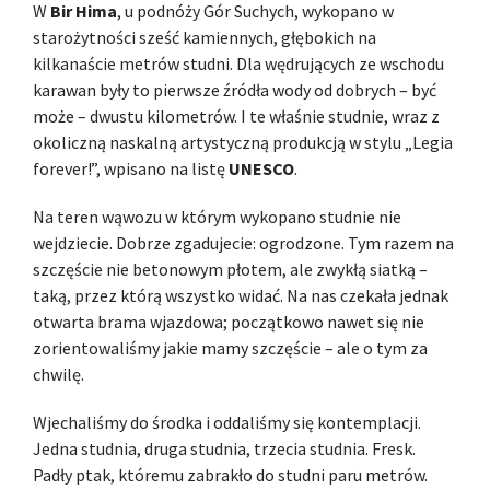
W
Bir Hima
, u podnóży Gór Suchych, wykopano w
starożytności sześć kamiennych, głębokich na
kilkanaście metrów studni. Dla wędrujących ze wschodu
karawan były to pierwsze źródła wody od dobrych – być
może – dwustu kilometrów. I te właśnie studnie, wraz z
okoliczną naskalną artystyczną produkcją w stylu „Legia
forever!”, wpisano na listę
UNESCO
.
Na teren wąwozu w którym wykopano studnie nie
wejdziecie. Dobrze zgadujecie: ogrodzone. Tym razem na
szczęście nie betonowym płotem, ale zwykłą siatką –
taką, przez którą wszystko widać. Na nas czekała jednak
otwarta brama wjazdowa; początkowo nawet się nie
zorientowaliśmy jakie mamy szczęście – ale o tym za
chwilę.
Wjechaliśmy do środka i oddaliśmy się kontemplacji.
Jedna studnia, druga studnia, trzecia studnia. Fresk.
Padły ptak, któremu zabrakło do studni paru metrów.