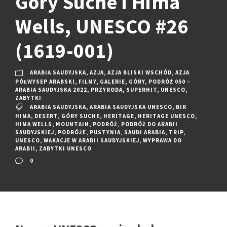
Góry Suche i Hima
Wells, UNESCO #26
(1619-001)
ARABIA SAUDYJSKA
,
AZJA
,
AZJA BLISKI WSCHÓD
,
AZJA
PÓŁWYSEP ARABSKI
,
FILMY
,
GALERIE
,
GÓRY
,
PODRÓŻ 050 –
ARABIA SAUDYJSKA 2022
,
PRZYRODA
,
SUPERHIT
,
UNESCO
,
ZABYTKI
ARABIA SAUDYJSKA
,
ARABIA SAUDYJSKA UNESCO
,
BIR
HIMA
,
DESERT
,
GÓRY SUCHE
,
HERITAGE
,
HERITAGE UNESCO
,
HIMA WELLS
,
MOUNTAIN
,
PODRÓŻ
,
PODRÓŻ DO ARABII
SAUDYJSKIEJ
,
PODRÓŻE
,
PUSTYNIA
,
SAUDI ARABIA
,
TRIP
,
UNESCO
,
WAKACJE W ARABII SAUDYJSKIEJ
,
WYPRAWA DO
ARABII
,
ZABYTKI UNESCO
0