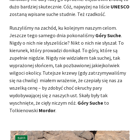
dużo bardziej skutecznie. Cóż, najwyżej na liście
UNESCO
zostaną wpisane suche studnie. Też rzadkość.
Ruszyliśmy na zachód, ku kolejnym naszym celom.
Jeszcze tego samego dnia pokonaliśmy
Góry Suche
.
Nigdy o nich nie słyszeliście? Nikt o nich nie słyszał. To
kierunek, który prowadzi donikąd. To góry, które są
zupełnie nigdzie. Nigdy nie widziałem tak suchej, tak
wyprażonej słońcem, tak pozbawionej jakiejkolwiek
wilgoci okolicy. Tutejsze krzewy (gdy zatrzymywaliśmy
się na chwilę) miałem wrażenie, że czepiały się nas za
wszelką cenę – by zdobyć choć okruchy pary
wydobywającej się z naszych ust. Skały były tak
wyschnięte, że cięły niczym nóż.
Góry Suche
to
Tolkienowski
Mordor
.