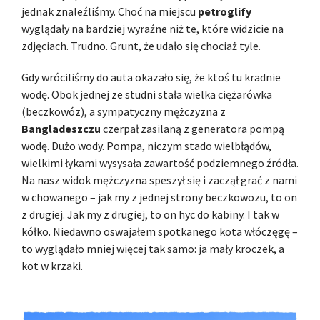
jednak znaleźliśmy. Choć na miejscu
petroglify
wyglądały na bardziej wyraźne niż te, które widzicie na
zdjęciach. Trudno. Grunt, że udało się chociaż tyle.
Gdy wróciliśmy do auta okazało się, że ktoś tu kradnie
wodę. Obok jednej ze studni stała wielka ciężarówka
(beczkowóz), a sympatyczny mężczyzna z
Bangladeszczu
czerpał zasilaną z generatora pompą
wodę. Dużo wody. Pompa, niczym stado wielbłądów,
wielkimi łykami wysysała zawartość podziemnego źródła.
Na nasz widok mężczyzna speszył się i zaczął grać z nami
w chowanego – jak my z jednej strony beczkowozu, to on
z drugiej. Jak my z drugiej, to on hyc do kabiny. I tak w
kółko. Niedawno oswajałem spotkanego kota włóczęgę –
to wyglądało mniej więcej tak samo: ja mały kroczek, a
kot w krzaki.