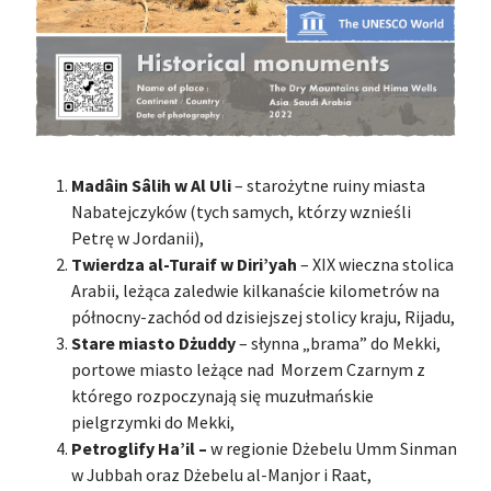
Madâin Sâlih w Al Uli
– starożytne ruiny miasta
Nabatejczyków (tych samych, którzy wznieśli
Petrę w Jordanii),
Twierdza al-Turaif w Diri’yah
– XIX wieczna stolica
Arabii, leżąca zaledwie kilkanaście kilometrów na
północny-zachód od dzisiejszej stolicy kraju, Rijadu,
Stare miasto Dżuddy
– słynna „brama” do Mekki,
portowe miasto leżące nad Morzem Czarnym z
którego rozpoczynają się muzułmańskie
pielgrzymki do Mekki,
Petroglify
Ha’il –
w regionie Dżebelu Umm Sinman
w Jubbah oraz Dżebelu al-Manjor i Raat,