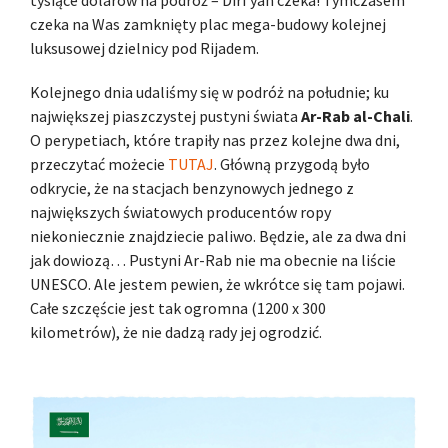
tysiące dolarów na podróż – Diri’yah czeka! Tymczasem
czeka na Was zamknięty plac mega-budowy kolejnej
luksusowej dzielnicy pod Rijadem.
Kolejnego dnia udaliśmy się w podróż na południe; ku
największej piaszczystej pustyni świata
Ar-Rab al-Chali
.
O perypetiach, które trapiły nas przez kolejne dwa dni,
przeczytać możecie
TUTAJ
. Główną przygodą było
odkrycie, że na stacjach benzynowych jednego z
największych światowych producentów ropy
niekoniecznie znajdziecie paliwo. Będzie, ale za dwa dni
jak dowiozą… Pustyni Ar-Rab nie ma obecnie na liście
UNESCO. Ale jestem pewien, że wkrótce się tam pojawi.
Całe szczęście jest tak ogromna (1200 x 300
kilometrów), że nie dadzą rady jej ogrodzić.