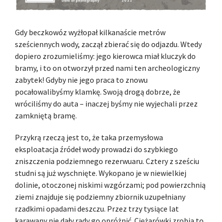
Gdy beczkowóz wyżłopał kilkanaście metrów
sześciennych wody, zaczął zbierać się do odjazdu. Wtedy
dopiero zrozumieliśmy: jego kierowca miał kluczyk do
bramy, i to on otworzył przed nami ten archeologiczny
zabytek! Gdyby nie jego praca to znowu
pocałowalibyśmy klamkę. Swoją drogą dobrze, że
wróciliśmy do auta – inaczej byśmy nie wyjechali przez
zamkniętą bramę.
Przykrą rzeczą jest to, że taka przemysłowa
eksploatacja źródeł wody prowadzi do szybkiego
zniszczenia podziemnego rezerwuaru. Cztery z sześciu
studni są już wyschnięte. Wykopano je w niewielkiej
dolinie, otoczonej niskimi wzgórzami; pod powierzchnią
ziemi znajduje się podziemny zbiornik uzupełniany
rzadkimi opadami deszczu. Przez trzy tysiące lat
karawany nie dały rady go opróżnić. Ciężarówki zrobią to