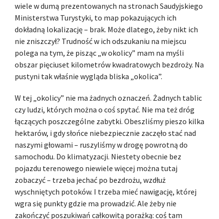
wiele w dumą prezentowanych na stronach Saudyjskiego
Ministerstwa Turystyki, to map pokazujących ich
dokładną lokalizację – brak. Może dlatego, żeby nikt ich
nie zniszczył? Trudność w ich odszukaniu na miejscu
polega na tym, że pisząc „w okolicy” mam na myśli
obszar pięciuset kilometrów kwadratowych bezdroży. Na
pustyni tak właśnie wygląda bliska „okolica”.
W tej „okolicy” nie ma żadnych oznaczeń. Żadnych tablic
czy ludzi, których można o coś spytać. Nie ma też dróg
łączących poszczególne zabytki. Obeszliśmy pieszo kilka
hektarów, i gdy słońce niebezpiecznie zaczęło stać nad
naszymi głowami – ruszyliśmy w drogę powrotną do
samochodu. Do klimatyzacji. Niestety obecnie bez
pojazdu terenowego niewiele więcej można tutaj
zobaczyć – trzeba jechać po bezdrożu, wzdłuż
wyschniętych potoków. I trzeba mieć nawigację, której
wgra się punkty gdzie ma prowadzić. Ale żeby nie
zakończyć poszukiwań całkowitą porażką: coś tam