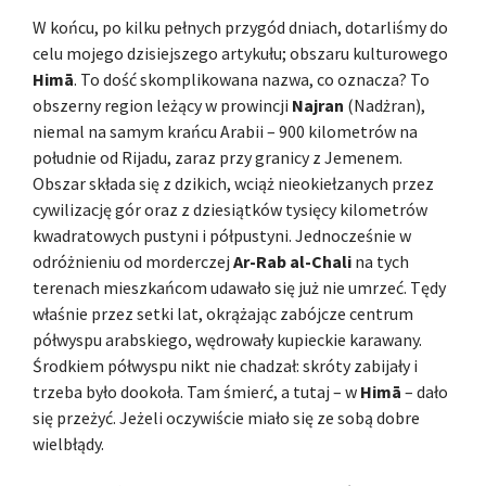
W końcu, po kilku pełnych przygód dniach, dotarliśmy do
celu mojego dzisiejszego artykułu; obszaru kulturowego
Himā
. To dość skomplikowana nazwa, co oznacza? To
obszerny region leżący w prowincji
Najran
(Nadżran),
niemal na samym krańcu Arabii – 900 kilometrów na
południe od Rijadu, zaraz przy granicy z Jemenem.
Obszar składa się z dzikich, wciąż nieokiełzanych przez
cywilizację gór oraz z dziesiątków tysięcy kilometrów
kwadratowych pustyni i półpustyni. Jednocześnie w
odróżnieniu od morderczej
Ar-Rab al-Chali
na tych
terenach mieszkańcom udawało się już nie umrzeć. Tędy
właśnie przez setki lat, okrążając zabójcze centrum
półwyspu arabskiego, wędrowały kupieckie karawany.
Środkiem półwyspu nikt nie chadzał: skróty zabijały i
trzeba było dookoła. Tam śmierć, a tutaj – w
Himā
– dało
się przeżyć. Jeżeli oczywiście miało się ze sobą dobre
wielbłądy.