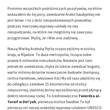
Pomimo wszystkich podróżniczych pozytywów, na które
wskazałem do tej pory, zwiedzanie Arabii Saudyjskiej nie
jest łatwe. I to z dość niespodziewanych powodów;
podczas marcowej wyprawy czekały na nas
niespodzianki, na które nie mogliśmy się zawczasu
przygotować. Myślę, że i Was one zadziwią…
Naszą Wielką Arabską Pętlę rozpoczęliśmy w stolicy
kraju, w Rijadzie. To duża metropolia, licząca sobie
prawie 6 milionów mieszkańców. Niewiele jest tam
jednak do zwiedzania; chyba że lubicie zwiedzać bogate,
warte miliony dolarów nowoczesne budowle (kampusy,
centra handlowe, wieżowce itd.) My od razu udaliśmy się
do odległej o zaledwie 15 kilometrów od stolicy
niepozornej, skalistej doliny wyrzeźbionej przed płynącą
dołem okresową rzekę. To średniowieczna
Twierdza al-
Turaif w Diri’yah
, pierwsza stolica Saudów. To był
pierwszy cel naszej arabskiej wyprawy szlakiem UNESCO.