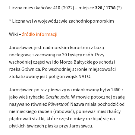
Liczna mieszkańców: 410 (2022) – miejsce
328
/
1738
(*)
* Liczna wsi w województwie zachodniopomorskim
Wiki –
źródło informacji
Jarosławiec jest nadmorskim kurortem z bazą
noclegową szacowaną na 30 tysięcy osób. Przy
wschodniej części wsi do Morza Bałtyckiego uchodzi
rzeka Głównica. Po wschodniej stronie miejscowości
zlokalizowany jest poligon wojsk NATO.
Jarosławiec po raz pierwszy wzmiankowany był w 1460 r.
jako wieś rybacka
Garzhouede
. W mowie potocznej osadę
nazywano również
Röwershof
. Nazwa miała pochodzić od
niemieckiego rauben (rabować), ponieważ mieszkańcy
plądrowali statki, które często miały rozbijać się na
płytkich ławicach piasku przy Jarosławcu.