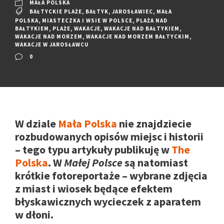
MAŁA POLSKA
BAŁTYCKIE PLAŻE
,
BAŁTYK
,
JAROSŁAWIEC
,
MAŁA
POLSKA
,
MIASTECZKA I WSIE W POLSCE
,
PLAŻA NAD
BAŁTYKIEM
,
PLAŻE
,
WAKACJE
,
WAKACJE NAD BAŁTYKIEM
,
WAKACJE NAD MORZEM
,
WAKACJE NAD MORZEM BAŁTYCKIM
,
WAKACJE W JAROSŁAWCU
0
W dziale
Mała Polska
nie znajdziecie
rozbudowanych opisów miejsc i historii
– tego typu artykuły publikuję w
The
Polska
. W
Małej Polsce
są natomiast
krótkie fotoreportaże – wybrane zdjęcia
z miast i wiosek będące efektem
błyskawicznych wycieczek z aparatem
w dłoni.