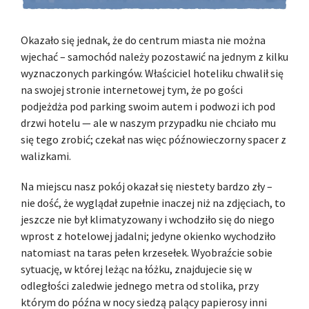
Okazało się jednak, że do centrum miasta nie można
wjechać – samochód należy pozostawić na jednym z kilku
wyznaczonych parkingów. Właściciel hoteliku chwalił się
na swojej stronie internetowej tym, że po gości
podjeżdża pod parking swoim autem i podwozi ich pod
drzwi hotelu — ale w naszym przypadku nie chciało mu
się tego zrobić; czekał nas więc późnowieczorny spacer z
walizkami.
Na miejscu nasz pokój okazał się niestety bardzo zły –
nie dość, że wyglądał zupełnie inaczej niż na zdjęciach, to
jeszcze nie był klimatyzowany i wchodziło się do niego
wprost z hotelowej jadalni; jedyne okienko wychodziło
natomiast na taras pełen krzesełek. Wyobraźcie sobie
sytuację, w której leżąc na łóżku, znajdujecie się w
odległości zaledwie jednego metra od stolika, przy
którym do późna w nocy siedzą palący papierosy inni