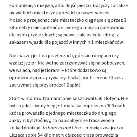
komunikacją miejską, albo dojść pieszo. Dotyczy to także
niewielkich miasteczek górskich a nawet wiosek.
Możecie przejechać całe miasteczko ciągnące się przez 3
kilometry i nie spotkać ani jednego miejsca parkowania
dla osób przejezdnych; są nawet całe osiedla i drogi z
zakazem wjazdu dla pojazdów innych niż mieszkańców.
Nie inaczej jest na przełęczach, górskich drogach czy
wzdłuż jezior. Nie wolno zatrzymywać się na poboczach,
we wsiach, nad jeziorami – które dodatkowo są
ogrodzone przez prywatnych właścicieli terenu. Chcesz
zatrzymać się przy drodze? Zapłać.
Start w moim ultramaratonie kosztował 650 złotych. Nie
był to jakiś słynny bieg; ot malutka impreza na 300 osób,
która prowadziła z jednego miasteczka do drugiego.
Jakbym był złośliwy, to napisałbym że trasa wiodła
znikąd donikąd.
To bardzo tani bieg
– mówią szwajcarzy.
Licząca sobie 54 kilometry długości trasa prowadziła