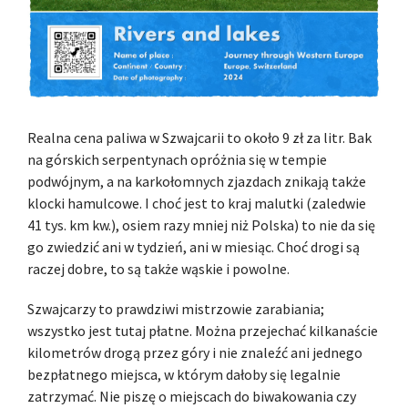
Realna cena paliwa w Szwajcarii to około 9 zł za litr. Bak
na górskich serpentynach opróżnia się w tempie
podwójnym, a na karkołomnych zjazdach znikają także
klocki hamulcowe. I choć jest to kraj malutki (zaledwie
41 tys. km kw.), osiem razy mniej niż Polska) to nie da się
go zwiedzić ani w tydzień, ani w miesiąc. Choć drogi są
raczej dobre, to są także wąskie i powolne.
Szwajcarzy to prawdziwi mistrzowie zarabiania;
wszystko jest tutaj płatne. Można przejechać kilkanaście
kilometrów drogą przez góry i nie znaleźć ani jednego
bezpłatnego miejsca, w którym dałoby się legalnie
zatrzymać. Nie piszę o miejscach do biwakowania czy