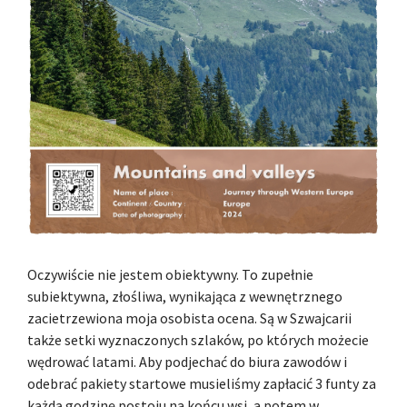
Oczywiście nie jestem obiektywny. To zupełnie
subiektywna, złośliwa, wynikająca z wewnętrznego
zacietrzewiona moja osobista ocena. Są w Szwajcarii
także setki wyznaczonych szlaków, po których możecie
wędrować latami. Aby podjechać do biura zawodów i
odebrać pakiety startowe musieliśmy zapłacić 3 funty za
każdą godzinę postoju na końcu wsi, a potem w