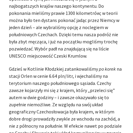
najbogatszych krajów naszego kontynentu. Do
pokonania mieliśmy prawie 1300 kilometrów; w teorii
można było ten dystans pokonać jadąc przez Niemcy w
jeden dzień – ale wybraliśmy opcję z noclegiem w
południowych Czechach. Dzięki temu nasza podróż nie
była zbyt męcząca, i już na początku mogliśmy trochę
pozwiedzać. Wybór padł na znajdującą się na liście
UNESCO miejscowość Czeski Krumlow.
Gdzieś w Kotlinie Kłodzkiej zatankowaliśmy
po korek
na
stacji Orlen w cenie 6.64 pln/litr, i wjechaliśmy na
terytorium naszego południowego sąsiada. Czechy
zawsze kojarzyły mi się z krajem, który „przeleci się”
autem w dwie godziny – i zawsze okazywało się to
zupełnie niemożliwe. Ze względu na swój układ
geograficzny Czechosłowacja była krajem, w którym
dobre drogi prowadziły zwykle ze wschodu na zachód, a
nie z północny na południe. W efekcie nawet po podziale
na Czechy i Słowację taki układ komunikacyjny w gruncie