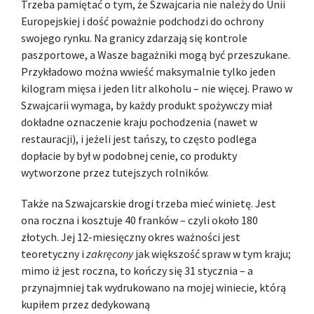
Trzeba pamiętać o tym, że Szwajcaria nie należy do Unii
Europejskiej i dość poważnie podchodzi do ochrony
swojego rynku. Na granicy zdarzają się kontrole
paszportowe, a Wasze bagażniki mogą być przeszukane.
Przykładowo można wwieść maksymalnie tylko jeden
kilogram mięsa i jeden litr alkoholu – nie więcej. Prawo w
Szwajcarii wymaga, by każdy produkt spożywczy miał
dokładne oznaczenie kraju pochodzenia (nawet w
restauracji), i jeżeli jest tańszy, to często podlega
dopłacie by był w podobnej cenie, co produkty
wytworzone przez tutejszych rolników.
Także na Szwajcarskie drogi trzeba mieć winietę. Jest
ona roczna i kosztuje 40 franków – czyli około 180
złotych. Jej 12-miesięczny okres ważności jest
teoretyczny i
zakręcony
jak większość spraw w tym kraju;
mimo iż jest roczna, to kończy się 31 stycznia – a
przynajmniej tak wydrukowano na mojej winiecie, którą
kupiłem przez dedykowaną