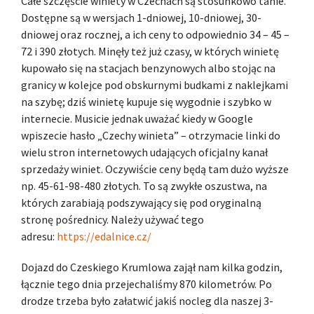
Całe szczęście winiety w Czechach są stosunkowo tanie.
Dostępne są w wersjach 1-dniowej, 10-dniowej, 30-
dniowej oraz rocznej, a ich ceny to odpowiednio 34 – 45 –
72 i 390 złotych. Minęły też już czasy, w których winietę
kupowało się na stacjach benzynowych albo stojąc na
granicy w kolejce pod obskurnymi budkami z naklejkami
na szybę; dziś winietę kupuje się wygodnie i szybko w
internecie. Musicie jednak uważać kiedy w Google
wpiszecie hasło „Czechy winieta” – otrzymacie linki do
wielu stron internetowych udających oficjalny kanał
sprzedaży winiet. Oczywiście ceny będą tam dużo wyższe
np. 45-61-98-480 złotych. To są zwykłe oszustwa, na
których zarabiają podszywający się pod oryginalną
stronę pośrednicy. Należy używać tego
adresu:
https://edalnice.cz/
Dojazd do Czeskiego Krumlowa zajął nam kilka godzin,
łącznie tego dnia przejechaliśmy 870 kilometrów. Po
drodze trzeba było załatwić jakiś nocleg dla naszej 3-