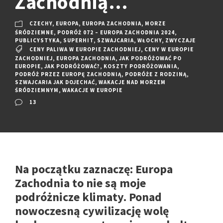
Zachodnią…
CZECHY
,
EUROPA
,
EUROPA ZACHODNIA
,
MORZE
ŚRÓDZIEMNE
,
PODRÓŻ 072 – EUROPA ZACHODNIA 2024
,
PUBLICYSTYKA
,
SUPERHIT
,
SZWAJCARIA
,
WŁOCHY
,
ZWYCZAJE
CENY PALIWA W EUROPIE ZACHODNIEJ
,
CENY W EUROPIE
ZACHODNIEJ
,
EUROPA ZACHODNIA
,
JAK PODRÓŻOWAĆ PO
EUROPIE
,
JAK PODRÓŻOWAĆ?
,
KOSZTY PODRÓŻOWANIA
,
PODRÓŻ PRZEZ EUROPĘ ZACHODNIĄ
,
PODRÓŻE Z RODZINĄ
,
SZWAJCARIA JAK DOJECHAĆ
,
WAKACJE NAD MORZEM
ŚRÓDZIEMNYM
,
WAKACJE W EUROPIE
13
Na początku zaznaczę: Europa
Zachodnia to nie są moje
podróżnicze klimaty. Ponad
nowoczesną cywilizację wolę