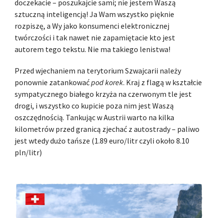
doczekacie – poszukajcie sami; nie jestem Waszą
sztuczną inteligencją! Ja Wam wszystko pięknie
rozpiszę, a Wy jako konsumenci elektronicznej
twórczości i tak nawet nie zapamiętacie kto jest
autorem tego tekstu. Nie ma takiego lenistwa!
Przed wjechaniem na terytorium Szwajcarii należy
ponownie zatankować
pod korek
. Kraj z flagą w kształcie
sympatycznego białego krzyża na czerwonym tle jest
drogi, i wszystko co kupicie poza nim jest Waszą
oszczędnością. Tankując w Austrii warto na kilka
kilometrów przed granicą zjechać z autostrady – paliwo
jest wtedy dużo tańsze (1.89 euro/litr czyli około 8.10
pln/litr)