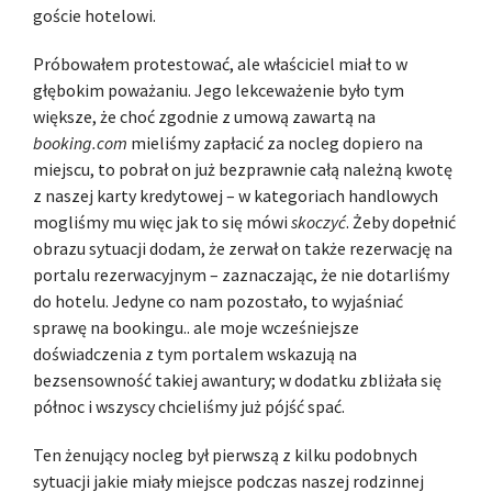
goście hotelowi.
Próbowałem protestować, ale właściciel miał to w
głębokim poważaniu. Jego lekceważenie było tym
większe, że choć zgodnie z umową zawartą na
booking.com
mieliśmy zapłacić za nocleg dopiero na
miejscu, to pobrał on już bezprawnie całą należną kwotę
z naszej karty kredytowej – w kategoriach handlowych
mogliśmy mu więc jak to się mówi
skoczyć
. Żeby dopełnić
obrazu sytuacji dodam, że zerwał on także rezerwację na
portalu rezerwacyjnym – zaznaczając, że nie dotarliśmy
do hotelu. Jedyne co nam pozostało, to wyjaśniać
sprawę na bookingu.. ale moje wcześniejsze
doświadczenia z tym portalem wskazują na
bezsensowność takiej awantury; w dodatku zbliżała się
północ i wszyscy chcieliśmy już pójść spać.
Ten żenujący nocleg był pierwszą z kilku podobnych
sytuacji jakie miały miejsce podczas naszej rodzinnej