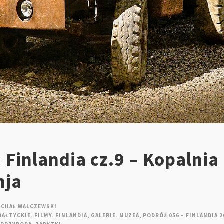
 Finlandia cz.9 – Kopalnia
hja
ICHAŁ WALCZEWSKI
BAŁTYCKIE
,
FILMY
,
FINLANDIA
,
GALERIE
,
MUZEA
,
PODRÓŻ 056 – FINLANDIA 2