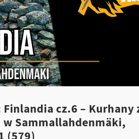
 Finlandia cz.6 – Kurhany 
u w Sammallahdenmäki,
 (579)