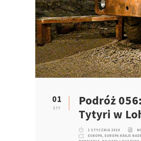
Podróż 056:
01
STY
Tytyri w Lo
1 STYCZNIA 2024
M
EUROPA
,
EUROPA KRAJE NAD