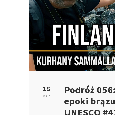
Podróż 056:
18
MAR
epoki brąz
UNESCO #41