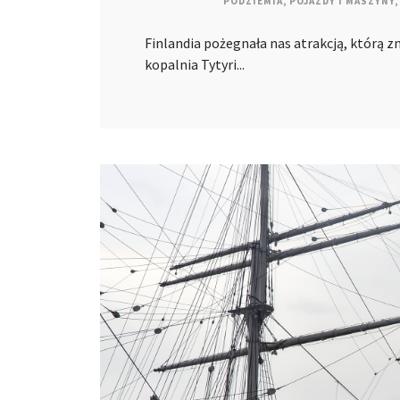
PODZIEMIA
,
POJAZDY I MASZYNY
,
Finlandia pożegnała nas atrakcją, którą 
kopalnia Tytyri...