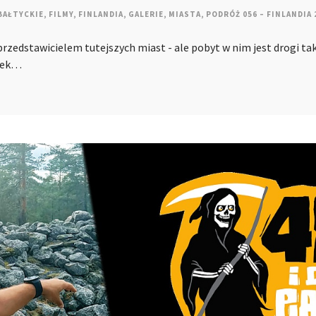
BAŁTYCKIE
,
FILMY
,
FINLANDIA
,
GALERIE
,
MIASTA
,
PODRÓŻ 056 – FINLANDIA 
zedstawicielem tutejszych miast - ale pobyt w nim jest drogi tak 
amek…