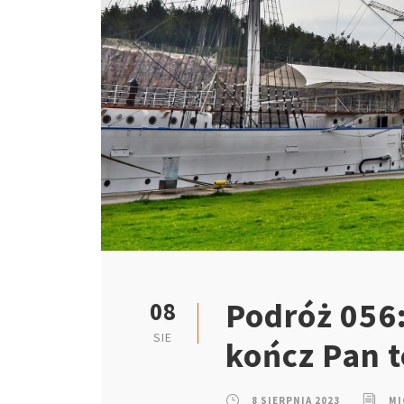
Podróż 056:
08
SIE
kończ Pan 
8 SIERPNIA 2023
MI