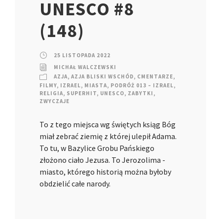
UNESCO #8
(148)
25 LISTOPADA 2022
MICHAŁ WALCZEWSKI
AZJA
,
AZJA BLISKI WSCHÓD
,
CMENTARZE
,
FILMY
,
IZRAEL
,
MIASTA
,
PODRÓŻ 013 – IZRAEL
,
RELIGIA
,
SUPERHIT
,
UNESCO
,
ZABYTKI
,
ZWYCZAJE
To z tego miejsca wg świętych ksiąg Bóg
miał zebrać ziemię z której ulepił Adama.
To tu, w Bazylice Grobu Pańskiego
złożono ciało Jezusa. To Jerozolima -
miasto, którego historią można byłoby
obdzielić całe narody.