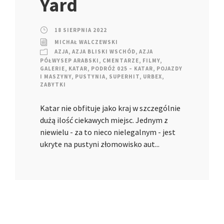
Yard
18 SIERPNIA 2022
MICHAŁ WALCZEWSKI
AZJA
,
AZJA BLISKI WSCHÓD
,
AZJA
PÓŁWYSEP ARABSKI
,
CMENTARZE
,
FILMY
,
GALERIE
,
KATAR
,
PODRÓŻ 025 – KATAR
,
POJAZDY
I MASZYNY
,
PUSTYNIA
,
SUPERHIT
,
URBEX
,
ZABYTKI
Katar nie obfituje jako kraj w szczególnie
dużą ilość ciekawych miejsc. Jednym z
niewielu - za to nieco nielegalnym - jest
ukryte na pustyni złomowisko aut...