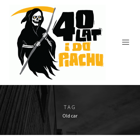
TAG
Old car