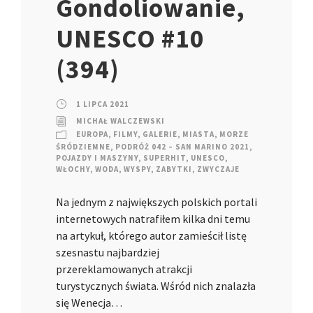
Gondoliowanie,
UNESCO #10
(394)
1 LIPCA 2021
MICHAŁ WALCZEWSKI
EUROPA
,
FILMY
,
GALERIE
,
MIASTA
,
MORZE
ŚRÓDZIEMNE
,
PODRÓŻ 042 – SAN MARINO 2021
,
POJAZDY I MASZYNY
,
SUPERHIT
,
UNESCO
,
WŁOCHY
,
WODA
,
WYSPY
,
ZABYTKI
,
ZWYCZAJE
Na jednym z największych polskich portali
internetowych natrafiłem kilka dni temu
na artykuł, którego autor zamieścił listę
szesnastu najbardziej
przereklamowanych atrakcji
turystycznych świata. Wśród nich znalazła
się Wenecja…