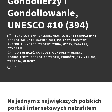
Gondolierzy i
Gondoliowanie,
UNESCO #10 (394)
EUROPA
,
FILMY
,
GALERIE
,
MIASTA
,
MORZE ŚRÓDZIEMNE
,
PODRÓŻ 042 – SAN MARINO 2021
,
POJAZDY I MASZYNY
,
SUPERHIT
,
UNESCO
,
WŁOCHY
,
WODA
,
WYSPY
,
ZABYTKI
,
ZWYCZAJE
CO ZWIEDZIĆ
,
GONDOLE
,
GONDOLE W WENECJI
,
GONDOLIERZY
,
PODRÓŻ DO WŁOCH
,
PODRÓŻE
,
SAN MARINO
,
WENECJA
,
WŁOCHY
0
Na jednym z największych polskich
portali internetowych natrafiłem