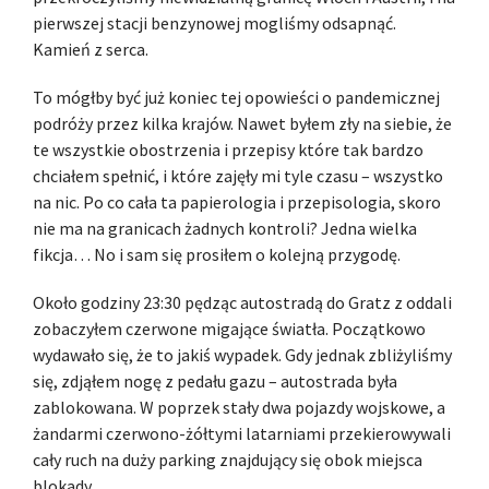
pierwszej stacji benzynowej mogliśmy odsapnąć.
Kamień z serca.
To mógłby być już koniec tej opowieści o pandemicznej
podróży przez kilka krajów. Nawet byłem zły na siebie, że
te wszystkie obostrzenia i przepisy które tak bardzo
chciałem spełnić, i które zajęły mi tyle czasu – wszystko
na nic. Po co cała ta papierologia i przepisologia, skoro
nie ma na granicach żadnych kontroli? Jedna wielka
fikcja… No i sam się prosiłem o kolejną przygodę.
Około godziny 23:30 pędząc autostradą do Gratz z oddali
zobaczyłem czerwone migające światła. Początkowo
wydawało się, że to jakiś wypadek. Gdy jednak zbliżyliśmy
się, zdjąłem nogę z pedału gazu – autostrada była
zablokowana. W poprzek stały dwa pojazdy wojskowe, a
żandarmi czerwono-żółtymi latarniami przekierowywali
cały ruch na duży parking znajdujący się obok miejsca
blokady.