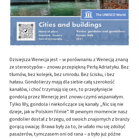
Dzisiejsza Wenecja jest – w porównaniu z Wenecją znaną
ze stereotypów – znowu przepiękną Perłą Adriatyku. Bez
tłumów, bez kolejek, bez smrodu. Bez ścisku, i bez
hałasu. Gondolierzy mają dla siebie całą szerokość
kanałów, i choć trzymają się cen, to przepłynięcie
gondolą przez Wenecję jest znowu czymś wspaniałym.
Tylko Wy, gondola i niekończące się kanały. „Nic się nie
dzieje, jak w Polskim filmie”. W pewnym momencie nasz
gondolier dostał z brzegu, od swoich znajomych z branży
gorącą owację. Brawa były za to, że udało mu się zdobyć
pasażerów, tymczasem oni od rana – a było już późne