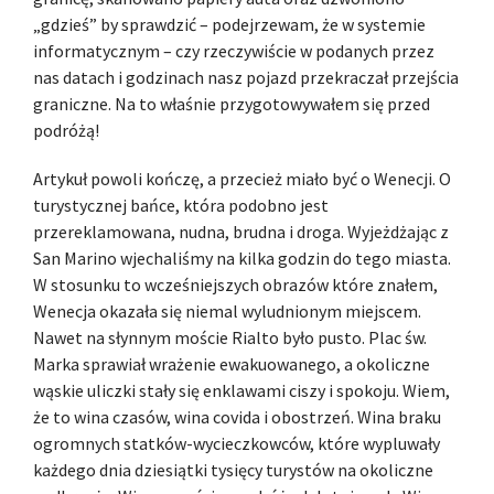
„gdzieś” by sprawdzić – podejrzewam, że w systemie
informatycznym – czy rzeczywiście w podanych przez
nas datach i godzinach nasz pojazd przekraczał przejścia
graniczne. Na to właśnie przygotowywałem się przed
podróżą!
Artykuł powoli kończę, a przecież miało być o Wenecji. O
turystycznej bańce, która podobno jest
przereklamowana, nudna, brudna i droga. Wyjeżdżając z
San Marino wjechaliśmy na kilka godzin do tego miasta.
W stosunku to wcześniejszych obrazów które znałem,
Wenecja okazała się niemal wyludnionym miejscem.
Nawet na słynnym moście Rialto było pusto. Plac św.
Marka sprawiał wrażenie ewakuowanego, a okoliczne
wąskie uliczki stały się enklawami ciszy i spokoju. Wiem,
że to wina czasów, wina covida i obostrzeń. Wina braku
ogromnych statków-wycieczkowców, które wypluwały
każdego dnia dziesiątki tysięcy turystów na okoliczne