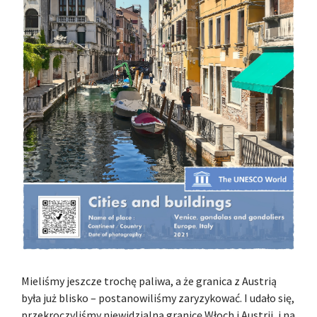
Mieliśmy jeszcze trochę paliwa, a że granica z Austrią
była już blisko – postanowiliśmy zaryzykować. I udało się,
przekroczyliśmy niewidzialną granicę Włoch i Austrii, i na