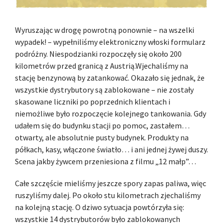
Wyruszając w drogę powrotną ponownie – na wszelki
wypadek! – wypełniliśmy elektroniczny włoski formularz
podróżny. Niespodzianki rozpoczęły się około 200
kilometrów przed granicą z Austrią.Wjechaliśmy na
stację benzynową by zatankować. Okazało się jednak, że
wszystkie dystrybutory są zablokowane – nie zostały
skasowane liczniki po poprzednich klientach i
niemożliwe było rozpoczęcie kolejnego tankowania. Gdy
udałem się do budynku stacji po pomoc, zastałem…
otwarty, ale absolutnie pusty budynek. Produkty na
półkach, kasy, włączone światło… i ani jednej żywej duszy.
Scena jakby żywcem przeniesiona z filmu „12 małp”…
Całe szczęście mieliśmy jeszcze spory zapas paliwa, więc
ruszyliśmy dalej. Po około stu kilometrach zjechaliśmy
na kolejną stację. O dziwo sytuacja powtórzyła się:
wszystkie 14 dystrybutorów było zablokowanych