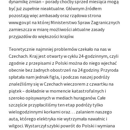
dynamikę zmian – porady choćby sprzed miesiąca mogą
być już zupełnie nieaktualne. Głównym źródłem
pozostają więc ambasady oraz rządowa strona
www.gov.pl na której Ministerstwo Spraw Zagranicznych
zamieszcza w miarę możliwości aktualne zasady
przyjazdów do większości krajów.
Teoretycznie najmniej problemów czekało na nas w
Czechach. Kraj jest otwarty w cyklu 24-godzinnym, czyli
zgodnie z przepisami z Polski można do niego wjechać
obecnie bez żadnych obostrzeń na 24 godziny. Przyroda
spłatała nam jednak figla, i podczas naszej podróży
znaleźliśmy się w Czechach wieczorem z czwartku na
piątek – dokładnie w momencie katastrofalnych i
szeroko opisywanych w mediach huraganów. Całe
szczęście przypłaciliśmy ten etap podróży tylko
wielogodzinnymi korkami oraz… zalaniem naszego
auta, którego elektryka nie wytrzymała nawałnic i
wilgoci. Wystarczył szybki powrót do Polski i wymiana