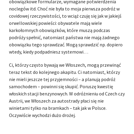
obowiązkowe formularze, wymagane potwierdzenia
noclegów itd. Choć nie była to moja pierwsza podróż w
covidowej rzeczywistości, to wciąż czuję się jak w jakiejś
orwellowskiej powieści: obywatele mają wiele
karkołomnych obowiązków, które muszą podczas
podróży spełnić, natomiast państwa nie mają żadnego
obowiązku tego sprawdzać. Mogą sprawdzić np. dopiero
wtedy, kiedy podpadniesz systemowi…
Ci, którzy często bywają we Włoszech, mogą przewinąć
teraz tekst do kolejnego akapitu. Ci natomiast, którzy
nie mieli jeszcze tej przyjemności – a planują podróż
samochodem – powinni się skupić. Poruszę kwestię
włoskich stacji benzynowych. W odróżnieniu od Czech czy
Austrii, we Włoszech za autostrady płaci się nie
winietami tylko na bramkach – tak jak w Polsce.
Oczywiście wychodzi dużo drożej.