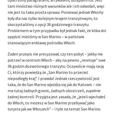
opatrzony paragrafami, artykułami, ustępami itd. Jest
tam mnóstwo różnych warunków ale i ich odwołań, więc
nie jest to taka prosta sprawa. Ponieważ jednak Włochy
były dla nas tylko kolejnym krajem tranzytowym, to
skorzystaliśmy z opcji 36 godzinnego tranzytu.
Problemem w tym przypadku był jednak fakt, że kilka dni
spędzić mieliśmy w San Marino – w państwie
stanowiącym enklawę pośrodku Włoch.
Żaden przepis nie precyzował, czy ten pobyt – jakby nie
patrzeć w centrum Włoch – aby na pewno „resetuje” owe
36 godzin dozwolonego tranzytu. Oczywiście mają rację
Ci, którzy powiedzą że „San Marino to przecież
niepodległy kraj”. I prawda! Jednak rzeczywistość jest
taka, że do San Marino wjeżdża się jak do Katowic – nie
ma tutaj żadnych granic, żadnych obostrzeń, zupełnie
żadnej kontroli. Przyjęta jest zasada, że „jeżeli wjechałeś
do Włoch, to możesz w San Marino przebywać jako
turysta jak we Włoszech” – i tyle na temat San Marino.