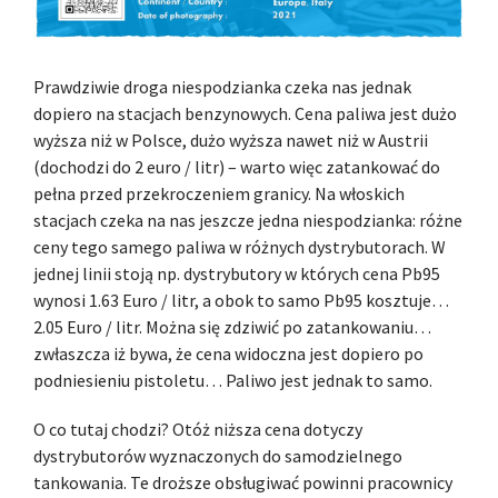
Prawdziwie droga niespodzianka czeka nas jednak
dopiero na stacjach benzynowych. Cena paliwa jest dużo
wyższa niż w Polsce, dużo wyższa nawet niż w Austrii
(dochodzi do 2 euro / litr) – warto więc zatankować do
pełna przed przekroczeniem granicy. Na włoskich
stacjach czeka na nas jeszcze jedna niespodzianka: różne
ceny tego samego paliwa w różnych dystrybutorach. W
jednej linii stoją np. dystrybutory w których cena Pb95
wynosi 1.63 Euro / litr, a obok to samo Pb95 kosztuje…
2.05 Euro / litr. Można się zdziwić po zatankowaniu…
zwłaszcza iż bywa, że cena widoczna jest dopiero po
podniesieniu pistoletu… Paliwo jest jednak to samo.
O co tutaj chodzi? Otóż niższa cena dotyczy
dystrybutorów wyznaczonych do samodzielnego
tankowania. Te droższe obsługiwać powinni pracownicy