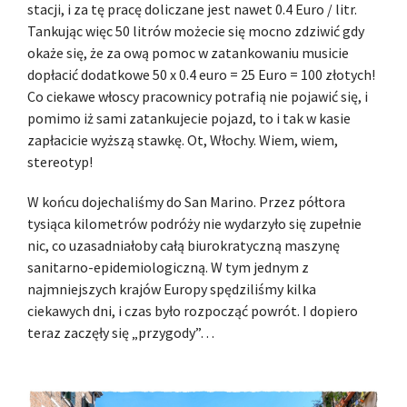
stacji, i za tę pracę doliczane jest nawet 0.4 Euro / litr.
Tankując więc 50 litrów możecie się mocno zdziwić gdy
okaże się, że za ową pomoc w zatankowaniu musicie
dopłacić dodatkowe 50 x 0.4 euro = 25 Euro = 100 złotych!
Co ciekawe włoscy pracownicy potrafią nie pojawić się, i
pomimo iż sami zatankujecie pojazd, to i tak w kasie
zapłacicie wyższą stawkę. Ot, Włochy. Wiem, wiem,
stereotyp!
W końcu dojechaliśmy do San Marino. Przez półtora
tysiąca kilometrów podróży nie wydarzyło się zupełnie
nic, co uzasadniałoby całą biurokratyczną maszynę
sanitarno-epidemiologiczną. W tym jednym z
najmniejszych krajów Europy spędziliśmy kilka
ciekawych dni, i czas było rozpocząć powrót. I dopiero
teraz zaczęły się „przygody”…