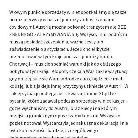
W owym punkcie sprzedaży winiet spotkaliśmy się także
po raz pierwszy w naszej podróży z obostrzeniami
covidowymi. Austrię można pokonać tranzytem ale BEZ
ZBĘDNEGO ZATRZYMYWANIA SIĘ. Wszyscy inni podróżni
muszą posiadać szczepienia, ważne testy lub
zaświadczenie o antyciałach. Jeżeli chcielibyście
przenocować w tym kraju podczas podróży np. do
Chorwacji – musicie spełniać warunki jak do dłuższego
pobytu w tym kraju. Kłopoty czekają Was także w sytuacji
gdy np. zepsuje się Wam w drodze auto, będziecie mieli
kolizję, lub z jakiejś innej przyczyny utkniecie w Austrii. W
takiej sytuacji podlegacie… kwarantannie. Stąd też
pytania, które zadawał podczas sprzedaży winiet kasjer –
gdzie wjechaliśmy do Austrii, oraz kiedy i na którym
przejściu granicznym opuszczamy ten kraj. Wszystko
gdzieś notował. Wystarczyła jednak ustna deklaracja i nie
było konieczności bardziej szczegółowego
dokumentowania celu naszej podróży.