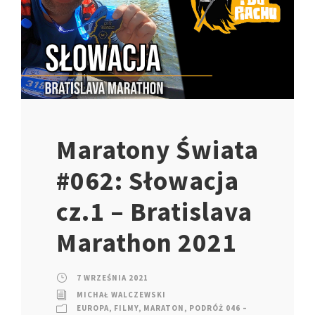
Maratony Świata
#062: Słowacja
cz.1 – Bratislava
Marathon 2021
7 WRZEŚNIA 2021
MICHAŁ WALCZEWSKI
EUROPA
,
FILMY
,
MARATON
,
PODRÓŻ 046 –