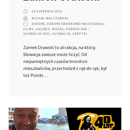
10 SIERPNIA 2023
MICHAŁ WALCZEWSKI
EUROPA
,
EUROPA ŚRODKOWO-WSCHODNIA
,
FILMY
,
GALERIE
,
MUZEA
,
PODRÓŻ 046 –
SŁOWACJA 2021
,
SŁOWACJA
,
ZABYTKI
Zamek Orawski to atrakcja, na którą
Słowacja zawsze może liczyć. Od
niepamiętnych czasów bronił on
mieszkańców, przechodził z rąk do rąk, był
też Polski…