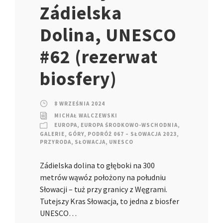
Zádielska
Dolina, UNESCO
#62 (rezerwat
biosfery)
8 WRZEŚNIA 2024
MICHAŁ WALCZEWSKI
EUROPA
,
EUROPA ŚRODKOWO-WSCHODNIA
,
GALERIE
,
GÓRY
,
PODRÓŻ 067 – SŁOWACJA 2023
,
PRZYRODA
,
SŁOWACJA
,
UNESCO
Zádielska dolina to głęboki na 300
metrów wąwóz położony na południu
Słowacji – tuż przy granicy z Węgrami.
Tutejszy Kras Słowacja, to jedna z biosfer
UNESCO…