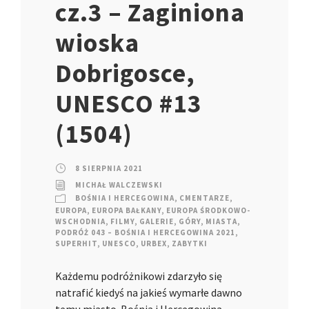
cz.3 – Zaginiona
wioska
Dobrigosce,
UNESCO #13
(1504)
8 SIERPNIA 2021
MICHAŁ WALCZEWSKI
BOŚNIA I HERCEGOWINA
,
CMENTARZE
,
EUROPA
,
EUROPA BAŁKANY
,
EUROPA ŚRODKOWO-
WSCHODNIA
,
FILMY
,
GALERIE
,
GÓRY
,
MIASTA
,
PODRÓŻ 043 – BOŚNIA I HERCEGOWINA 2021
,
SUPERHIT
,
UNESCO
,
URBEX
,
ZABYTKI
Każdemu podróżnikowi zdarzyło się
natrafić kiedyś na jakieś wymarłe dawno
temu miasto. Bośnia i Hercegowina