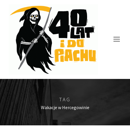
TAG
Wakacje w Hercegowinie