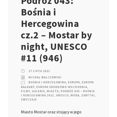
Podróż 043:
Bośnia i
Hercegowina
cz.2 – Mostar by
night, UNESCO
#11 (946)
27 LIPCA 2021
MICHAŁ WALCZEWSKI
BOŚNIA I HERCEGOWINA
,
EUROPA
,
EUROPA
BAŁKANY
,
EUROPA ŚRODKOWO-WSCHODNIA
,
FILMY
,
GALERIE
,
MIASTA
,
PODRÓŻ 043 – BOŚNIA
I HERCEGOWINA 2021
,
UNESCO
,
WODA
,
ZABYTKI
,
ZWYCZAJE
Miasto Mostar oraz stojący w jego