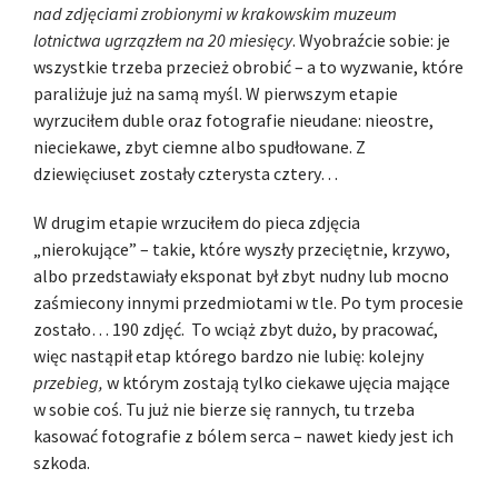
nad zdjęciami zrobionymi w krakowskim muzeum
lotnictwa ugrzązłem na 20 miesięcy
. Wyobraźcie sobie: je
wszystkie trzeba przecież obrobić – a to wyzwanie, które
paraliżuje już na samą myśl. W pierwszym etapie
wyrzuciłem duble oraz fotografie nieudane: nieostre,
nieciekawe, zbyt ciemne albo spudłowane. Z
dziewięciuset zostały czterysta cztery…
W drugim etapie wrzuciłem do pieca zdjęcia
„nierokujące” – takie, które wyszły przeciętnie, krzywo,
albo przedstawiały eksponat był zbyt nudny lub mocno
zaśmiecony innymi przedmiotami w tle. Po tym procesie
zostało… 190 zdjęć. To wciąż zbyt dużo, by pracować,
więc nastąpił etap którego bardzo nie lubię: kolejny
przebieg,
w którym zostają tylko ciekawe ujęcia mające
w sobie coś. Tu już nie bierze się rannych, tu trzeba
kasować fotografie z bólem serca – nawet kiedy jest ich
szkoda.