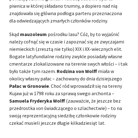
piwnica w której składano trumny, a dopiero nad nią
znajdowała się główna podłoga parteru przeznaczona
dla odwiedzających zmarłych członków rodziny.
Skąd
mauzoleum
pośrodku lasu? Cóż, by to wyjaśnić
należy cofnąć się w czasie i zapoznać się ze zwyczajami
niemieckich (zresztą nie tylko) XIX i XX-wiecznych elit.
Bogate latyfundialne rodziny zwykle posiadały własne
cmentarze zlokalizowane na terenie swych włości – i tak
było także tym razem.
Rodzina von Wolff
miała w
okolicy własny pałac – zachowany do dnia dzisiejszego
Pałac w Gronowie
. Choć ród wprowadził się na tereny
Kujaw już w 1798 roku za sprawą swego archonta –
Samuela Fryderyka Wolff
(zauważcie, że jeszcze bez
przedrostka
von
świadczącego o szlachectwie) – to na
swoją reprezentacyjną siedzibę członkowie rodziny
czekać musieli jeszcze długie kilkadziesiąt lat.