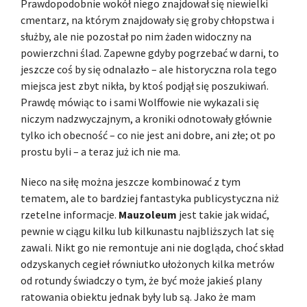
Prawdopodobnie wokół niego znajdował się niewielki
cmentarz, na którym znajdowały się groby chłopstwa i
służby, ale nie pozostał po nim żaden widoczny na
powierzchni ślad. Zapewne gdyby pogrzebać w darni, to
jeszcze coś by się odnalazło – ale historyczna rola tego
miejsca jest zbyt nikła, by ktoś podjął się poszukiwań.
Prawdę mówiąc to i sami Wolffowie nie wykazali się
niczym nadzwyczajnym, a kroniki odnotowały głównie
tylko ich obecność – co nie jest ani dobre, ani złe; ot po
prostu byli – a teraz już ich nie ma.
Nieco na siłę można jeszcze kombinować z tym
tematem, ale to bardziej fantastyka publicystyczna niż
rzetelne informacje.
Mauzoleum
jest takie jak widać,
pewnie w ciągu kilku lub kilkunastu najbliższych lat się
zawali. Nikt go nie remontuje ani nie dogląda, choć skład
odzyskanych cegieł równiutko ułożonych kilka metrów
od rotundy świadczy o tym, że być może jakieś plany
ratowania obiektu jednak były lub są. Jako że mam