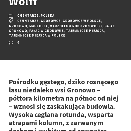
Wolff
CMENTARZE
,
POLSKA
CEMNTARZE
,
GROBOWCE
,
GROBOWCE W POLSCE
,
GRONOWO
,
MAUZOLEA
,
MAUZOLEUM RODU VON WOLFF
,
PAŁAC
GRONOWO
,
PAŁAC W GRONOWIE
,
TAJEMNICZE MIEJSCA
,
TAJEMNICZE MIEJSCA W POLSCE
0
Pośrodku gęstego, dziko rosnącego
lasu niedaleko wsi Gronowo –
półtora kilometra na północ od niej
– wznosi się zaskakująca budowla.
Wysoka ceglana rotunda, wsparta
atrapami kolumn, z zarwanym
dachem i wybitym od zewnątrz