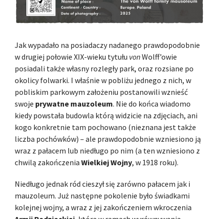
Jak wypadało na posiadaczy nadanego prawdopodobnie
w drugiej połowie XIX-wieku tytułu
von
Wolff’owie
posiadali także własny rozległy park, oraz rozsiane po
okolicy folwarki. I właśnie w pobliżu jednego z nich, w
pobliskim parkowym założeniu postanowili wznieść
swoje
prywatne mauzoleum
. Nie do końca wiadomo
kiedy powstała budowla którą widzicie na zdjęciach, ani
kogo konkretnie tam pochowano (nieznana jest także
liczba pochówków) – ale prawdopodobnie wzniesiono ją
wraz z pałacem lub niedługo po nim (a ten wzniesiono z
chwilą zakończenia
Wielkiej Wojny
, w 1918 roku).
Niedługo jednak ród cieszył się zarówno pałacem jak i
mauzoleum. Już następne pokolenie było świadkami
kolejnej wojny, a wraz z jej zakończeniem wkroczenia
Armii Radzieckiej
, która w ramach wyrównywania