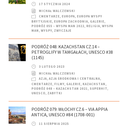
17 STYCZNIA 2024
MICHAŁ WALCZEWSKI
CMENTARZE
,
EUROPA
,
EUROPA WYSPY
BRYTYJSKIE
,
EUROPA ZACHODNIA
,
GALERIE
,
PODRÓŻ 055 – WYSPA MAN 2022
,
RELIGIA
,
WYSPA
MAN
,
WYSPY
,
ZWYCZAJE
PODRÓŻ 048: KAZACHSTAN CZ.14 –
PETROGLIFY W TAMGAŁACH, UNESCO #38
(1145)
3 LUTEGO 2023
MICHAŁ WALCZEWSKI
AZJA
,
AZJA ŚRODKOWA I CENTRALNA
,
CMENTARZE
,
FILMY
,
GALERIE
,
KAZACHSTAN
,
PODRÓŻ 048 – KAZACHSTAN 2021
,
SUPERHIT
,
UNESCO
,
ZABYTKI
PODRÓŻ 079: WŁOCHY CZ.6 – VIA APPIA
ANTICA, UNESCO #84 (1708-001)
11 SIERPNIA 2025