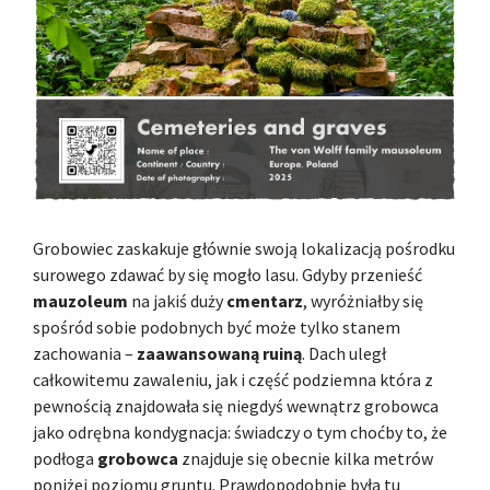
Grobowiec zaskakuje głównie swoją lokalizacją pośrodku
surowego zdawać by się mogło lasu. Gdyby przenieść
mauzoleum
na jakiś duży
cmentarz
, wyróżniałby się
spośród sobie podobnych być może tylko stanem
zachowania –
zaawansowaną ruiną
. Dach uległ
całkowitemu zawaleniu, jak i część podziemna która z
pewnością znajdowała się niegdyś wewnątrz grobowca
jako odrębna kondygnacja: świadczy o tym choćby to, że
podłoga
grobowca
znajduje się obecnie kilka metrów
poniżej poziomu gruntu. Prawdopodobnie była tu