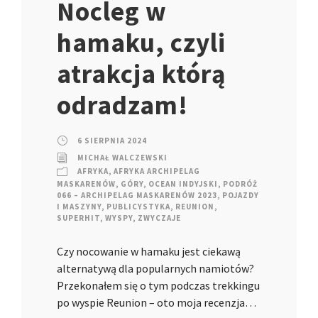
Nocleg w
hamaku, czyli
atrakcja którą
odradzam!
6 SIERPNIA 2024
MICHAŁ WALCZEWSKI
AFRYKA
,
AFRYKA ARCHIPELAG
MASKARENÓW
,
GÓRY
,
OCEAN INDYJSKI
,
PODRÓŻ
066 – ARCHIPELAG MASKARENÓW 2023
,
POJAZDY
I MASZYNY
,
PUBLICYSTYKA
,
REUNION
,
SUPERHIT
,
WYSPY
,
ZWYCZAJE
Czy nocowanie w hamaku jest ciekawą
alternatywą dla popularnych namiotów?
Przekonałem się o tym podczas trekkingu
po wyspie Reunion – oto moja recenzja…