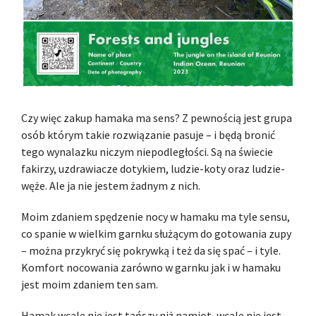
Czy więc zakup hamaka ma sens? Z pewnością jest grupa
osób którym takie rozwiązanie pasuje – i będą bronić
tego wynalazku niczym niepodległości. Są na świecie
fakirzy, uzdrawiacze dotykiem, ludzie-koty oraz ludzie-
węże. Ale ja nie jestem żadnym z nich.
Moim zdaniem spędzenie nocy w hamaku ma tyle sensu,
co spanie w wielkim garnku służącym do gotowania zupy
– można przykryć się pokrywką i też da się spać – i tyle.
Komfort nocowania zarówno w garnku jak i w hamaku
jest moim zdaniem ten sam.
Hamak wcale nie jest tańszy niż namiot, wcale nie jest