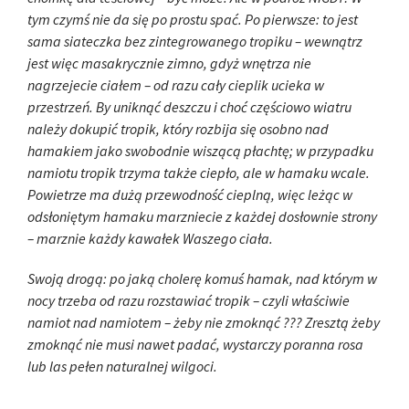
tym czymś nie da się po prostu spać. Po pierwsze: to jest
sama siateczka bez zintegrowanego tropiku – wewnątrz
jest więc masakrycznie zimno, gdyż wnętrza nie
nagrzejecie ciałem – od razu cały cieplik ucieka w
przestrzeń. By uniknąć deszczu i choć częściowo wiatru
należy dokupić tropik, który rozbija się osobno nad
hamakiem jako swobodnie wiszącą płachtę; w przypadku
namiotu tropik trzyma także ciepło, ale w hamaku wcale.
Powietrze ma dużą przewodność cieplną, więc leżąc w
odsłoniętym hamaku marzniecie z każdej dosłownie strony
– marznie każdy kawałek Waszego ciała.
Swoją drogą: po jaką cholerę komuś hamak, nad którym w
nocy trzeba od razu rozstawiać tropik – czyli właściwie
namiot nad namiotem – żeby nie zmoknąć ??? Zresztą żeby
zmoknąć nie musi nawet padać, wystarczy poranna rosa
lub las pełen naturalnej wilgoci.