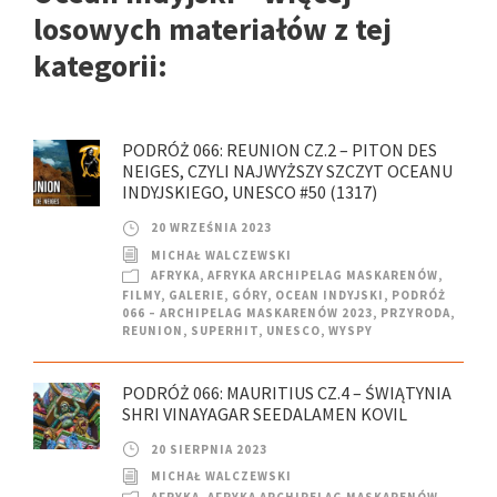
losowych materiałów z tej
kategorii:
PODRÓŻ 066: REUNION CZ.2 – PITON DES
NEIGES, CZYLI NAJWYŻSZY SZCZYT OCEANU
INDYJSKIEGO, UNESCO #50 (1317)
20 WRZEŚNIA 2023
MICHAŁ WALCZEWSKI
AFRYKA
,
AFRYKA ARCHIPELAG MASKARENÓW
,
FILMY
,
GALERIE
,
GÓRY
,
OCEAN INDYJSKI
,
PODRÓŻ
066 – ARCHIPELAG MASKARENÓW 2023
,
PRZYRODA
,
REUNION
,
SUPERHIT
,
UNESCO
,
WYSPY
PODRÓŻ 066: MAURITIUS CZ.4 – ŚWIĄTYNIA
SHRI VINAYAGAR SEEDALAMEN KOVIL
20 SIERPNIA 2023
MICHAŁ WALCZEWSKI
AFRYKA
,
AFRYKA ARCHIPELAG MASKARENÓW
,