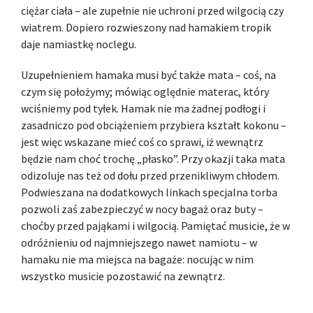
ciężar ciała – ale zupełnie nie uchroni przed wilgocią czy
wiatrem. Dopiero rozwieszony nad hamakiem tropik
daje namiastkę noclegu.
Uzupełnieniem hamaka musi być także mata – coś, na
czym się położymy; mówiąc oględnie materac, który
wciśniemy pod tyłek. Hamak nie ma żadnej podłogi i
zasadniczo pod obciążeniem przybiera kształt kokonu –
jest więc wskazane mieć coś co sprawi, iż wewnątrz
będzie nam choć trochę „płasko”. Przy okazji taka mata
odizoluje nas też od dołu przed przenikliwym chłodem.
Podwieszana na dodatkowych linkach specjalna torba
pozwoli zaś zabezpieczyć w nocy bagaż oraz buty –
choćby przed pająkami i wilgocią. Pamiętać musicie, że w
odróżnieniu od najmniejszego nawet namiotu – w
hamaku nie ma miejsca na bagaże: nocując w nim
wszystko musicie pozostawić na zewnątrz.