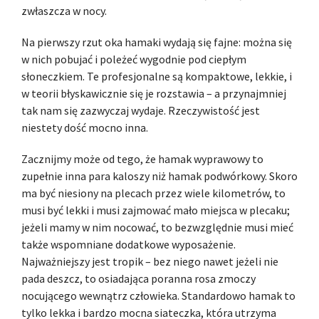
zwłaszcza w nocy.
Na pierwszy rzut oka hamaki wydają się fajne: można się
w nich pobujać i poleżeć wygodnie pod ciepłym
słoneczkiem. Te profesjonalne są kompaktowe, lekkie, i
w teorii błyskawicznie się je rozstawia – a przynajmniej
tak nam się zazwyczaj wydaje. Rzeczywistość jest
niestety dość mocno inna.
Zacznijmy może od tego, że hamak wyprawowy to
zupełnie inna para kaloszy niż hamak podwórkowy. Skoro
ma być niesiony na plecach przez wiele kilometrów, to
musi być lekki i musi zajmować mało miejsca w plecaku;
jeżeli mamy w nim nocować, to bezwzględnie musi mieć
także wspomniane dodatkowe wyposażenie.
Najważniejszy jest tropik – bez niego nawet jeżeli nie
pada deszcz, to osiadająca poranna rosa zmoczy
nocującego wewnątrz człowieka. Standardowo hamak to
tylko lekka i bardzo mocna siateczka, która utrzyma