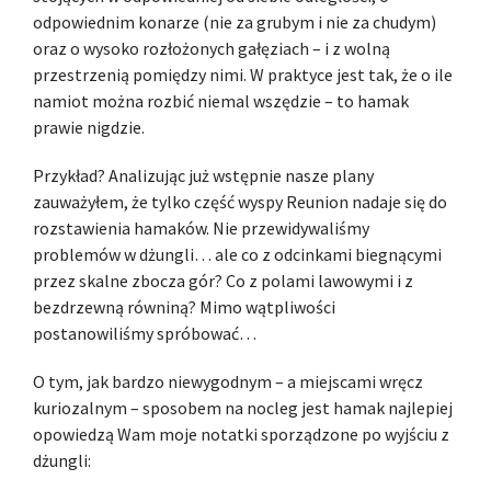
odpowiednim konarze (nie za grubym i nie za chudym)
oraz o wysoko rozłożonych gałęziach – i z wolną
przestrzenią pomiędzy nimi. W praktyce jest tak, że o ile
namiot można rozbić niemal wszędzie – to hamak
prawie nigdzie.
Przykład? Analizując już wstępnie nasze plany
zauważyłem, że tylko część wyspy Reunion nadaje się do
rozstawienia hamaków. Nie przewidywaliśmy
problemów w dżungli… ale co z odcinkami biegnącymi
przez skalne zbocza gór? Co z polami lawowymi i z
bezdrzewną równiną? Mimo wątpliwości
postanowiliśmy spróbować…
O tym, jak bardzo niewygodnym – a miejscami wręcz
kuriozalnym – sposobem na nocleg jest hamak najlepiej
opowiedzą Wam moje notatki sporządzone po wyjściu z
dżungli: