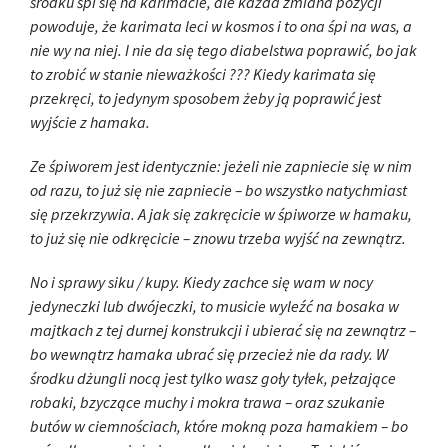
środku śpi się na karimacie, ale każda zmiana pozycji
powoduje, że karimata leci w kosmos i to ona śpi na was, a
nie wy na niej. I nie da się tego diabelstwa poprawić, bo jak
to zrobić w stanie nieważkości ??? Kiedy karimata się
przekręci, to jedynym sposobem żeby ją poprawić jest
wyjście z hamaka.
Ze śpiworem jest identycznie: jeżeli nie zapniecie się w nim
od razu, to już się nie zapniecie – bo wszystko natychmiast
się przekrzywia. A jak się zakręcicie w śpiworze w hamaku,
to już się nie odkręcicie – znowu trzeba wyjść na zewnątrz.
No i sprawy siku / kupy. Kiedy zachce się wam w nocy
jedyneczki lub dwójeczki, to musicie wyleźć na bosaka w
majtkach z tej durnej konstrukcji i ubierać się na zewnątrz –
bo wewnątrz hamaka ubrać się przecież nie da rady. W
środku dżungli nocą jest tylko wasz goły tyłek, pełzające
robaki, bzyczące muchy i mokra trawa – oraz szukanie
butów w ciemnościach, które mokną poza hamakiem – bo