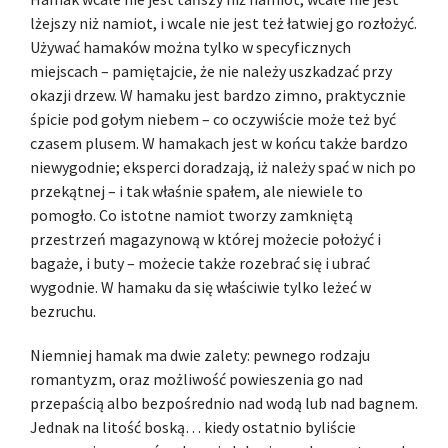
lżejszy niż namiot, i wcale nie jest też łatwiej go rozłożyć.
Używać hamaków można tylko w specyficznych
miejscach – pamiętajcie, że nie należy uszkadzać przy
okazji drzew. W hamaku jest bardzo zimno, praktycznie
śpicie pod gołym niebem – co oczywiście może też być
czasem plusem. W hamakach jest w końcu także bardzo
niewygodnie; eksperci doradzają, iż należy spać w nich po
przekątnej – i tak właśnie spałem, ale niewiele to
pomogło. Co istotne namiot tworzy zamkniętą
przestrzeń magazynową w której możecie położyć i
bagaże, i buty – możecie także rozebrać się i ubrać
wygodnie. W hamaku da się właściwie tylko leżeć w
bezruchu.
Niemniej hamak ma dwie zalety: pewnego rodzaju
romantyzm, oraz możliwość powieszenia go nad
przepaścią albo bezpośrednio nad wodą lub nad bagnem.
Jednak na litość boską… kiedy ostatnio byliście