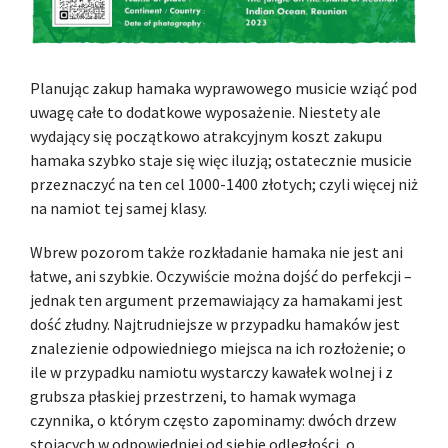
Planując zakup hamaka wyprawowego musicie wziąć pod
uwagę całe to dodatkowe wyposażenie. Niestety ale
wydający się początkowo atrakcyjnym koszt zakupu
hamaka szybko staje się więc iluzją; ostatecznie musicie
przeznaczyć na ten cel 1000-1400 złotych; czyli więcej niż
na namiot tej samej klasy.
Wbrew pozorom także rozkładanie hamaka nie jest ani
łatwe, ani szybkie. Oczywiście można dojść do perfekcji –
jednak ten argument przemawiający za hamakami jest
dość złudny. Najtrudniejsze w przypadku hamaków jest
znalezienie odpowiedniego miejsca na ich rozłożenie; o
ile w przypadku namiotu wystarczy kawałek wolnej i z
grubsza płaskiej przestrzeni, to hamak wymaga
czynnika, o którym często zapominamy: dwóch drzew
stojących w odpowiedniej od siebie odległości, o