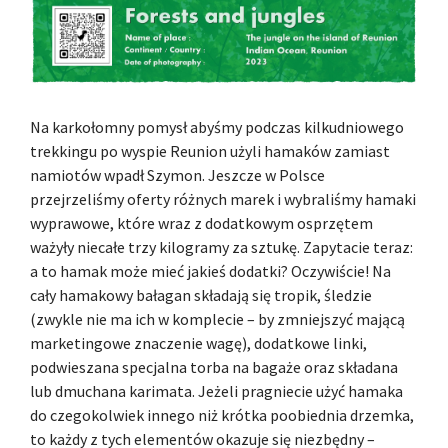
Na karkołomny pomysł abyśmy podczas kilkudniowego
trekkingu po wyspie Reunion użyli hamaków zamiast
namiotów wpadł Szymon. Jeszcze w Polsce
przejrzeliśmy oferty różnych marek i wybraliśmy hamaki
wyprawowe, które wraz z dodatkowym osprzętem
ważyły niecałe trzy kilogramy za sztukę. Zapytacie teraz:
a to hamak może mieć jakieś dodatki? Oczywiście! Na
cały hamakowy bałagan składają się tropik, śledzie
(zwykle nie ma ich w komplecie – by zmniejszyć mającą
marketingowe znaczenie wagę), dodatkowe linki,
podwieszana specjalna torba na bagaże oraz składana
lub dmuchana karimata. Jeżeli pragniecie użyć hamaka
do czegokolwiek innego niż krótka poobiednia drzemka,
to każdy z tych elementów okazuje się niezbędny –