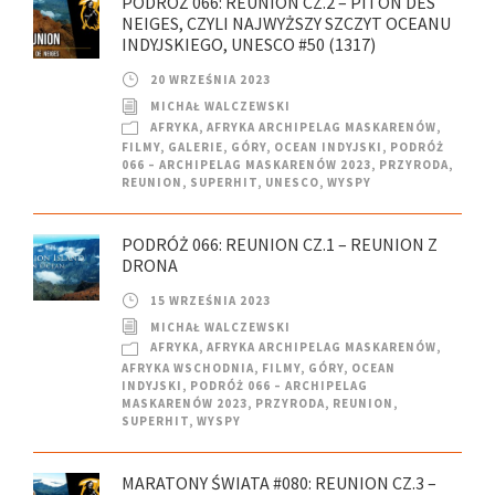
PODRÓŻ 066: REUNION CZ.2 – PITON DES
NEIGES, CZYLI NAJWYŻSZY SZCZYT OCEANU
INDYJSKIEGO, UNESCO #50 (1317)
20 WRZEŚNIA 2023
MICHAŁ WALCZEWSKI
AFRYKA
,
AFRYKA ARCHIPELAG MASKARENÓW
,
FILMY
,
GALERIE
,
GÓRY
,
OCEAN INDYJSKI
,
PODRÓŻ
066 – ARCHIPELAG MASKARENÓW 2023
,
PRZYRODA
,
REUNION
,
SUPERHIT
,
UNESCO
,
WYSPY
PODRÓŻ 066: REUNION CZ.1 – REUNION Z
DRONA
15 WRZEŚNIA 2023
MICHAŁ WALCZEWSKI
AFRYKA
,
AFRYKA ARCHIPELAG MASKARENÓW
,
AFRYKA WSCHODNIA
,
FILMY
,
GÓRY
,
OCEAN
INDYJSKI
,
PODRÓŻ 066 – ARCHIPELAG
MASKARENÓW 2023
,
PRZYRODA
,
REUNION
,
SUPERHIT
,
WYSPY
MARATONY ŚWIATA #080: REUNION CZ.3 –