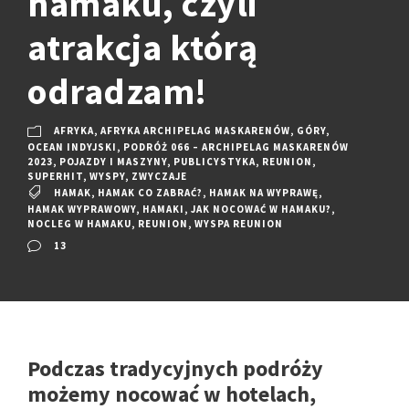
hamaku, czyli
atrakcja którą
odradzam!
AFRYKA
,
AFRYKA ARCHIPELAG MASKARENÓW
,
GÓRY
,
OCEAN INDYJSKI
,
PODRÓŻ 066 – ARCHIPELAG MASKARENÓW
2023
,
POJAZDY I MASZYNY
,
PUBLICYSTYKA
,
REUNION
,
SUPERHIT
,
WYSPY
,
ZWYCZAJE
HAMAK
,
HAMAK CO ZABRAĆ?
,
HAMAK NA WYPRAWĘ
,
HAMAK WYPRAWOWY
,
HAMAKI
,
JAK NOCOWAĆ W HAMAKU?
,
NOCLEG W HAMAKU
,
REUNION
,
WYSPA REUNION
13
Podczas tradycyjnych podróży
możemy nocować w hotelach,