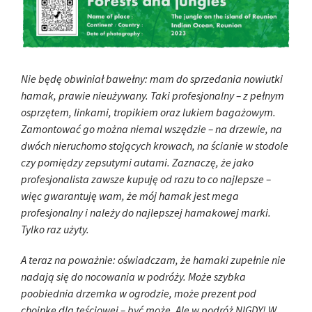
Nie będę obwiniał bawełny: mam do sprzedania nowiutki
hamak, prawie nieużywany. Taki profesjonalny – z pełnym
osprzętem, linkami, tropikiem oraz lukiem bagażowym.
Zamontować go można niemal wszędzie – na drzewie, na
dwóch nieruchomo stojących krowach, na ścianie w stodole
czy pomiędzy zepsutymi autami. Zaznaczę, że jako
profesjonalista zawsze kupuję od razu to co najlepsze –
więc gwarantuję wam, że mój hamak jest mega
profesjonalny i należy do najlepszej hamakowej marki.
Tylko raz użyty.
A teraz na poważnie: oświadczam, że hamaki zupełnie nie
nadają się do nocowania w podróży. Może szybka
poobiednia drzemka w ogrodzie, może prezent pod
choinkę dla teściowej – być może. Ale w podróż NIGDY! W