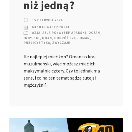
niż jedną?
15 CZERWCA 2026
MICHAŁ WALCZEWSKI
AZJA
,
AZJA PÓŁWYSEP ARABSKI
,
OCEAN
INDYJSKI
,
OMAN
,
PODRÓŻ 026 – OMAN
,
PUBLICYSTYKA
,
ZWYCZAJE
Ile najlepiej mieć żon? Oman to kraj
muzułmański, więc możesz mieć ich
maksymalnie cztery. Czy to jednak ma
sens, i co na ten temat sądzą tutejsi
mężczyźni?