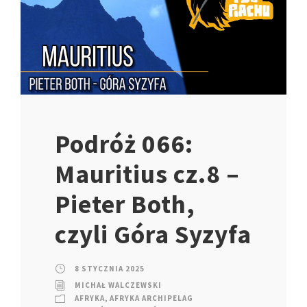
Podróż 066:
Mauritius cz.8 –
Pieter Both,
czyli Góra Syzyfa
8 STYCZNIA 2025
MICHAŁ WALCZEWSKI
AFRYKA
,
AFRYKA ARCHIPELAG