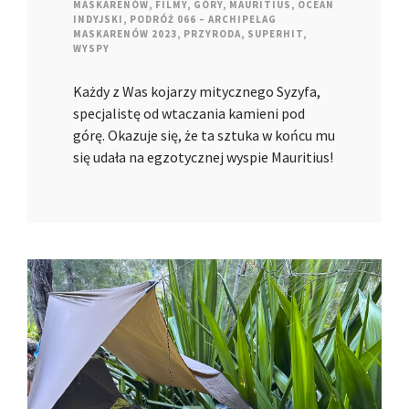
MASKARENÓW
,
FILMY
,
GÓRY
,
MAURITIUS
,
OCEAN
INDYJSKI
,
PODRÓŻ 066 – ARCHIPELAG
MASKARENÓW 2023
,
PRZYRODA
,
SUPERHIT
,
WYSPY
Każdy z Was kojarzy mitycznego Syzyfa,
specjalistę od wtaczania kamieni pod
górę. Okazuje się, że ta sztuka w końcu mu
się udała na egzotycznej wyspie Mauritius!