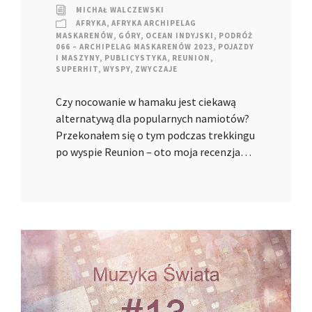
MICHAŁ WALCZEWSKI
AFRYKA
,
AFRYKA ARCHIPELAG
MASKARENÓW
,
GÓRY
,
OCEAN INDYJSKI
,
PODRÓŻ
066 – ARCHIPELAG MASKARENÓW 2023
,
POJAZDY
I MASZYNY
,
PUBLICYSTYKA
,
REUNION
,
SUPERHIT
,
WYSPY
,
ZWYCZAJE
Czy nocowanie w hamaku jest ciekawą
alternatywą dla popularnych namiotów?
Przekonałem się o tym podczas trekkingu
po wyspie Reunion – oto moja recenzja…