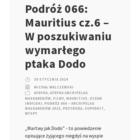
Podróż 066:
Mauritius cz.6 –
W poszukiwaniu
wymarłego
ptaka Dodo
30 STYCZNIA 2024
MICHAŁ WALCZEWSKI
AFRYKA
,
AFRYKA ARCHIPELAG
MASKARENÓW
,
FILMY
,
MAURITIUS
,
OCEAN
INDYJSKI
,
PODRÓŻ 066 – ARCHIPELAG
MASKARENÓW 2023
,
PRZYRODA
,
SUPERHIT
,
WYSPY
„Martwy jak Dodo” - to powiedzenie
opisujące żyjącego niegdyś na wyspie