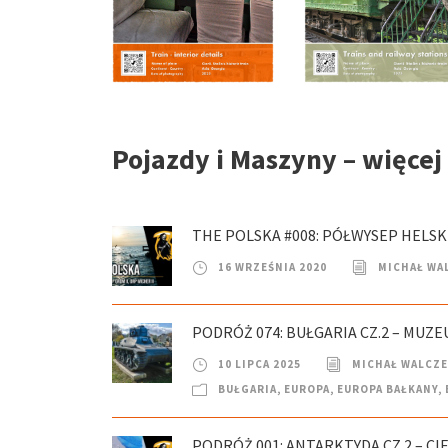
Pojazdy i Maszyny – więcej
THE POLSKA #008: PÓŁWYSEP HELS
16 WRZEŚNIA 2020
MICHAŁ WA
PODRÓŻ 074: BUŁGARIA CZ.2 – MUZEU
10 LIPCA 2025
MICHAŁ WALCZ
BUŁGARIA
,
EUROPA
,
EUROPA BAŁKANY
,
PODRÓŻ 001: ANTARKTYDA CZ.2 – CI