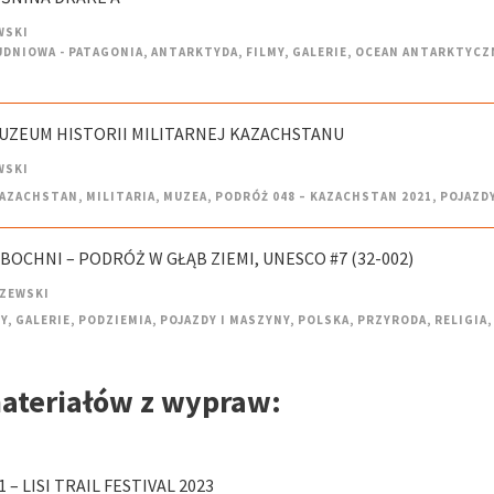
WSKI
UDNIOWA - PATAGONIA
,
ANTARKTYDA
,
FILMY
,
GALERIE
,
OCEAN ANTARKTYCZ
MUZEUM HISTORII MILITARNEJ KAZACHSTANU
WSKI
AZACHSTAN
,
MILITARIA
,
MUZEA
,
PODRÓŻ 048 – KAZACHSTAN 2021
,
POJAZDY
 BOCHNI – PODRÓŻ W GŁĄB ZIEMI, UNESCO #7 (32-002)
CZEWSKI
Y
,
GALERIE
,
PODZIEMIA
,
POJAZDY I MASZYNY
,
POLSKA
,
PRZYRODA
,
RELIGIA
,
materiałów z wypraw:
– LISI TRAIL FESTIVAL 2023