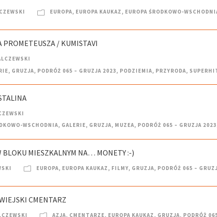
CZEWSKI
EUROPA
,
EUROPA KAUKAZ
,
EUROPA ŚRODKOWO-WSCHODNI
IA PROMETEUSZA / KUMISTAVI
ALCZEWSKI
RIE
,
GRUZJA
,
PODRÓŻ 065 – GRUZJA 2023
,
PODZIEMIA
,
PRZYRODA
,
SUPERHI
 STALINA
CZEWSKI
ODKOWO-WSCHODNIA
,
GALERIE
,
GRUZJA
,
MUZEA
,
PODRÓŻ 065 – GRUZJA 2023
 W BLOKU MIESZKALNYM NA… MONETY :-)
WSKI
EUROPA
,
EUROPA KAUKAZ
,
FILMY
,
GRUZJA
,
PODRÓŻ 065 – GRUZJ
Y WIEJSKI CMENTARZ
LCZEWSKI
AZJA
,
CMENTARZE
,
EUROPA KAUKAZ
,
GRUZJA
,
PODRÓŻ 065