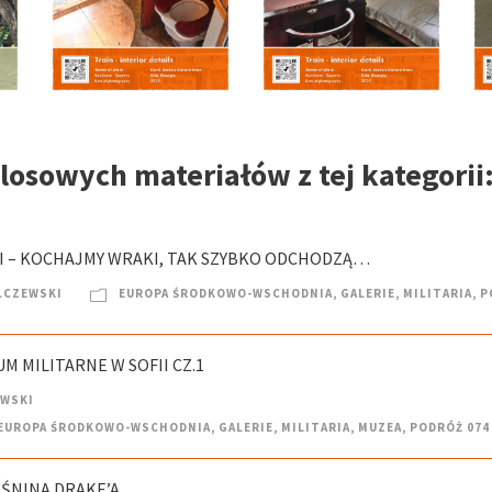
 losowych materiałów z tej kategorii
KI – KOCHAJMY WRAKI, TAK SZYBKO ODCHODZĄ…
LCZEWSKI
EUROPA ŚRODKOWO-WSCHODNIA
,
GALERIE
,
MILITARIA
,
P
M MILITARNE W SOFII CZ.1
EWSKI
EUROPA ŚRODKOWO-WSCHODNIA
,
GALERIE
,
MILITARIA
,
MUZEA
,
PODRÓŻ 074
EŚNINA DRAKE’A