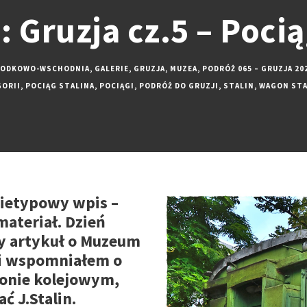
 Gruzja cz.5 – Pocią
RODKOWO-WSCHODNIA
,
GALERIE
,
GRUZJA
,
MUZEA
,
PODRÓŻ 065 – GRUZJA 20
GORII
,
POCIĄG STALINA
,
POCIĄGI
,
PODRÓŻ DO GRUZJI
,
STALIN
,
WAGON STA
nietypowy wpis –
materiał. Dzień
y artykuł o Muzeum
zji wspomniałem o
onie kolejowym,
 J.Stalin.