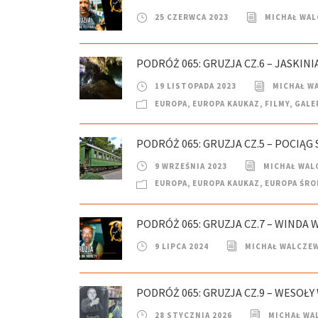
25 CZERWCA 2023
MICHAŁ WAL
PODRÓŻ 065: GRUZJA CZ.6 – JASKIN
19 LISTOPADA 2023
MICHAŁ W
EUROPA
,
EUROPA KAUKAZ
,
FILMY
,
GALE
PODRÓŻ 065: GRUZJA CZ.5 – POCIĄG
9 WRZEŚNIA 2023
MICHAŁ WAL
EUROPA
,
EUROPA KAUKAZ
,
EUROPA ŚR
PODRÓŻ 065: GRUZJA CZ.7 – WINDA
9 LIPCA 2024
MICHAŁ WALCZE
PODRÓŻ 065: GRUZJA CZ.9 – WESOŁ
28 STYCZNIA 2026
MICHAŁ WA