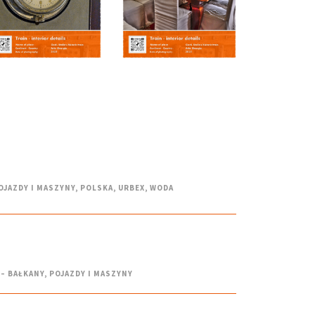
:
OJAZDY I MASZYNY
,
POLSKA
,
URBEX
,
WODA
 – BAŁKANY
,
POJAZDY I MASZYNY