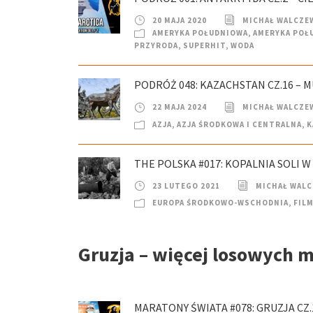
20 MAJA 2020
MICHAŁ WALCZE
AMERYKA POŁUDNIOWA
,
AMERYKA POŁ
PRZYRODA
,
SUPERHIT
,
WODA
PODRÓŻ 048: KAZACHSTAN CZ.16 – 
22 MAJA 2024
MICHAŁ WALCZE
AZJA
,
AZJA ŚRODKOWA I CENTRALNA
,
K
THE POLSKA #017: KOPALNIA SOLI W
23 LUTEGO 2021
MICHAŁ WAL
EUROPA ŚRODKOWO-WSCHODNIA
,
FILM
Gruzja – więcej losowych 
MARATONY ŚWIATA #078: GRUZJA CZ.1 