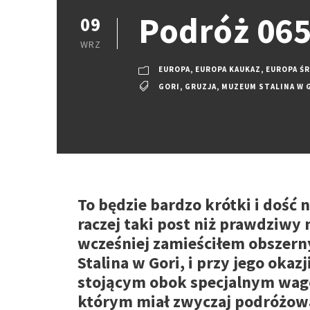
Podróż 065:
09
WRZ
EUROPA
,
EUROPA KAUKAZ
,
EUROPA Ś
GORI
,
GRUZJA
,
MUZEUM STALINA W 
To będzie bardzo krótki i dość 
raczej taki post niż prawdziwy 
wcześniej zamieściłem obszern
Stalina w Gori, i przy jego oka
stojącym obok specjalnym wag
którym miał zwyczaj podróżować