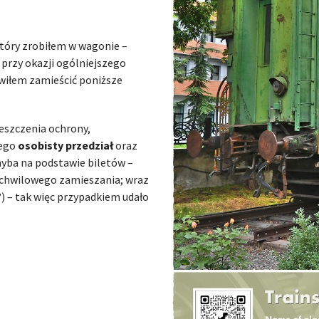
który zrobiłem w wagonie –
 przy okazji ogólniejszego
owiłem zamieścić poniższe
eszczenia ochrony,
jego
osobisty przedział
oraz
hyba na podstawie biletów –
s chwilowego zamieszania; wraz
?) – tak więc przypadkiem udało