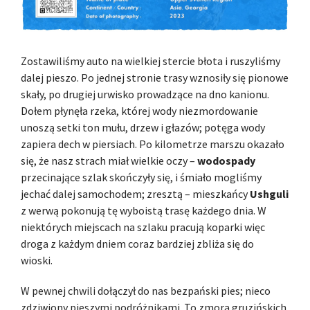
Zostawiliśmy auto na wielkiej stercie błota i ruszyliśmy
dalej pieszo. Po jednej stronie trasy wznosiły się pionowe
skały, po drugiej urwisko prowadzące na dno kanionu.
Dołem płynęła rzeka, której wody niezmordowanie
unoszą setki ton mułu, drzew i głazów; potęga wody
zapiera dech w piersiach. Po kilometrze marszu okazało
się, że nasz strach miał wielkie oczy –
wodospady
przecinające szlak skończyły się, i śmiało mogliśmy
jechać dalej samochodem; zresztą – mieszkańcy
Ushguli
z werwą pokonują tę wyboistą trasę każdego dnia. W
niektórych miejscach na szlaku pracują koparki więc
droga z każdym dniem coraz bardziej zbliża się do
wioski.
W pewnej chwili dołączył do nas bezpański pies; nieco
zdziwiony pieszymi podróżnikami. To zmora gruzińskich