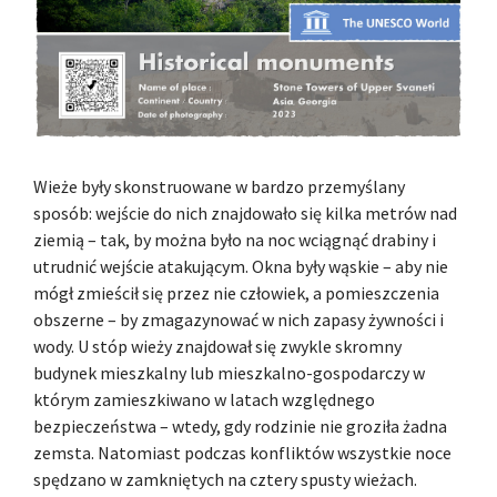
Wieże były skonstruowane w bardzo przemyślany
sposób: wejście do nich znajdowało się kilka metrów nad
ziemią – tak, by można było na noc wciągnąć drabiny i
utrudnić wejście atakującym. Okna były wąskie – aby nie
mógł zmieścił się przez nie człowiek, a pomieszczenia
obszerne – by zmagazynować w nich zapasy żywności i
wody. U stóp wieży znajdował się zwykle skromny
budynek mieszkalny lub mieszkalno-gospodarczy w
którym zamieszkiwano w latach względnego
bezpieczeństwa – wtedy, gdy rodzinie nie groziła żadna
zemsta. Natomiast podczas konfliktów wszystkie noce
spędzano w zamkniętych na cztery spusty wieżach.