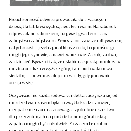
Nieuchronność odwetu prowadziła do trwających
dziesiątki lat krwawych sąsiedzkich waśni. Na rabunek
odpowiadano rabunkiem, na gwałt gwałtem – a na
zabójstwo zabójstwem.
Zemsta
nie zawsze odbywała się
natychmiast – jeżeli zginął ktoś z rodu, to pomścić go
mogli jego synowie, a nawet wnukowie. Za rok, za dwa,
za dziesięć. Bywało i tak, że osłabiona spiralą morderstw
rodzina uciekała w wyższe góry; tam budowała nową
siedzibę – i powracała dopiero wtedy, gdy ponownie
urosła w siłę.
Oczywiście nie każda rodowa vendetta zaczynała się od
morderstwa: czasem była to zwykła kradzież owiec,
nieopatrznie rzucona zniewaga czy drobne oszustwo –
dla przeczulonych na punkcie honoru górali iskrą
zapalną mogło być cokolwiek. Z czasem te drobne
nieporozumień przekształcała się w bójki, a te