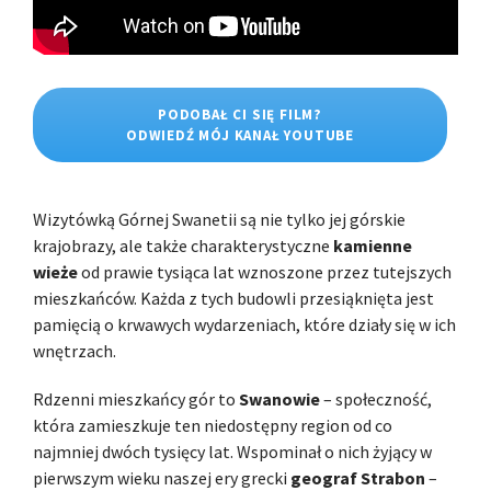
PODOBAŁ CI SIĘ FILM?
ODWIEDŹ MÓJ KANAŁ YOUTUBE
Wizytówką Górnej Swanetii są nie tylko jej górskie
krajobrazy, ale także charakterystyczne
kamienne
wieże
od prawie tysiąca lat wznoszone przez tutejszych
mieszkańców. Każda z tych budowli przesiąknięta jest
pamięcią o krwawych wydarzeniach, które działy się w ich
wnętrzach.
Rdzenni mieszkańcy gór to
Swanowie
– społeczność,
która zamieszkuje ten niedostępny region od co
najmniej dwóch tysięcy lat. Wspominał o nich żyjący w
pierwszym wieku naszej ery grecki
geograf Strabon
–