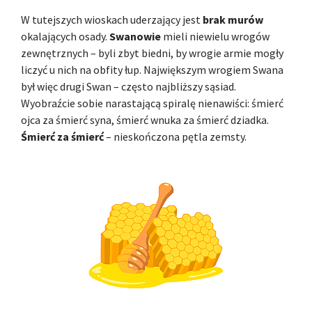
W tutejszych wioskach uderzający jest
brak murów
okalających osady.
Swanowie
mieli niewielu wrogów
zewnętrznych – byli zbyt biedni, by wrogie armie mogły
liczyć u nich na obfity łup. Największym wrogiem Swana
był więc drugi Swan – często najbliższy sąsiad.
Wyobraźcie sobie narastającą spiralę nienawiści: śmierć
ojca za śmierć syna, śmierć wnuka za śmierć dziadka.
Śmierć za śmierć
– nieskończona pętla zemsty.