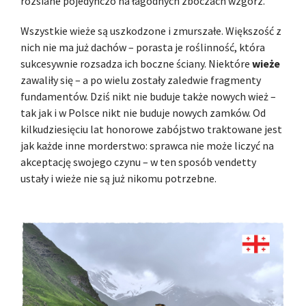
rozsiane pojedynczo na łagodnych zboczach wzgórz.
Wszystkie wieże są uszkodzone i zmurszałe. Większość z
nich nie ma już dachów – porasta je roślinność, która
sukcesywnie rozsadza ich boczne ściany. Niektóre
wieże
zawaliły się – a po wielu zostały zaledwie fragmenty
fundamentów. Dziś nikt nie buduje także nowych wież –
tak jak i w Polsce nikt nie buduje nowych zamków. Od
kilkudziesięciu lat honorowe zabójstwo traktowane jest
jak każde inne morderstwo: sprawca nie może liczyć na
akceptację swojego czynu – w ten sposób vendetty
ustały i wieże nie są już nikomu potrzebne.