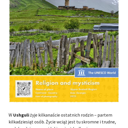
W
Ushguli
żyje kilkanaście ostatnich rodzin – partem
kilkadziesiąt osób. Życie wciąż jest tu skromne i trudne,