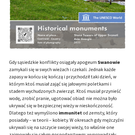
Gdy sąsiedzkie konflikty osiągały apogeum
Swanowie
zamykali się w swych wieżach i czekali. Jednak każde
zapasy w końcu się kończą i przychodził taki dzień, w
którym ktoś musiał zająć się jałowymi poletkami i
stadem wychudzonych zwierząt. Ktoś musiał przynieść
wodę, zrobić pranie, ugotować obiad: nie można było
ukrywać się w bezpiecznej wieży w nieskończoność.
Dlatego też wymyślono
immunitet
od zemsty, który
posiadały – w teorii – kobiety. W okresach gdy mężczyźni
ukrywali się na szczycie swojej wieży, to właśnie one
zajmowały się całym gospodarstwem: wyprowadzały