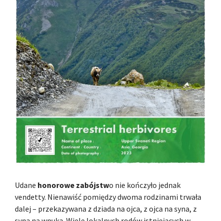
Udane
honorowe zabójstw
o nie kończyło jednak
vendetty. Nienawiść pomiędzy dwoma rodzinami trwała
dalej – przekazywana z dziada na ojca, z ojca na syna, z
syna na wnuka. Wiele lokalnych rodów istniejących w