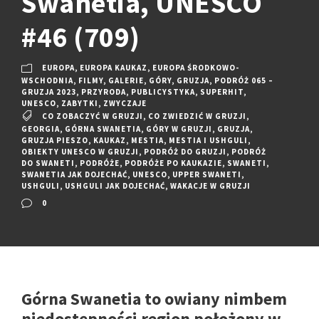
Swanetia, UNESCO
#46 (709)
EUROPA
,
EUROPA KAUKAZ
,
EUROPA ŚRODKOWO-
WSCHODNIA
,
FILMY
,
GALERIE
,
GÓRY
,
GRUZJA
,
PODRÓŻ 065 –
GRUZJA 2023
,
PRZYRODA
,
PUBLICYSTYKA
,
SUPERHIT
,
UNESCO
,
ZABYTKI
,
ZWYCZAJE
CO ZOBACZYĆ W GRUZJI
,
CO ZWIEDZIĆ W GRUZJI
,
GEORGIA
,
GÓRNA SWANETIA
,
GÓRY W GRUZJI
,
GRUZJA
,
GRUZJA PIESZO
,
KAUKAZ
,
MESTIA
,
MESTIA I USHGULI
,
OBIEKTY UNESCO W GRUZJI
,
PODRÓŻ DO GRUZJI
,
PODRÓŻ
DO SWANETI
,
PODRÓŻE
,
PODRÓŻE PO KAUKAZIE
,
SWANETI
,
SWANETIA JAK DOJECHAĆ
,
UNESCO
,
UPPER SWANETI
,
USHGULI
,
USHGULI JAK DOJECHAĆ
,
WAKACJE W GRUZJI
0
Górna Swanetia to owiany nimbem
niedostępności region położony w