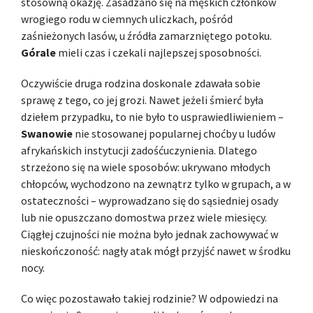
stosowną okazję. Zasadzano się na męskich członków
wrogiego rodu w ciemnych uliczkach, pośród
zaśnieżonych lasów, u źródła zamarzniętego potoku.
Górale
mieli czas i czekali najlepszej sposobności.
Oczywiście druga rodzina doskonale zdawała sobie
sprawę z tego, co jej grozi. Nawet jeżeli śmierć była
dziełem przypadku, to nie było to usprawiedliwieniem –
Swanowie
nie stosowanej popularnej choćby u ludów
afrykańskich instytucji zadośćuczynienia. Dlatego
strzeżono się na wiele sposobów: ukrywano młodych
chłopców, wychodzono na zewnątrz tylko w grupach, a w
ostateczności – wyprowadzano się do sąsiedniej osady
lub nie opuszczano domostwa przez wiele miesięcy.
Ciągłej czujności nie można było jednak zachowywać w
nieskończoność: nagły atak mógł przyjść nawet w środku
nocy.
Co więc pozostawało takiej rodzinie? W odpowiedzi na