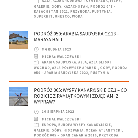
AZJA
,
AZJA ŚRODKOWA I CENTRALNA
,
FILMY
,
GALERIE
,
GÓRY
,
KAZACHSTAN
,
PODRÓŻ 048 –
KAZACHSTAN 2021
,
PRZYRODA
,
PUSTYNIA
,
SUPERHIT
,
UNESCO
,
WODA
PODRÓŻ 050: ARABIA SAUDYJSKA CZ.13 –
MARAYA HALL
8 GRUDNIA 2023
MICHAŁ WALCZEWSKI
ARABIA SAUDYJSKA
,
AZJA
,
AZJA BLISKI
WSCHÓD
,
AZJA PÓŁWYSEP ARABSKI
,
GÓRY
,
PODRÓŻ
050 – ARABIA SAUDYJSKA 2022
,
PUSTYNIA
PODRÓŻ 005: WYSPY KANARYJSKIE CZ.1 – CO
ROBICIE Z PAMIĄTKOWYMI ZDJĘCIAMI Z
WYPRAW?
10 SIERPNIA 2022
MICHAŁ WALCZEWSKI
EUROPA
,
EUROPA WYSPY KANARYJSKIE
,
GALERIE
,
GÓRY
,
HISZPANIA
,
OCEAN ATLANTYCKI
,
PODRÓŻ 005 – GRAN CANARIA 2016
,
PRZYRODA
,