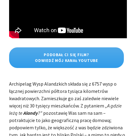
PODOBAŁ CI SIĘ FILM?
ODWIEDŹ MÓJ KANAŁ YOUTUBE
Archipelag Wysp Alandzkich składa się z 6757 wysp o
łącznej powierzchni półtora tysiąca kilometrów
kwadratowych. Zamieszkuje go zaś zaledwie niewiele
więcej niż 30 tysięcy mieszkańców. Z pytaniem
„A gdzie
leżą te
Alandy
?”
pozostawię Was sam na sam –
potraktujcie to jako geograficzną pracę domową;
podpowiem tylko, że większość z was będzie zdziwiona
tym, jak bardzo jest to blisko Polski – a mimo to nigdy o