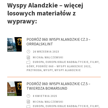
Wyspy Alandzkie – więcej
losowych materiałów z
wyprawy:
PODRÓŻ 060: WYSPY ALANDZKIE CZ.3 –
ORRDALSKLINT
26 WRZEŚNIA 2023
MICHAŁ WALCZEWSKI
EUROPA
,
EUROPA KRAJE NADBAŁTYCKIE
,
FILMY
,
GÓRY
,
PODRÓŻ 060 – WYSPY ALANDZKIE 2022
,
PRZYRODA
,
WYSPY
,
WYSPY ALANDZKIE
PODRÓŻ 060: WYSPY ALANDZKIE CZ.5 –
TWIERDZA BOMARSUND
8 KWIETNIA 2025
MICHAŁ WALCZEWSKI
EUROPA
,
EUROPA KRAJE NADBAŁTYCKIE
,
FILMY
,