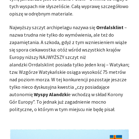
tych wyspach nie słyszeliście. Całą wyprawę szczegółowo
opiszę w odrębnym materiale.
Najwyższy szczyt archipelagu nazywa się
Orrdalsklint
–
nazwa trudna nie tylko do wymówienia, ale też do
zapamiętania. A szkoda, gdyż z tym wzniesieniem wiąże
się spora ciekawostka: otóż wśród wszystkich krajów
Europy niższy NAJWYŻSZY szczyt niż
alandzki Orrdalsklint posiada tylko jeden kraj – Watykan;
tzw. Wzgórze Watykańskie osiąga wysokość 75 metrów
nad poziom morza. W tej konkurencji pozostaje jeszcze
tylko nieco dyskusyjna kwestia „czy posiadające
autonomię
Wyspy Alandzki
e wchodzą w skład Korony
Gór Europy”. To jednak już zagadnienie mocno
polityczne, o którym w tym miejscu nie będę pisał.