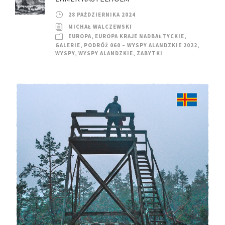
28 PAŹDZIERNIKA 2024
MICHAŁ WALCZEWSKI
EUROPA
,
EUROPA KRAJE NADBAŁTYCKIE
,
GALERIE
,
PODRÓŻ 060 – WYSPY ALANDZKIE 2022
,
WYSPY
,
WYSPY ALANDZKIE
,
ZABYTKI