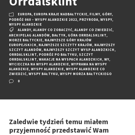
Orrdalsklint
EUROPA
,
EUROPA KRAJE NADBAŁTYCKIE
,
FILMY
,
GÓRY
,
PODRÓŻ 060 – WYSPY ALANDZKIE 2022
,
PRZYRODA
,
WYSPY
,
WYSPY ALANDZKIE
ALANDY
,
ALANDY CO ZOBACZYĆ
,
ALANDY CO ZWIEDZIĆ
,
ARCHIPELAG ALANDÓW
,
BAŁTYK
,
GÓRA ORRDALSKLINT
,
MORZE BAŁTYCKIE
,
NAJWYŻSZE GÓRY KRAJÓW
EUROPEJSKICH
,
NAJWYŻSZE SZCZYTY KRAJÓW
,
NAJWYŻSZY
SZCZYT ALANDÓW
,
NAJWYŻSZY SZCZYT WYSP ALANDZKICH
,
ORRDALSKLINT
,
PODRÓŻ PO BAŁTYKU
,
SZCZYT
ORRDALSKLINT
,
WAKACJE NA WYSPACH ALANDZKICH
,
WY
,
WYCIECZKA NA WYSPY ALANDZKIE
,
WYPRAWA NA WYSPY
ALANDZKIE
,
WYSPY ALANDZKIE
,
WYSPY ALANDZKIE CO
ZWIEDZIĆ
,
WYSPY BAŁTYKU
,
WYSPY MORZA BAŁTYCKIEGO
0
Zaledwie tydzień temu miałem
przyjemność przedstawić Wam