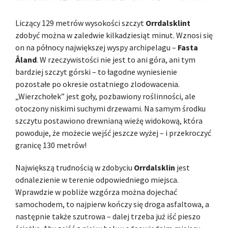
Liczący 129 metrów wysokości szczyt
Orrdalsklint
zdobyć można w zaledwie kilkadziesiąt minut. Wznosi się
on na północy największej wyspy archipelagu –
Fasta
Åland
. W rzeczywistości nie jest to ani góra, ani tym
bardziej szczyt górski – to łagodne wyniesienie
pozostałe po okresie ostatniego zlodowacenia.
„Wierzchołek” jest goły, pozbawiony roślinności, ale
otoczony niskimi suchymi drzewami. Na samym środku
szczytu postawiono drewnianą wieżę widokową, która
powoduje, że możecie wejść jeszcze wyżej – i przekroczyć
granicę 130 metrów!
Największą trudnością w zdobyciu
Orrdalsklin
jest
odnalezienie w terenie odpowiedniego miejsca.
Wprawdzie w pobliże wzgórza można dojechać
samochodem, to najpierw kończy się droga asfaltowa, a
następnie także szutrowa – dalej trzeba już iść pieszo