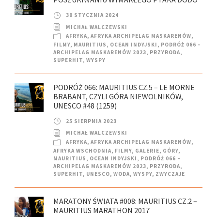
30 STYCZNIA 2024
MICHAŁ WALCZEWSKI
AFRYKA
,
AFRYKA ARCHIPELAG MASKARENÓW
,
FILMY
,
MAURITIUS
,
OCEAN INDYJSKI
,
PODRÓŻ 066 –
ARCHIPELAG MASKARENÓW 2023
,
PRZYRODA
,
SUPERHIT
,
WYSPY
PODRÓŻ 066: MAURITIUS CZ.5 – LE MORNE
BRABANT, CZYLI GÓRA NIEWOLNIKÓW,
UNESCO #48 (1259)
25 SIERPNIA 2023
MICHAŁ WALCZEWSKI
AFRYKA
,
AFRYKA ARCHIPELAG MASKARENÓW
,
AFRYKA WSCHODNIA
,
FILMY
,
GALERIE
,
GÓRY
,
MAURITIUS
,
OCEAN INDYJSKI
,
PODRÓŻ 066 –
ARCHIPELAG MASKARENÓW 2023
,
PRZYRODA
,
SUPERHIT
,
UNESCO
,
WODA
,
WYSPY
,
ZWYCZAJE
MARATONY ŚWIATA #008: MAURITIUS CZ.2 –
MAURITIUS MARATHON 2017