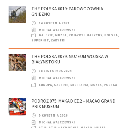
THE POLSKA #019: PAROWOZOWNIA
GNIEZNO
14 KWIETNIA 2021
MICHAŁ WALCZEWSKI
GALERIE
,
MUZEA
,
POJAZDY I MASZYNY
,
POLSKA
,
SUPERHIT
,
ZABYTKI
THE POLSKA #079: MUZEUM WOJSKA W
BIAŁYMSTOKU
18 LISTOPADA 2024
MICHAŁ WALCZEWSKI
EUROPA
,
GALERIE
,
MILITARIA
,
MUZEA
,
POLSKA
PODRÓŻ 075: MAKAO CZ.2 – MACAO GRAND
PRIX MUSEUM
5 KWIETNIA 2026
MICHAŁ WALCZEWSKI
AZJA
,
AZJA WSCHODNIA
,
MAKAO
,
MUZEA
,