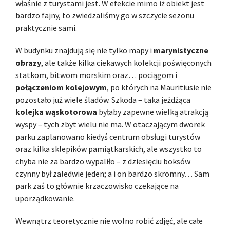
właśnie z turystami jest. W efekcie mimo iż obiekt jest
bardzo fajny, to zwiedzaliśmy go w szczycie sezonu
praktycznie sami.
W budynku znajdują się nie tylko mapy i
marynistyczne
obrazy
, ale także kilka ciekawych kolekcji poświęconych
statkom, bitwom morskim oraz… pociągom i
połączeniom kolejowym
, po których na Mauritiusie nie
pozostało już wiele śladów. Szkoda – taka jeżdżąca
kolejka wąskotorowa
byłaby zapewne wielką atrakcją
wyspy – tych zbyt wielu nie ma. W otaczającym dworek
parku zaplanowano kiedyś centrum obsługi turystów
oraz kilka sklepików pamiątkarskich, ale wszystko to
chyba nie za bardzo wypaliło – z dziesięciu boksów
czynny był zaledwie jeden; a i on bardzo skromny… Sam
park zaś to głównie krzaczowisko czekające na
uporządkowanie.
Wewnątrz teoretycznie nie wolno robić zdjęć, ale całe