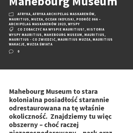
Mahebourg Museum
AFRYKA
,
AFRYKA ARCHIPELAG MASKARENÓW
,
MAURITIUS
,
MUZEA
,
OCEAN INDYJSKI
,
PODRÓŻ 066 –
ARCHIPELAG MASKARENÓW 2023
,
WYSPY
CO ZOBACZYĆ NA WYSPIE MAURITIUS?
,
HISTORIA
WYSPY MAURITIUS
,
MAHEBOURG MUSEUM
,
MAURITIUS
,
MAURITIUS - CO ZWIEDZIĆ
,
MAURITIUS MUZEA
,
MAURITIUS
WAKACJE
,
MUZEA ŚWIATA
0
Mahebourg Museum to stara
kolonialna posiadłość starannie
odrestaurowana na tę właśnie
okoliczność. Znajdziemy tu więc
obszerny – choć raczej
niezagospodarowany – park oraz