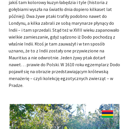
jakiś tam kolorowy kuzyn łabędzia i tyle (historia z
gołębiami wyszła na światło dnia dopiero kilkaset lat
później). Dwa żywe ptaki trafiły podobno nawet do
Londynu, a kilka zabrali ze sobą marynarze płynący do
Indii – i tam sprzedali. Stąd też w XVIII wieku zapanowało
wielkie zamieszanie, gdyż sądzono iż Dodo pochodzą z
właśnie Indii. Ktoś je tam zauważył i w ten sposób
uznano, że to z Indii zostały one przywiezione na
Mauritius a nie odwrotnie. Jeden żywy ptak dotarł
nawet… prawie do Polski. W 1610 roku egzemplarz Dodo
pojawił się na obrazie przedstawiającym królewską
menażerię – czyli kolekcję egzotycznych zwierząt – w
Pradze.