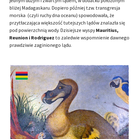
jednym dużym i zwartym lądem, w dodatku położonym
bliżej Madagaskaru. Dopiero później tzw. transgresja
morska (czyli ruchy dna oceanu) spowodowała, że
przytłaczająca większość tutejszych lądów znalazła się
pod powierzchnią wody. Dzisiejsze wyspy
Mauritius,
Reunion i Rodriguez
to zaledwie wspomnienie dawnego
prawdziwie zaginionego lądu.