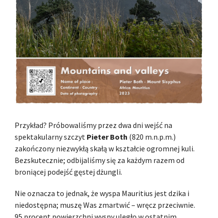
Przykład? Próbowaliśmy przez dwa dni wejść na
spektakularny szczyt
Pieter Both
(820 m.n.p.m.)
zakończony niezwykłą skałą w kształcie ogromnej kuli.
Bezskutecznie; odbijaliśmy się za każdym razem od
broniącej podejść gęstej dżungli.
Nie oznacza to jednak, że wyspa Mauritius jest dzika i
niedostępna; muszę Was zmartwić – wręcz przeciwnie.
95 procent powierzchni wyspy uległo w ostatnim