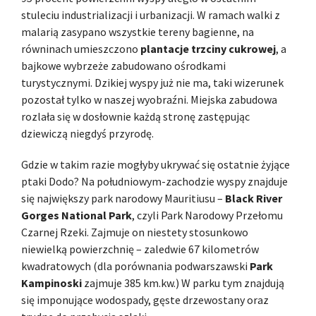
stuleciu industrializacji i urbanizacji. W ramach walki z
malarią zasypano wszystkie tereny bagienne, na
równinach umieszczono
plantacje trzciny cukrowej
, a
bajkowe wybrzeże zabudowano ośrodkami
turystycznymi. Dzikiej wyspy już nie ma, taki wizerunek
pozostał tylko w naszej wyobraźni. Miejska zabudowa
rozlała się w dosłownie każdą stronę zastępując
dziewiczą niegdyś przyrodę.
Gdzie w takim razie mogłyby ukrywać się ostatnie żyjące
ptaki Dodo? Na południowym-zachodzie wyspy znajduje
się największy park narodowy Mauritiusu –
Black River
Gorges National Park
, czyli Park Narodowy Przełomu
Czarnej Rzeki. Zajmuje on niestety stosunkowo
niewielką powierzchnię – zaledwie 67 kilometrów
kwadratowych (dla porównania podwarszawski
Park
Kampinoski
zajmuje 385 km.kw.) W parku tym znajdują
się imponujące wodospady, gęste drzewostany oraz