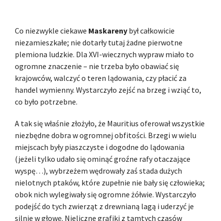
Co niezwykle ciekawe
Maskareny
był całkowicie
niezamieszkałe; nie dotarły tutaj żadne pierwotne
plemiona ludzkie. Dla XVI-wiecznych wypraw miało to
ogromne znaczenie – nie trzeba było obawiać się
krajowców, walczyć o teren lądowania, czy płacić za
handel wymienny. Wystarczyło zejść na brzeg i wziąć to,
co było potrzebne.
A tak się właśnie złożyło, że Mauritius oferował wszystkie
niezbędne dobra w ogromnej obfitości. Brzegi w wielu
miejscach były piaszczyste i dogodne do lądowania
(jeżeli tylko udało się ominąć groźne rafy otaczające
wyspę…), wybrzeżem wędrowały zaś stada dużych
nielotnych ptaków, które zupełnie nie bały się człowieka;
obok nich wylegiwały się ogromne żółwie. Wystarczyło
podejść do tych zwierząt z drewnianą lagą i uderzyć je
silnie w głowę. Nieliczne grafiki z tamtych czasów