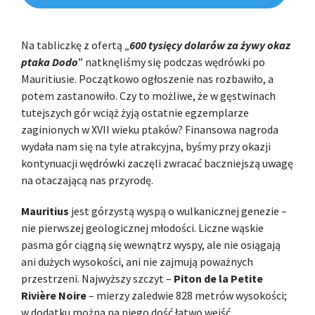
Na tabliczkę z ofertą „
600 tysięcy dolarów za żywy okaz
ptaka Dodo
” natknęliśmy się podczas wędrówki po
Mauritiusie. Początkowo ogłoszenie nas rozbawiło, a
potem zastanowiło. Czy to możliwe, że w gęstwinach
tutejszych gór wciąż żyją ostatnie egzemplarze
zaginionych w XVII wieku ptaków? Finansowa nagroda
wydała nam się na tyle atrakcyjna, byśmy przy okazji
kontynuacji wędrówki zaczęli zwracać baczniejszą uwagę
na otaczającą nas przyrodę.
Mauritius
jest górzystą wyspą o wulkanicznej genezie –
nie pierwszej geologicznej młodości. Liczne wąskie
pasma gór ciągną się wewnątrz wyspy, ale nie osiągają
ani dużych wysokości, ani nie zajmują poważnych
przestrzeni. Najwyższy szczyt –
Piton de la Petite
Rivière Noire
– mierzy zaledwie 828 metrów wysokości;
w dodatku można na niego dość łatwo wejść