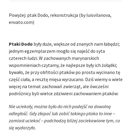
Powyżej: ptak Dodo, rekonstrukcja (by luisvilanova,
envato.com)
Ptaki Dodo
były duże, większe od znanych nam łabędzi;
jednym egzemplarzem mogło się najeść do syta
czterech ludzi. W zachowanych marynarskich
wspomnieniach czytamy, że najlepsze były ich żołądki;
bywało, że przy obfitości ptaków po prostu wycinano tę
część ciała, a resztę mięsa wyrzucano. Dziś wiemy o wiele
więcej na temat zachowań zwierząt, ale ówcześni
podróżnicy byli wielce zdziwieni zachowaniem ptaków:
Nie uciekały, można było do nich podejść na dowolną
odległość. Gdy złapać lub zabić takiego ptaka to inne –
zamiast uciekać – podchodzą bliżej zaciekawione tym, co
się wydarzyło.