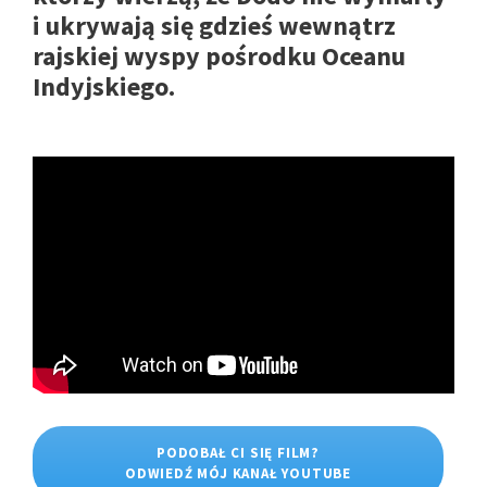
i ukrywają się gdzieś wewnątrz
rajskiej wyspy pośrodku Oceanu
Indyjskiego.
PODOBAŁ CI SIĘ FILM?
ODWIEDŹ MÓJ KANAŁ YOUTUBE