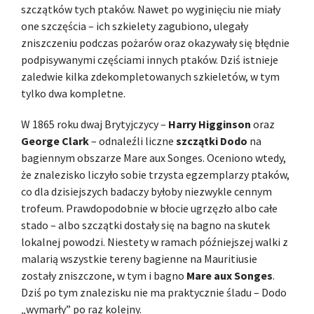
szczątków tych ptaków. Nawet po wyginięciu nie miały
one szczęścia – ich szkielety zagubiono, ulegały
zniszczeniu podczas pożarów oraz okazywały się błędnie
podpisywanymi częściami innych ptaków. Dziś istnieje
zaledwie kilka zdekompletowanych szkieletów, w tym
tylko dwa kompletne.
W 1865 roku dwaj Brytyjczycy –
Harry Higginson
oraz
George Clark
– odnaleźli liczne
szczątki Dodo
na
bagiennym obszarze Mare aux Songes. Oceniono wtedy,
że znalezisko liczyło sobie trzysta egzemplarzy ptaków,
co dla dzisiejszych badaczy byłoby niezwykle cennym
trofeum. Prawdopodobnie w błocie ugrzęzło albo całe
stado – albo szczątki dostały się na bagno na skutek
lokalnej powodzi. Niestety w ramach późniejszej walki z
malarią wszystkie tereny bagienne na Mauritiusie
zostały zniszczone, w tym i bagno
Mare aux Songes
.
Dziś po tym znalezisku nie ma praktycznie śladu – Dodo
„wymarły” po raz kolejny.