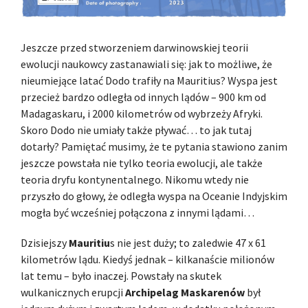
Jeszcze przed stworzeniem darwinowskiej teorii
ewolucji naukowcy zastanawiali się: jak to możliwe, że
nieumiejące latać Dodo trafiły na Mauritius? Wyspa jest
przecież bardzo odległa od innych lądów – 900 km od
Madagaskaru, i 2000 kilometrów od wybrzeży Afryki.
Skoro Dodo nie umiały także pływać… to jak tutaj
dotarły? Pamiętać musimy, że te pytania stawiono zanim
jeszcze powstała nie tylko teoria ewolucji, ale także
teoria dryfu kontynentalnego. Nikomu wtedy nie
przyszło do głowy, że odległa wyspa na Oceanie Indyjskim
mogła być wcześniej połączona z innymi lądami…
Dzisiejszy
Mauritiu
s nie jest duży; to zaledwie 47 x 61
kilometrów lądu. Kiedyś jednak – kilkanaście milionów
lat temu – było inaczej. Powstały na skutek
wulkanicznych erupcji
Archipelag Maskarenów
był