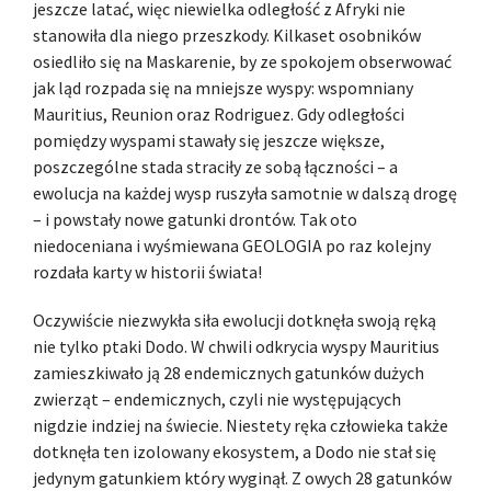
jeszcze latać, więc niewielka odległość z Afryki nie
stanowiła dla niego przeszkody. Kilkaset osobników
osiedliło się na Maskarenie, by ze spokojem obserwować
jak ląd rozpada się na mniejsze wyspy: wspomniany
Mauritius, Reunion oraz Rodriguez. Gdy odległości
pomiędzy wyspami stawały się jeszcze większe,
poszczególne stada straciły ze sobą łączności – a
ewolucja na każdej wysp ruszyła samotnie w dalszą drogę
– i powstały nowe gatunki drontów. Tak oto
niedoceniana i wyśmiewana GEOLOGIA po raz kolejny
rozdała karty w historii świata!
Oczywiście niezwykła siła ewolucji dotknęła swoją ręką
nie tylko ptaki Dodo. W chwili odkrycia wyspy Mauritius
zamieszkiwało ją 28 endemicznych gatunków dużych
zwierząt – endemicznych, czyli nie występujących
nigdzie indziej na świecie. Niestety ręka człowieka także
dotknęła ten izolowany ekosystem, a Dodo nie stał się
jedynym gatunkiem który wyginął. Z owych 28 gatunków