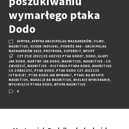
poszukiwaniu
wymarłego ptaka
Dodo
AFRYKA
,
AFRYKA ARCHIPELAG MASKARENÓW
,
FILMY
,
MAURITIUS
,
OCEAN INDYJSKI
,
PODRÓŻ 066 – ARCHIPELAG
MASKARENÓW 2023
,
PRZYRODA
,
SUPERHIT
,
WYSPY
CZY ŻYJE JESZCZE GDZIEŚ PTAK DODO?
,
DODO
,
GŁUPI
JAK DODO
,
MARTWY JAK DODO
,
MAURITIUS
,
MAURITIUS - CO
ZWIEDZIĆ
,
MAURITIUS - HISTORIA PTAKA DODO
,
MAURITIUS
CO ZOBACZYĆ
,
PTAK DODO
,
PTAK DODO CZY JESZCZE
ISTNIEJE?
,
PTAK DODO JAK WYMARŁ?
,
PTAKI NA WYSPIE
MAURITIUS
,
WAKACJE NA MAURITIUS
,
WIELKIE WYMIERANIE
,
WYGINIĘCIE PTAKA DODO
,
WYSPA MAURITIUS
0