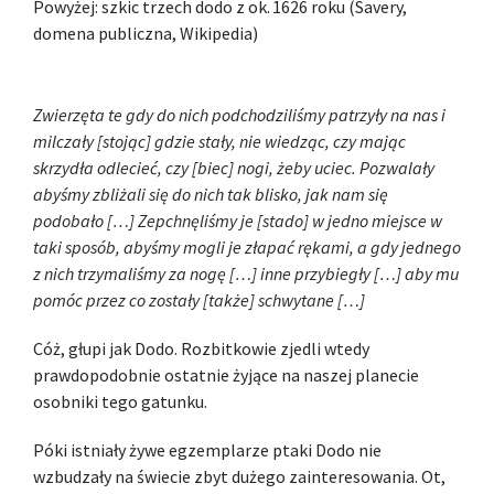
Powyżej:
szkic trzech dodo z
ok.
1626 roku (Savery,
domena publiczna, Wikipedia)
Zwierzęta te gdy do nich podchodziliśmy patrzyły na nas i
milczały [stojąc] gdzie stały, nie wiedząc, czy mając
skrzydła odlecieć, czy [biec] nogi, żeby uciec. Pozwalały
abyśmy zbliżali się do nich tak blisko, jak nam się
podobało […] Zepchnęliśmy je [stado] w jedno miejsce w
taki sposób, abyśmy mogli je złapać rękami, a gdy jednego
z nich trzymaliśmy za nogę […] inne przybiegły […] aby mu
pomóc przez co zostały [także] schwytane […]
Cóż, głupi jak Dodo. Rozbitkowie zjedli wtedy
prawdopodobnie ostatnie żyjące na naszej planecie
osobniki tego gatunku.
Póki istniały żywe egzemplarze ptaki Dodo nie
wzbudzały na świecie zbyt dużego zainteresowania. Ot,