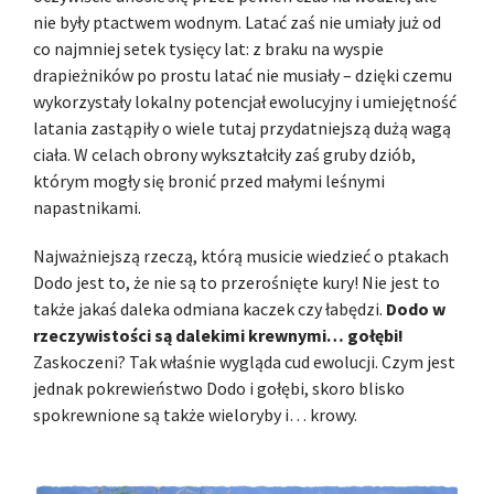
nie były ptactwem wodnym. Latać zaś nie umiały już od
co najmniej setek tysięcy lat: z braku na wyspie
drapieżników po prostu latać nie musiały – dzięki czemu
wykorzystały lokalny potencjał ewolucyjny i umiejętność
latania zastąpiły o wiele tutaj przydatniejszą dużą wagą
ciała. W celach obrony wykształciły zaś gruby dziób,
którym mogły się bronić przed małymi leśnymi
napastnikami.
Najważniejszą rzeczą, którą musicie wiedzieć o ptakach
Dodo jest to, że nie są to przerośnięte kury! Nie jest to
także jakaś daleka odmiana kaczek czy łabędzi.
Dodo w
rzeczywistości są dalekimi krewnymi… gołębi!
Zaskoczeni? Tak właśnie wygląda cud ewolucji. Czym jest
jednak pokrewieństwo Dodo i gołębi, skoro blisko
spokrewnione są także wieloryby i… krowy.