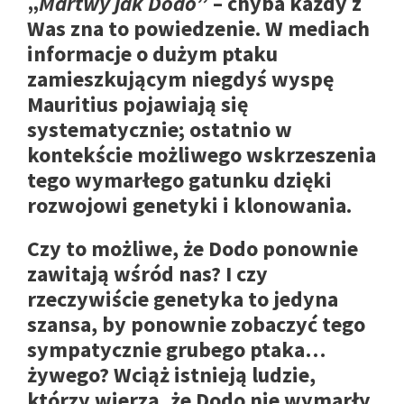
„
Martwy jak Dodo
” – chyba każdy z
Was zna to powiedzenie. W mediach
informacje o dużym ptaku
zamieszkującym niegdyś wyspę
Mauritius pojawiają się
systematycznie; ostatnio w
kontekście możliwego wskrzeszenia
tego wymarłego gatunku dzięki
rozwojowi genetyki i klonowania.
Czy to możliwe, że Dodo ponownie
zawitają wśród nas? I czy
rzeczywiście genetyka to jedyna
szansa, by ponownie zobaczyć tego
sympatycznie grubego ptaka…
żywego? Wciąż istnieją ludzie,
którzy wierzą, że Dodo nie wymarły