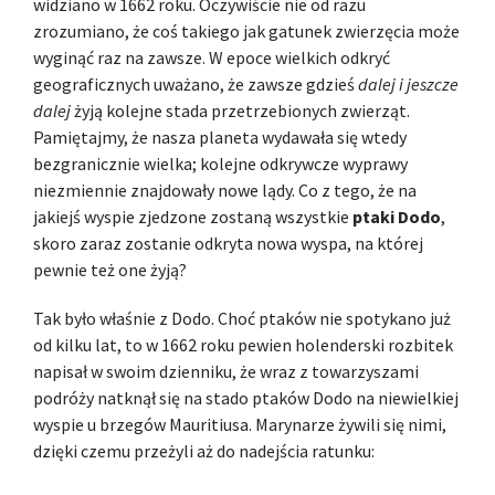
widziano w 1662 roku. Oczywiście nie od razu
zrozumiano, że coś takiego jak gatunek zwierzęcia może
wyginąć raz na zawsze. W epoce wielkich odkryć
geograficznych uważano, że zawsze gdzieś
dalej i jeszcze
dalej
żyją kolejne stada przetrzebionych zwierząt.
Pamiętajmy, że nasza planeta wydawała się wtedy
bezgranicznie wielka; kolejne odkrywcze wyprawy
niezmiennie znajdowały nowe lądy. Co z tego, że na
jakiejś wyspie zjedzone zostaną wszystkie
ptaki Dodo
,
skoro zaraz zostanie odkryta nowa wyspa, na której
pewnie też one żyją?
Tak było właśnie z Dodo. Choć ptaków nie spotykano już
od kilku lat, to w 1662 roku pewien holenderski rozbitek
napisał w swoim dzienniku, że wraz z towarzyszami
podróży natknął się na stado ptaków Dodo na niewielkiej
wyspie u brzegów Mauritiusa. Marynarze żywili się nimi,
dzięki czemu przeżyli aż do nadejścia ratunku: