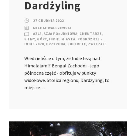
Dardżyling
27 GRUDNIA 2022
MICHAŁ WALCZEWSKI
AZJA
,
AZJA POŁUDNIOWA
,
CMENTARZE
,
FILMY
,
GÓRY
,
INDIE
,
MIASTA
,
PODRÓŻ 039 –
INDIE 2020
,
PRZYRODA
,
SUPERHIT
,
ZWYCZAJE
Wiedzieliście o tym, że Indie leżą nad
Himalajami? Bengal Zachodni - jego
północna część - obfituje w punkty
widokowe. Stolica regionu, Dardżyling, to
miejsce…