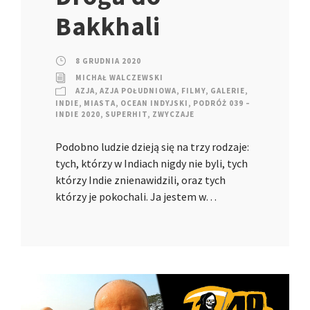
Bakkhali
8 GRUDNIA 2020
MICHAŁ WALCZEWSKI
AZJA
,
AZJA POŁUDNIOWA
,
FILMY
,
GALERIE
,
INDIE
,
MIASTA
,
OCEAN INDYJSKI
,
PODRÓŻ 039 –
INDIE 2020
,
SUPERHIT
,
ZWYCZAJE
Podobno ludzie dzieją się na trzy rodzaje:
tych, którzy w Indiach nigdy nie byli, tych
którzy Indie znienawidzili, oraz tych
którzy je pokochali. Ja jestem w…