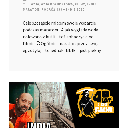
AZJA
,
AZJA POŁUDNIOWA
,
FILMY
,
INDIE
,
MARATON
,
PODRÓŻ 039 – INDIE 2020
Całe szczęście miałem swoje wsparcie
podczas maratonu. A jak wygląda woda
nalewana z butli – też zobaczycie na
filmie 🙂 Ogólnie: maraton przez swoją
egzotykę – to jednak INDIE – jest piękny.