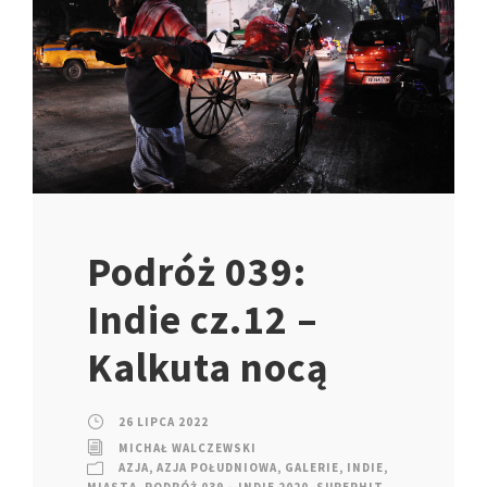
Podróż 039:
Indie cz.12 –
Kalkuta nocą
26 LIPCA 2022
MICHAŁ WALCZEWSKI
AZJA
,
AZJA POŁUDNIOWA
,
GALERIE
,
INDIE
,