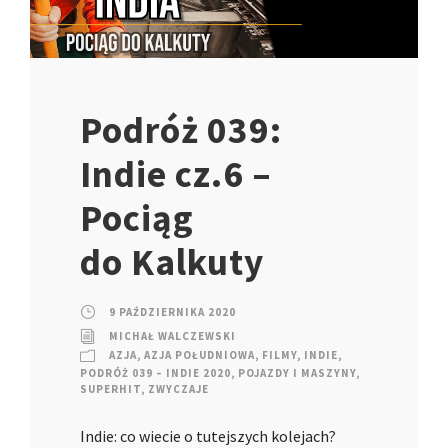
Podróż 039:
Indie cz.6 –
Pociąg
do Kalkuty
9 PAŹDZIERNIKA 2020
MICHAŁ WALCZEWSKI
AZJA
,
AZJA POŁUDNIOWA
,
FILMY
,
INDIE
,
PODRÓŻ 039 – INDIE 2020
,
POJAZDY I MASZYNY
,
SUPERHIT
,
ZWYCZAJE
Indie: co wiecie o tutejszych kolejach?