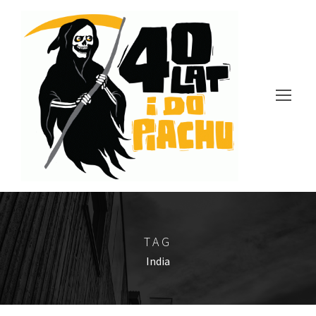
TAG
India