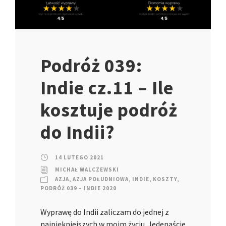
Podróż 039:
Indie cz.11 – Ile
kosztuje podróż
do Indii?
14 LUTEGO 2021
MICHAŁ WALCZEWSKI
AZJA
,
AZJA POŁUDNIOWA
,
INDIE
,
KOSZTY
,
PODRÓŻ 039 – INDIE 2020
Wyprawę do Indii zaliczam do jednej z
najpiękniejszych w moim życiu. Jedenaście