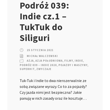
Podróż 039:
Indie cz.1 –
TukTuk do
Siliguri
25 STYCZNIA 2021
MICHAŁ WALCZEWSKI
AZJA
,
AZJA POŁUDNIOWA
,
FILMY
,
INDIE
,
PODRÓŻ 039 – INDIE 2020
,
POJAZDY I MASZYNY
,
SUPERHIT
,
ZWYCZAJE
Tuk-Tuk i Indie to dwa nierozerwalnie ze
sobą związane wyrazy. Co to za pojazdy?
Czy jazda nimi jest bezpieczna? Jakie
panują w nich zasady oraz ile kosztuje…