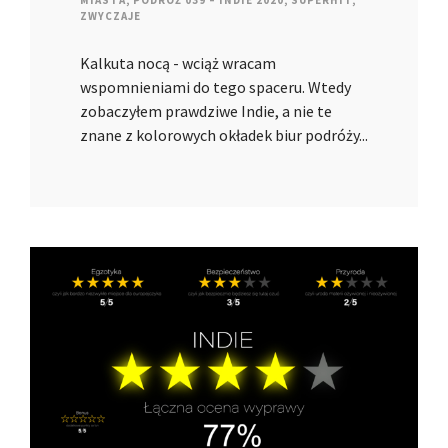
MIASTA
,
PODRÓŻ 039 – INDIE 2020
,
SUPERHIT
,
ZWYCZAJE
Kalkuta nocą - wciąż wracam
wspomnieniami do tego spaceru. Wtedy
zobaczyłem prawdziwe Indie, a nie te
znane z kolorowych okładek biur podróży...