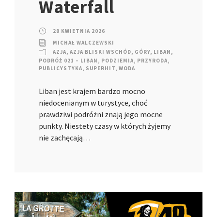
Waterfall
20 KWIETNIA 2026
MICHAŁ WALCZEWSKI
AZJA
,
AZJA BLISKI WSCHÓD
,
GÓRY
,
LIBAN
,
PODRÓŻ 021 – LIBAN
,
PODZIEMIA
,
PRZYRODA
,
PUBLICYSTYKA
,
SUPERHIT
,
WODA
Liban jest krajem bardzo mocno
niedocenianym w turystyce, choć
prawdziwi podróżni znają jego mocne
punkty. Niestety czasy w których żyjemy
nie zachęcają…