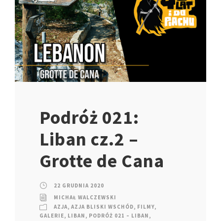
Podróż 021:
Liban cz.2 –
Grotte de Cana
22 GRUDNIA 2020
MICHAŁ WALCZEWSKI
AZJA
,
AZJA BLISKI WSCHÓD
,
FILMY
,
GALERIE
,
LIBAN
,
PODRÓŻ 021 – LIBAN
,