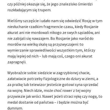
czy później okazuje się, że jego znalezisko śmierdzi
rozkładającym się trupem.
Mieliśmy szczęście i udało nam się odwiedzić Rosję w tym
niesłuchanie rzadkim fragmencie czasu, kiedy Rosjanie
akurat ani nie mordowali nikogo ze swych sąsiadów, ani
nie zabijali się nawzajem. Bo Rosjanie jako naród do
mordów na wielką skalę są przyzwyczajeni: to
wymierzanie sprawiedliwości wszystkim tym, którzy
mają lepiej od nich – lub mają coś, czego oni akurat
zapragnęli.
Wyobraźcie sobie: siedzicie w zagrzybionej chacie,
załatwiacie potrzeby fizjologiczne do dziury w ziemi, a
za pralkę lub telewizor jesteście gotowi syna sprzedać
na wojnę. Niech idzie, może choć rower z tej wojny
przywiezie jak wróci. Nawet jeżeli straci rękę czy nogę, to
medal dostanie od państwa – i będzie można być
dumnym.