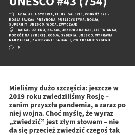
UNESCO #43 (754)
AZJA
,
AZJA SYBERIA
,
FILMY
,
GALERIE
,
PODRÓŻ 028 –
ROSJA BAJKAŁ
,
PRZYRODA
,
PUBLICYSTYKA
,
ROSJA
,
SUPERHIT
,
UNESCO
,
WODA
,
ZWYCZAJE
BAIKAL OZIERO
,
BAJKAL
,
JEZIORO BAIKAŁ
,
LISTWIANKA
,
PODRÓŻ NA SYBERIĘ
,
ROSJA
,
SYBERIA
,
UNESCO
,
WYPRAWA
NAD BAJKAŁ
,
ZWIEDZANIE BAJKAŁU
,
ZWIEDZANIE SYBERII
0
Mieliśmy dużo szczęścia: jeszcze w
2019 roku zwiedziliśmy Rosję –
zanim przyszła pandemia, a zaraz po
niej wojna. Choć myślę, że wyraz
„zwiedzić” jest złym słowem – nie
da się przecież zwiedzić czegoś tak