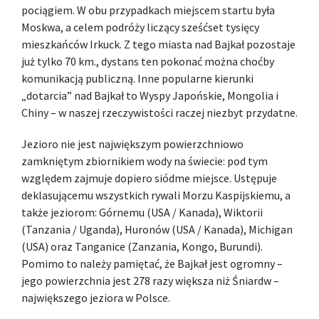
pociągiem. W obu przypadkach miejscem startu była
Moskwa, a celem podróży liczący sześćset tysięcy
mieszkańców Irkuck. Z tego miasta nad Bajkał pozostaje
już tylko 70 km., dystans ten pokonać można choćby
komunikacją publiczną. Inne popularne kierunki
„dotarcia” nad Bajkał to Wyspy Japońskie, Mongolia i
Chiny – w naszej rzeczywistości raczej niezbyt przydatne.
Jezioro nie jest największym powierzchniowo
zamkniętym zbiornikiem wody na świecie: pod tym
względem zajmuje dopiero siódme miejsce. Ustępuje
deklasującemu wszystkich rywali Morzu Kaspijskiemu, a
także jeziorom: Górnemu (USA / Kanada), Wiktorii
(Tanzania / Uganda), Huronów (USA / Kanada), Michigan
(USA) oraz Tanganice (Zanzania, Kongo, Burundi).
Pomimo to należy pamiętać, że Bajkał jest ogromny –
jego powierzchnia jest 278 razy większa niż Śniardw –
największego jeziora w Polsce.