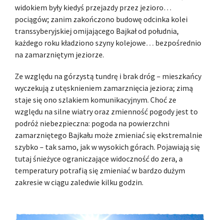
widokiem były kiedyś przejazdy przez jezioro…
pociągów; zanim zakończono budowę odcinka kolei
transsyberyjskiej omijającego Bajkał od południa,
każdego roku kładziono szyny kolejowe… bezpośrednio
na zamarzniętym jeziorze.
Ze względu na górzystą tundrę i brak dróg – mieszkańcy
wyczekują z utęsknieniem zamarznięcia jeziora; zimą
staje się ono szlakiem komunikacyjnym. Choć ze
względu na silne wiatry oraz zmienność pogody jest to
podróż niebezpieczna: pogoda na powierzchni
zamarzniętego Bajkału może zmieniać się ekstremalnie
szybko – tak samo, jak w wysokich górach. Pojawiają się
tutaj śnieżyce ograniczające widoczność do zera, a
temperatury potrafią się zmieniać w bardzo dużym
zakresie w ciągu zaledwie kilku godzin.