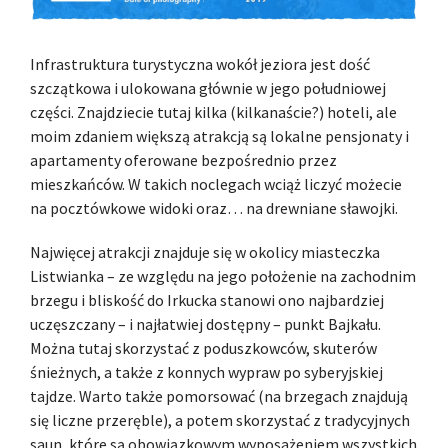
Infrastruktura turystyczna wokół jeziora jest dość
szczątkowa i ulokowana głównie w jego południowej
części. Znajdziecie tutaj kilka (kilkanaście?) hoteli, ale
moim zdaniem większą atrakcją są lokalne pensjonaty i
apartamenty oferowane bezpośrednio przez
mieszkańców. W takich noclegach wciąż liczyć możecie
na pocztówkowe widoki oraz… na drewniane sławojki.
Najwięcej atrakcji znajduje się w okolicy miasteczka
Listwianka – ze względu na jego położenie na zachodnim
brzegu i bliskość do Irkucka stanowi ono najbardziej
uczęszczany – i najłatwiej dostępny – punkt Bajkału.
Można tutaj skorzystać z poduszkowców, skuterów
śnieżnych, a także z konnych wypraw po syberyjskiej
tajdze. Warto także pomorsować (na brzegach znajdują
się liczne przeręble), a potem skorzystać z tradycyjnych
saun, które są obowiązkowym wyposażeniem wszystkich