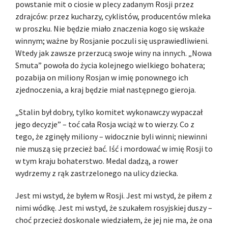
powstanie mit o ciosie w plecy zadanym Rosji przez
zdrajców: przez kucharzy, cyklistów, producentów mleka
w proszku. Nie będzie miało znaczenia kogo się wskaże
winnym; ważne by Rosjanie poczuli się usprawiedliwieni.
Wtedy jak zawsze przerzucą swoje winy na innych. „Nowa
Smuta” powoła do życia kolejnego wielkiego bohatera;
pozabija on miliony Rosjan w imię ponownego ich
zjednoczenia, a kraj będzie miał następnego gieroja.
„Stalin był dobry, tylko komitet wykonawczy wypaczał
jego decyzje” – toć cała Rosja wciąż w to wierzy. Co z
tego, że zginęły miliony – widocznie byli winni; niewinni
nie muszą się przecież bać. Iść i mordować w imię Rosji to
w tym kraju bohaterstwo. Medal dadzą, a rower
wydrzemy z rąk zastrzelonego na ulicy dziecka.
Jest mi wstyd, że byłem w Rosji. Jest mi wstyd, że piłem z
nimi wódkę. Jest mi wstyd, że szukałem rosyjskiej duszy –
choć przecież doskonale wiedziałem, że jej nie ma, że ona