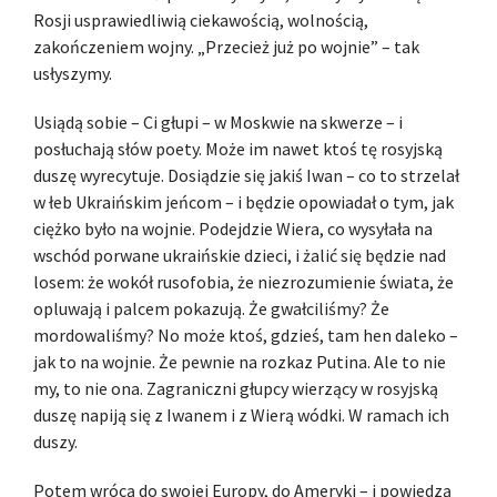
Rosji usprawiedliwią ciekawością, wolnością,
zakończeniem wojny. „Przecież już po wojnie” – tak
usłyszymy.
Usiądą sobie – Ci głupi – w Moskwie na skwerze – i
posłuchają słów poety. Może im nawet ktoś tę rosyjską
duszę wyrecytuje. Dosiądzie się jakiś Iwan – co to strzelał
w łeb Ukraińskim jeńcom – i będzie opowiadał o tym, jak
ciężko było na wojnie. Podejdzie Wiera, co wysyłała na
wschód porwane ukraińskie dzieci, i żalić się będzie nad
losem: że wokół rusofobia, że niezrozumienie świata, że
opluwają i palcem pokazują. Że gwałciliśmy? Że
mordowaliśmy? No może ktoś, gdzieś, tam hen daleko –
jak to na wojnie. Że pewnie na rozkaz Putina. Ale to nie
my, to nie ona. Zagraniczni głupcy wierzący w rosyjską
duszę napiją się z Iwanem i z Wierą wódki. W ramach ich
duszy.
Potem wrócą do swojej Europy, do Ameryki – i powiedzą