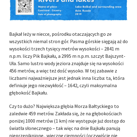
Bajkał leży w niecce, pośrodku otaczających go ze
wszystkich niemal stron gór. Pasma górskie sięgają aż do
wysokości trzech tysięcy metrów wysokości – 2841 m
n.p.m. liczy Pik Bajkału, a 2995 m n.p.m. szczyt Bajszynt-
Uła. Samo lustro wody jeziora znajduje się na wysokości
456 metrów, a więc też dość wysoko. W tej zabawie z
liczbami najważniejsze jest jednak inna liczba: ta, która
definiuje jego niezwykłość – 1642, czyli maksymalna
głębokość Bajkału.
Czy to dużo? Największa głębia Morza Bałtyckiego to
zaledwie 459 metrów. Zakłada się, że na głębokościach
poniżej 1000 metrów (1 km) nie występuje już dostęp do
światła słonecznego – tak więc na dnie Bajkału panują
nieprzeniknione., wieczne ciemności (oczywiście nie