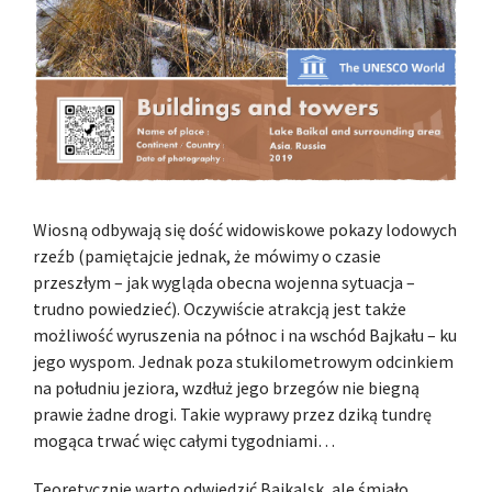
Wiosną odbywają się dość widowiskowe pokazy lodowych
rzeźb (pamiętajcie jednak, że mówimy o czasie
przeszłym – jak wygląda obecna wojenna sytuacja –
trudno powiedzieć). Oczywiście atrakcją jest także
możliwość wyruszenia na północ i na wschód Bajkału – ku
jego wyspom. Jednak poza stukilometrowym odcinkiem
na południu jeziora, wzdłuż jego brzegów nie biegną
prawie żadne drogi. Takie wyprawy przez dziką tundrę
mogąca trwać więc całymi tygodniami…
Teoretycznie warto odwiedzić Bajkalsk, ale śmiało