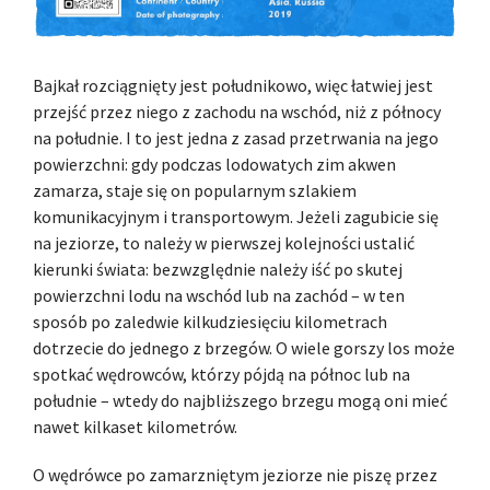
Bajkał rozciągnięty jest południkowo, więc łatwiej jest
przejść przez niego z zachodu na wschód, niż z północy
na południe. I to jest jedna z zasad przetrwania na jego
powierzchni: gdy podczas lodowatych zim akwen
zamarza, staje się on popularnym szlakiem
komunikacyjnym i transportowym. Jeżeli zagubicie się
na jeziorze, to należy w pierwszej kolejności ustalić
kierunki świata: bezwzględnie należy iść po skutej
powierzchni lodu na wschód lub na zachód – w ten
sposób po zaledwie kilkudziesięciu kilometrach
dotrzecie do jednego z brzegów. O wiele gorszy los może
spotkać wędrowców, którzy pójdą na północ lub na
południe – wtedy do najbliższego brzegu mogą oni mieć
nawet kilkaset kilometrów.
O wędrówce po zamarzniętym jeziorze nie piszę przez