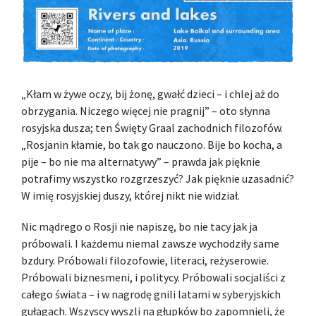
„Kłam w żywe oczy, bij żonę, gwałć dzieci – i chlej aż do
obrzygania. Niczego więcej nie pragnij” – oto słynna
rosyjska dusza; ten Święty Graal zachodnich filozofów.
„Rosjanin kłamie, bo tak go nauczono. Bije bo kocha, a
pije – bo nie ma alternatywy” – prawda jak pięknie
potrafimy wszystko rozgrzeszyć? Jak pięknie uzasadnić?
W imię rosyjskiej duszy, której nikt nie widział.
Nic mądrego o Rosji nie napiszę, bo nie tacy jak ja
próbowali. I każdemu niemal zawsze wychodziły same
bzdury. Próbowali filozofowie, literaci, reżyserowie.
Próbowali biznesmeni, i politycy. Próbowali socjaliści z
całego świata – i w nagrodę gnili latami w syberyjskich
gułagach. Wszyscy wyszli na głupków bo zapomnieli, że