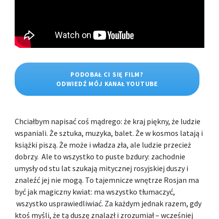
PODOBAŁ CI SIĘ FILM?
ODWIEDŹ MÓJ KANAŁ YOUTUBE
Chciałbym napisać coś mądrego: że kraj piękny, że ludzie
wspaniali. Że sztuka, muzyka, balet. Że w kosmos latają i
książki piszą. Że może i władza zła, ale ludzie przecież
dobrzy. Ale to wszystko to puste bzdury: zachodnie
umysły od stu lat szukają mitycznej rosyjskiej duszy i
znaleźć jej nie mogą. To tajemnicze wnętrze Rosjan ma
być jak magiczny kwiat: ma wszystko tłumaczyć,
wszystko usprawiedliwiać. Za każdym jednak razem, gdy
ktoś myśli, że tą duszę znalazł i zrozumiał – wcześniej