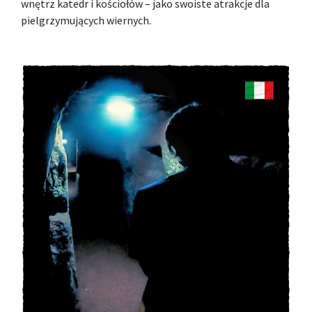
wnętrz katedr i kościołów – jako swoiste atrakcje dla
pielgrzymujących wiernych.