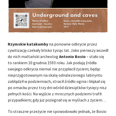
Rzymskie katakumby
na ponowne odkrycie przez
cywilizację czekały blisko tysiąc lat. Jako pierwszy wszedł
do nich maltański archeolog
Antonio Bosio
– stało się
to rankiem 10 grudnia 1593 roku. Jak podają źródła
swojego odkrycia niemal nie przypłacił życiem; będąc
nieprzygotowanym na skalę odnalezionego labiryntu
zabłądził w podziemiach, stracił źródło ognia i błąkał się
po omacku przez trzy dni wśród dziesiątków tysięcy nisz
pełnych kości. Na wyjście z mrocznych podziemi trafił
przypadkiem; gdy już pożegnał się w myślach z życiem…
To straszne przeżycie nie spowodowało jednak, że Bosio