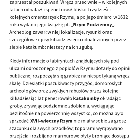
zaprzestał poszukiwań. Wręcz przeciwnie – w kolejnych
latach odnalazł i spenetrował blisko trzydzieści
kolejnych cmentarzysk Rzymu, a po jego śmierci w 1632
roku wydano jego książkę pt. „
Rzym Podziemny
„.
Archeolog zawarł w niej lokalizacje, rysunki oraz
szczegółowe opisy kilkudziesięciu odnalezionych przez
siebie katakumb; niestety na ich zgubę.
Kiedy informacje o labiryntach znajdujących się pod
ulicami odrodzonego z popiołów Rzymu dotarły do opinii
publicznej rozpoczęła się grabież na niespotykaną wręcz
skalę. Dziesiątki poszukiwaczy przygód, domorosłych
archeologów oraz zwykłych rabusiów przez kolejne
kilkadziesiąt lat penetrowało
katakumby
okradając
groby, zrywając podziemne zdobienia, wyciągając
bezlitośnie na powierzchnię wszystko, co można było
sprzedać.
XVII-wieczny Rzym
nie miał w sobie za grosz
szacunku dla swych przodków; toporami wyrąbywano
przejścia i rozbijano marmurowe płyty broniące dostępu