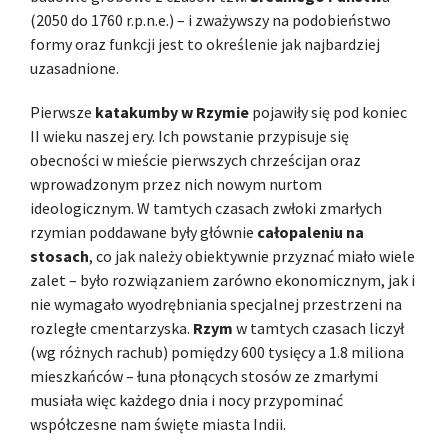
(2050 do 1760 r.p.n.e.) – i zważywszy na podobieństwo
formy oraz funkcji jest to określenie jak najbardziej
uzasadnione.
Pierwsze
katakumby w Rzymie
pojawiły się pod koniec
II wieku naszej ery. Ich powstanie przypisuje się
obecności w mieście pierwszych chrześcijan oraz
wprowadzonym przez nich nowym nurtom
ideologicznym. W tamtych czasach zwłoki zmarłych
rzymian poddawane były głównie
całopaleniu na
stosach
, co jak należy obiektywnie przyznać miało wiele
zalet – było rozwiązaniem zarówno ekonomicznym, jak i
nie wymagało wyodrębniania specjalnej przestrzeni na
rozległe cmentarzyska.
Rzym
w tamtych czasach liczył
(wg różnych rachub) pomiędzy 600 tysięcy a 1.8 miliona
mieszkańców – łuna płonących stosów ze zmarłymi
musiała więc każdego dnia i nocy przypominać
współczesne nam święte miasta Indii.