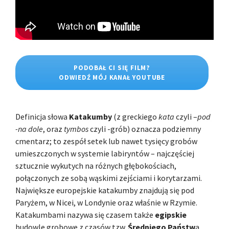
PODOBAŁ CI SIĘ FILM?
ODWIEDŹ MÓJ KANAŁ YOUTUBE
Definicja słowa
Katakumby
(z greckiego
kata
czyli –
pod
-na dole
, oraz
tymbos
czyli -grób) oznacza podziemny
cmentarz; to zespół setek lub nawet tysięcy grobów
umieszczonych w systemie labiryntów – najczęściej
sztucznie wykutych na różnych głębokościach,
połączonych ze sobą wąskimi zejściami i korytarzami.
Największe europejskie katakumby znajdują się pod
Paryżem, w Nicei, w Londynie oraz właśnie w Rzymie.
Katakumbami nazywa się czasem także
egipskie
budowle grobowe z czasów tzw.
Średniego Państw
a