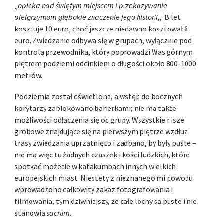
„
opieka nad świętym miejscem i przekazywanie
pielgrzymom głębokie znaczenie jego historii
„. Bilet
kosztuje 10 euro, choć jeszcze niedawno kosztował 6
euro. Zwiedzanie odbywa się w grupach, wyłącznie pod
kontrolą przewodnika, który poprowadzi Was górnym
piętrem podziemi odcinkiem o długości około 800-1000
metrów.
Podziemia został oświetlone, a wstęp do bocznych
korytarzy zablokowano barierkami; nie ma także
możliwości odłączenia się od grupy. Wszystkie nisze
grobowe znajdujące się na pierwszym piętrze wzdłuż
trasy zwiedzania uprzątnięto i zadbano, by były puste –
nie ma więc tu żadnych czaszek i kości ludzkich, które
spotkać możecie w katakumbach innych wielkich
europejskich miast. Niestety z nieznanego mi powodu
wprowadzono całkowity zakaz fotografowania i
filmowania, tym dziwniejszy, że całe lochy są puste i nie
stanowią
sacrum
.