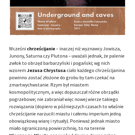
Wcześni
chrześcijanie
– inaczej niż wyznawcy Jowisza,
Junony, Saturna czy Plutona – uważali jednak, że palenie
zwłok to obrzęd barbarzyński i pogański; wg nich
wzorem
Jezusa Chrystusa
ciało każdego chrześcijanina
powinno zostać złożone do grobu by tam czekać na
zmartwychwstanie. Rzym był miastem
kosmopolitycznym, a więc dopuszczał różne obrządki
pogrzebowe; nie zabraniał więc nowej wierze takiego
rozwiązania (dopiero w późniejszych czasach to właśnie
chrześcijanie narzucili miastu i całemu imperium jedną
obowiązkową wiarę i rytuały). Ponieważ jednak miasto
miało ograniczoną powierzchnię, to na terenie