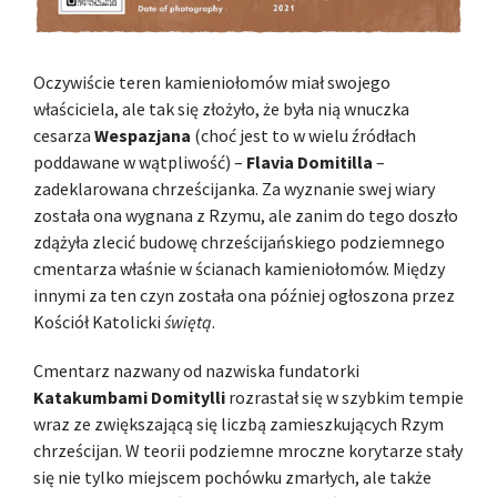
Oczywiście teren kamieniołomów miał swojego
właściciela, ale tak się złożyło, że była nią wnuczka
cesarza
Wespazjana
(choć jest to w wielu źródłach
poddawane w wątpliwość) –
Flavia Domitilla
–
zadeklarowana chrześcijanka. Za wyznanie swej wiary
została ona wygnana z Rzymu, ale zanim do tego doszło
zdążyła zlecić budowę chrześcijańskiego podziemnego
cmentarza właśnie w ścianach kamieniołomów. Między
innymi za ten czyn została ona później ogłoszona przez
Kościół Katolicki
świętą
.
Cmentarz nazwany od nazwiska fundatorki
Katakumbami Domitylli
rozrastał się w szybkim tempie
wraz ze zwiększającą się liczbą zamieszkujących Rzym
chrześcijan. W teorii podziemne mroczne korytarze stały
się nie tylko miejscem pochówku zmarłych, ale także