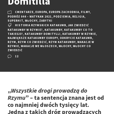
Domitilla
CMENTARZE
,
EUROPA
,
EUROPA ZACHODNIA
,
FILMY
,
PODRÓŻ 044 – WATYKAN 2021
,
PODZIEMIA
,
RELIGIA
,
SUPERHIT
,
WŁOCHY
,
ZABYTKI
HISTORIA RZYMSKICH KATAKUMB
,
JAK ZWIEDZIĆ
KATAKUMBY W RZYMIE?
,
KATAKUMBY
,
KATAKUMBY CO TO
TAKIEGO?
,
KATAKUMBY DOMITYLLI
,
KATAKUMBY W RZYMIE
,
NAJWIĘKSZE KATAKUMBY EUROPY
,
ODKRYCIE KATAKUMB
,
RZYM
,
RZYM CO ZWIEDZIĆ
,
RZYM KATAKUMBY
,
WAKACJE W
RZYMIE
,
WAKACJE WE WŁOSZECH
,
WŁOCHY
,
WŁOCHY CO
ZWIEDZIĆ
12
„
Wszystkie drogi prowadzą do
Rzymu
” – ta sentencja znana jest od
co najmniej dwóch tysięcy lat.
Jedna z takich dróg prowadzących