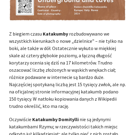
Z biegiem czasu
Katakumby
rozbudowywano we
wszystkich kierunkach o nowe „dzielnice” – nie tylko na
boki, ale także w dół. Ostatecznie wykuto w miękkiej
skale aż cztery głębokie poziomy, a łączną długość
korytarzy ocenia się dziś na 17 kilometrów. Trudno
oszacować liczbę złożonych w wąskich wnękach ciał;
różnice podawane w internecie są bardzo duże.
Najczęściej spotykaną liczbą jest 15 tysięcy zwłok, ale np.
na oficjalnej stronie informacyjnej katakumb podano
150 tysięcy. W natłoku kopiowania danych z Wikipedii
trudno określić, kto ma rację.
Oczywiście
Katakumby Domitylli
nie są jedynymi
katakumbami Rzymu; w rzeczywistości takich miejsc
odkryto już kilkadziesiąt; ale tylko pięć z nich zostało