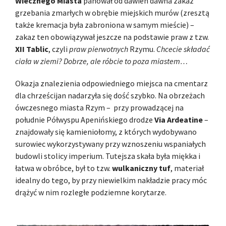
Wiecznego Miasta
panował od dawien dawna zakaz
grzebania zmarłych w obrębie miejskich murów (zresztą
także kremacja była zabroniona w samym mieście) –
zakaz ten obowiązywał jeszcze na podstawie praw z tzw.
XII Tablic
, czyli
praw pierwotnych
Rzymu.
Chcecie składać
ciała w ziemi? Dobrze, ale róbcie to poza miastem…
Okazja znalezienia odpowiedniego miejsca na cmentarz
dla chrześcijan nadarzyła się dość szybko. Na obrzeżach
ówczesnego miasta Rzym – przy prowadzącej na
południe Półwyspu Apenińskiego drodze
Via Ardeatine
–
znajdowały się kamieniołomy, z których wydobywano
surowiec wykorzystywany przy wznoszeniu wspaniałych
budowli stolicy imperium. Tutejsza skała była miękka i
łatwa w obróbce, był to tzw.
wulkaniczny tuf
, materiał
idealny do tego, by przy niewielkim nakładzie pracy móc
drążyć w nim rozległe podziemne korytarze.