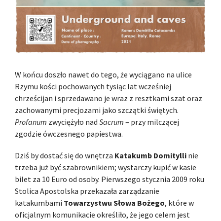
W końcu doszło nawet do tego, że wyciągano na ulice
Rzymu kości pochowanych tysiąc lat wcześniej
chrześcijan i sprzedawano je wraz z resztkami szat oraz
zachowanymi precjozami jako szczątki świętych.
Profanum
zwyciężyło nad
Sacrum
– przy milczącej
zgodzie ówczesnego papiestwa.
Dziś by dostać się do wnętrza
Katakumb Domitylli
nie
trzeba już być szabrownikiem; wystarczy kupić w kasie
bilet za 10 Euro od osoby. Pierwszego stycznia 2009 roku
Stolica Apostolska przekazała zarządzanie
katakumbami
Towarzystwu Słowa Bożego
, które w
oficjalnym komunikacie określiło, że jego celem jest