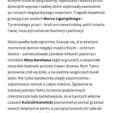
kolejne stulecia był grabiony, najeżdżany i łupiony przez
dziesiątki wypraw i ludów, które wędrowały swobodnie
po ruinach niegdysiejszego imperium. Tragedii dopełniali
grasujący po wodach
Morza Liguryjskiego
i
Tyrreńskiego piraci – brali oni niewolników, palili miasta
i wsie, niszczyli ostatnie bastiony cywilizacji.
Skala upadku była ogromna. Szacuje się, iż w pewnym
momencie dumne niegdyś miasto Rzym – centrum
świata – zamieszkiwała zaledwie kilkuset pasterzy i
rolników.
Mury Aureliana
legły w gruzach, a wspaniałe
cesarskie budowle porosła trawa i drzewa. Nurt Tybru
ponownie stał się dziki, a na siedmiu wzgórzach hulał
wiatr. Nie tylko katakumby uległy zapomnieniu –
zapomniano niemal o całym mieście. Zgubienie w
ludzkiej pamięci faktu istnienia podziemnych
cmentarzysk było był łatwiejsze, że w tamtych właśnie
czasach
Kościół Katolicki
postanowił przestać grzebać
swoich świętych w ziemi, a zaczął przenosić ich ciała do