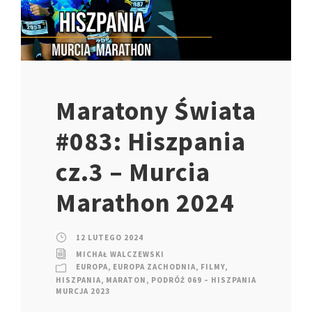
Maratony Świata
#083: Hiszpania
cz.3 – Murcia
Marathon 2024
12 LUTEGO 2024
MICHAŁ WALCZEWSKI
EUROPA
,
EUROPA ZACHODNIA
,
FILMY
,
HISZPANIA
,
MARATON
,
PODRÓŻ 069 – HISZPANIA
MURCJA 2023