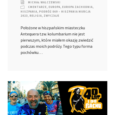
MICHAŁ WALCZEWSKI
CMENTARZE
,
EUROPA
,
EUROPA ZACHODNIA
,
HISZPANIA
,
PODRÓŻ 069 – HISZPANIA MURCJA
2023
,
RELIGIA
,
ZWYCZAJE
Położone w hiszpańskim miasteczku
Antequera tzw. kolumbarium nie jest
pierwszym, które miałem okazję zwiedzić
podczas moich podróży. Tego typu forma
pochówku…