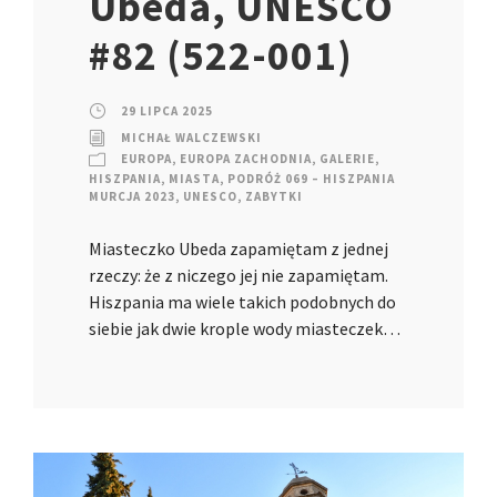
Ubeda, UNESCO
#82 (522-001)
29 LIPCA 2025
MICHAŁ WALCZEWSKI
EUROPA
,
EUROPA ZACHODNIA
,
GALERIE
,
HISZPANIA
,
MIASTA
,
PODRÓŻ 069 – HISZPANIA
MURCJA 2023
,
UNESCO
,
ZABYTKI
Miasteczko Ubeda zapamiętam z jednej
rzeczy: że z niczego jej nie zapamiętam.
Hiszpania ma wiele takich podobnych do
siebie jak dwie krople wody miasteczek…