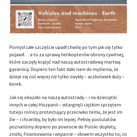
Pomysł całe szczęście upadł chwilę po tym jak się tylko
pojawił… a to za sprawą helikopterów obrony cywilnej,
które zaczęły krążyć nad naszą autostradową martwą
gąsienicą. Dopiero ten fakt dało nam do myślenia, że
dzieje się coś więcej niż tylko zwykły – aczkolwiek duży –
korek.
Jak się okazało na naszą autostradę – i na dziesiątki
innych w całej Hiszpanii – wtargnęli ciężkim sprzętem
tutejsi rolnicy protestujący przeciwko temu, że jest im
źle – i chcieliby, by było im lepiej. Pełnię postulatów
poznaliśmy dopiero po powrocie do Polski: dopłaty,
zniżki, finansowania i wsparcie – słowem wszystko to, co