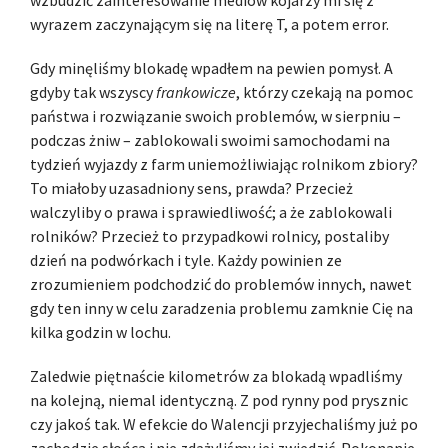
wzbudzić zainteresowanie mediów kojarzy mi się z
wyrazem zaczynającym się na literę T, a potem error.
Gdy minęliśmy blokadę wpadłem na pewien pomysł. A
gdyby tak wszyscy
frankowicze
, którzy czekają na pomoc
państwa i rozwiązanie swoich problemów, w sierpniu –
podczas żniw – zablokowali swoimi samochodami na
tydzień wyjazdy z farm uniemożliwiając rolnikom zbiory?
To miałoby uzasadniony sens, prawda? Przecież
walczyliby o prawa i sprawiedliwość; a że zablokowali
rolników? Przecież to przypadkowi rolnicy, postaliby
dzień na podwórkach i tyle. Każdy powinien ze
zrozumieniem podchodzić do problemów innych, nawet
gdy ten inny w celu zaradzenia problemu zamknie Cię na
kilka godzin w lochu.
Zaledwie piętnaście kilometrów za blokadą wpadliśmy
na kolejną, niemal identyczną. Z pod rynny pod prysznic
czy jakoś tak. W efekcie do Walencji przyjechaliśmy już po