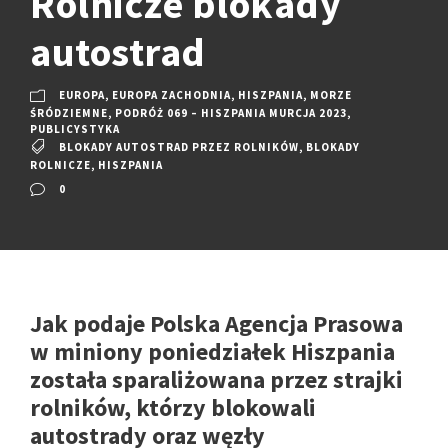
Rolnicze blokady
autostrad
EUROPA
,
EUROPA ZACHODNIA
,
HISZPANIA
,
MORZE
ŚRÓDZIEMNE
,
PODRÓŻ 069 – HISZPANIA MURCJA 2023
,
PUBLICYSTYKA
BLOKADY AUTOSTRAD PRZEZ ROLNIKÓW
,
BLOKADY
ROLNICZE
,
HISZPANIA
0
Jak podaje Polska Agencja Prasowa
w miniony poniedziałek Hiszpania
została sparaliżowana przez strajki
rolników, którzy blokowali
autostrady oraz węzły