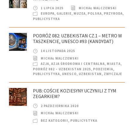
1 LIPCA 2025
MICHAŁ WALCZEWSKI
EUROPA
,
GALERIE
,
MUZEA
,
POLSKA
,
PRZYRODA
,
PUBLICYSTYKA
PODRÓŻ 082: UZBEKISTAN CZ.1 – METRO W
TASZKENCIE, UNESCO #93 (KANDYDAT)
14 LISTOPADA 2025
MICHAŁ WALCZEWSKI
AZJA
,
AZJA ŚRODKOWA I CENTRALNA
,
MIASTA
,
PODRÓŻ 082 – UZBEKISTAN 2025
,
PODZIEMIA
,
PUBLICYSTYKA
,
UNESCO
,
UZBEKISTAN
,
ZWYCZAJE
PUB: COŚCIE KOZIESYNY UCZYNILI Z TYM
ZEGARKIEM?
2 PAŹDZIERNIKA 2020
MICHAŁ WALCZEWSKI
BEZ KATEGORII
,
PUBLICYSTYKA