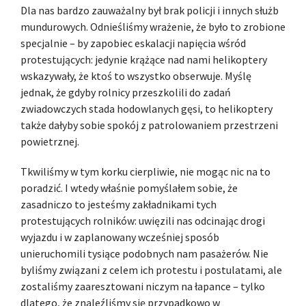
Dla nas bardzo zauważalny był brak policji i innych służb
mundurowych. Odnieśliśmy wrażenie, że było to zrobione
specjalnie – by zapobiec eskalacji napięcia wśród
protestujących: jedynie krążące nad nami helikoptery
wskazywały, że ktoś to wszystko obserwuje. Myślę
jednak, że gdyby rolnicy przeszkolili do zadań
zwiadowczych stada hodowlanych gęsi, to helikoptery
także dałyby sobie spokój z patrolowaniem przestrzeni
powietrznej.
Tkwiliśmy w tym korku cierpliwie, nie mogąc nic na to
poradzić. I wtedy właśnie pomyślałem sobie, że
zasadniczo to jesteśmy zakładnikami tych
protestujących rolników: uwięzili nas odcinając drogi
wyjazdu i w zaplanowany wcześniej sposób
unieruchomili tysiące podobnych nam pasażerów. Nie
byliśmy związani z celem ich protestu i postulatami, ale
zostaliśmy zaaresztowani niczym na łapance – tylko
dlatego, że znaleźliśmy się przypadkowo w