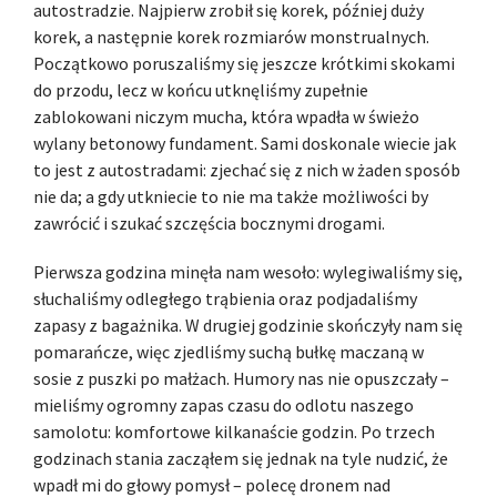
autostradzie. Najpierw zrobił się korek, później duży
korek, a następnie korek rozmiarów monstrualnych.
Początkowo poruszaliśmy się jeszcze krótkimi skokami
do przodu, lecz w końcu utknęliśmy zupełnie
zablokowani niczym mucha, która wpadła w świeżo
wylany betonowy fundament. Sami doskonale wiecie jak
to jest z autostradami: zjechać się z nich w żaden sposób
nie da; a gdy utkniecie to nie ma także możliwości by
zawrócić i szukać szczęścia bocznymi drogami.
Pierwsza godzina minęła nam wesoło: wylegiwaliśmy się,
słuchaliśmy odległego trąbienia oraz podjadaliśmy
zapasy z bagażnika. W drugiej godzinie skończyły nam się
pomarańcze, więc zjedliśmy suchą bułkę maczaną w
sosie z puszki po małżach. Humory nas nie opuszczały –
mieliśmy ogromny zapas czasu do odlotu naszego
samolotu: komfortowe kilkanaście godzin. Po trzech
godzinach stania zacząłem się jednak na tyle nudzić, że
wpadł mi do głowy pomysł – polecę dronem nad