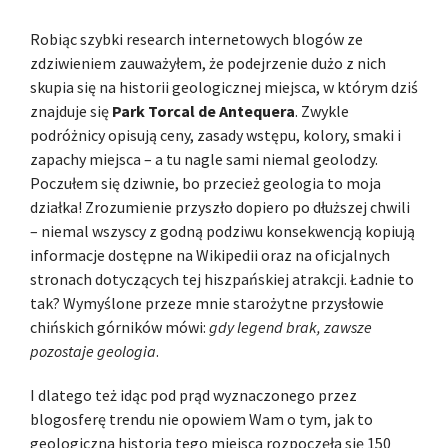
Robiąc szybki research internetowych blogów ze
zdziwieniem zauważyłem, że podejrzenie dużo z nich
skupia się na historii geologicznej miejsca, w którym dziś
znajduje się
Park Torcal de Antequera
. Zwykle
podróżnicy opisują ceny, zasady wstępu, kolory, smaki i
zapachy miejsca – a tu nagle sami niemal geolodzy.
Poczułem się dziwnie, bo przecież geologia to moja
działka! Zrozumienie przyszło dopiero po dłuższej chwili
– niemal wszyscy z godną podziwu konsekwencją kopiują
informacje dostępne na Wikipedii oraz na oficjalnych
stronach dotyczących tej hiszpańskiej atrakcji. Ładnie to
tak? Wymyślone przeze mnie starożytne przysłowie
chińskich górników mówi:
gdy legend brak, zawsze
pozostaje geologia
.
I dlatego też idąc pod prąd wyznaczonego przez
blogosferę trendu nie opowiem Wam o tym, jak to
geologiczna historia tego miejsca rozpoczęła się 150