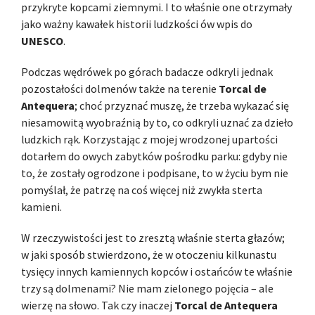
przykryte kopcami ziemnymi. I to właśnie one otrzymały
jako ważny kawałek historii ludzkości ów wpis do
UNESCO
.
Podczas wędrówek po górach badacze odkryli jednak
pozostałości dolmenów także na terenie
Torcal de
Antequera
; choć przyznać muszę, że trzeba wykazać się
niesamowitą wyobraźnią by to, co odkryli uznać za dzieło
ludzkich rąk. Korzystając z mojej wrodzonej upartości
dotarłem do owych zabytków pośrodku parku: gdyby nie
to, że zostały ogrodzone i podpisane, to w życiu bym nie
pomyślał, że patrzę na coś więcej niż zwykła sterta
kamieni.
W rzeczywistości jest to zresztą właśnie sterta głazów;
w jaki sposób stwierdzono, że w otoczeniu kilkunastu
tysięcy innych kamiennych kopców i ostańców te właśnie
trzy są dolmenami? Nie mam zielonego pojęcia – ale
wierzę na słowo. Tak czy inaczej
Torcal de Antequera