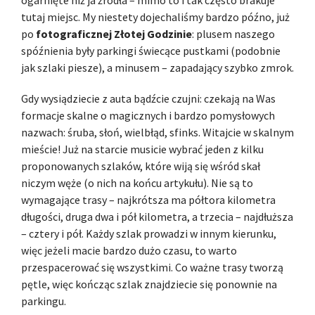
tutaj miejsc. My niestety dojechaliśmy bardzo późno, już
po
fotograficznej Złotej Godzinie
: plusem naszego
spóźnienia były parkingi świecące pustkami (podobnie
jak szlaki piesze), a minusem – zapadający szybko zmrok.
Gdy wysiądziecie z auta bądźcie czujni: czekają na Was
formacje skalne o magicznych i bardzo pomysłowych
nazwach: śruba, słoń, wielbłąd, sfinks. Witajcie w skalnym
mieście! Już na starcie musicie wybrać jeden z kilku
proponowanych szlaków, które wiją się wśród skał
niczym węże (o nich na końcu artykułu). Nie są to
wymagające trasy – najkrótsza ma półtora kilometra
długości, druga dwa i pół kilometra, a trzecia – najdłuższa
– cztery i pół. Każdy szlak prowadzi w innym kierunku,
więc jeżeli macie bardzo dużo czasu, to warto
przespacerować się wszystkimi. Co ważne trasy tworzą
pętle, więc kończąc szlak znajdziecie się ponownie na
parkingu.