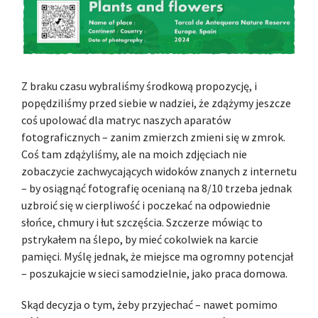
Z braku czasu wybraliśmy środkową propozycję, i
popędziliśmy przed siebie w nadziei, że zdążymy jeszcze
coś upolować dla matryc naszych aparatów
fotograficznych – zanim zmierzch zmieni się w zmrok.
Coś tam zdążyliśmy, ale na moich zdjęciach nie
zobaczycie zachwycających widoków znanych z internetu
– by osiągnąć fotografię ocenianą na 8/10 trzeba jednak
uzbroić się w cierpliwość i poczekać na odpowiednie
słońce, chmury i łut szczęścia. Szczerze mówiąc to
pstrykałem na ślepo, by mieć cokolwiek na karcie
pamięci. Myślę jednak, że miejsce ma ogromny potencjał
– poszukajcie w sieci samodzielnie, jako praca domowa.
Skąd decyzja o tym, żeby przyjechać – nawet pomimo