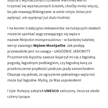
trzymać się wyznaczonych ścieżek, choćby
mniej-więcej
,
bo jak mawiają Wikingowie:
w wiele miejsc łatwo jest
wpłynąć, ale wypłynąć już dużo trudniej
.
I na koniec tradycyjna ciekawostka: na tutejszych skałach
możecie spotkać wygrzewającego się węża o
nazwie
Malpolon monspessulanus
– w bardziej ludzkiej
wersji zwanego
Wężem Montpellie
. Jak podają
przewodniki jest on uwaga – ŁAGODNIE JADOWITY.
Przymiotnik
łagodny
zawsze kojarzył mi się z łagodną
pogodą, łagodnym podbiegiem, czy łagodną karą za
przekroczenie prędkości podczas jazdy samochodem.
Okazuje się jednak, że ugryzienie jadowitego węża też
może być łagodne. Myślę, że Was uspokoiłem!
I tyle. Kolejny zabytek
UNESCO
zaliczony. Jeszcze około
cztery tysiące.