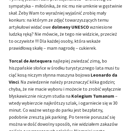
sympatyka – miłośnika, że nic mu nie umknie w gęstwinie
skał. Żeby Wam to wyraźniej wyjaśnić zrobię mały
konkurs: na którym ze zdjęć towarzyszących temu
artykułowi widać owe
dolmeny UNESCO
wzniesione
ludzką ręką? Nie mówcie, że tego nie widzicie, przecież
to oczywiste !!! Dla każdej osoby, która wskaże
prawidłową skałę – mam nagrodę – cukierek.
Torcal de Antequera
najlepiej zwiedzać zimą, bo
hiszpańskie słońce w środku turystycznego lata musi tu
ciąć kosą niczym słynna maszyna bojowa
Leonardo da
Vinci
. Na zwiedzenie należy przeznaczyć kilka godzin;
chyba, że nie macie wyboru i możecie to zrobić wyłącznie
błyskawicznie niczym studia na
Kolegium Tumanum
–
wtedy wybierzcie najkrótszy szlak, i ogarniecie się w 30
minut. Co ważne wstęp do parku jest bezpłatny,
podobnie zresztą jak parking. Po terenie poruszać się
można w dość dowolny sposób, nie widziałem zakazów
zejścia z wyznaczonych szlaków. Niemniej warto