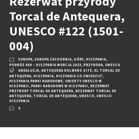
Rezerwat przyrody
Torcal de Antequera,
UNESCO #122 (1501-
004)
EUROPA
,
EUROPA ZACHODNIA
,
GÓRY
,
HISZPANIA
,
PODRÓŻ 069 – HISZPANIA MURCJA 2023
,
PRZYRODA
,
UNESCO
ANDALUZJA
,
ANTEQUERA DOLMENS SITE
,
EL TORCAL DE
ANTEQUERA
,
HISZPANIA
,
HISZPANIA CO ZWIEDZIĆ?
,
HISZPANIA PARKI NARODOWE
,
OBIEKTY UNESCO W
HISZPANII
,
PARKI NARODOWE W HISZPANII
,
REZERWAT
PRZYRODY TORCAL DE ANTEQUERA
,
REZERWAT TORCAL DE
ANTEQUERA
,
TORCAL DE ANTEQUERA
,
UNESCO
,
UNESCO
HISZPANIA
0