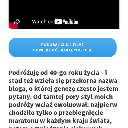
PODOBAŁ CI SIĘ FILM?
ODWIEDŹ MÓJ KANAŁ YOUTUBE
Podróżuję od 40-go roku życia – i
stąd też wzięła się przekorna nazwa
bloga, o której genezę często jestem
pytany. Od tamtej pory styl moich
podróży wciąż ewoluował: najpierw
chodziło tylko o przebiegnięcie
maratonu w każdym kraju świata,