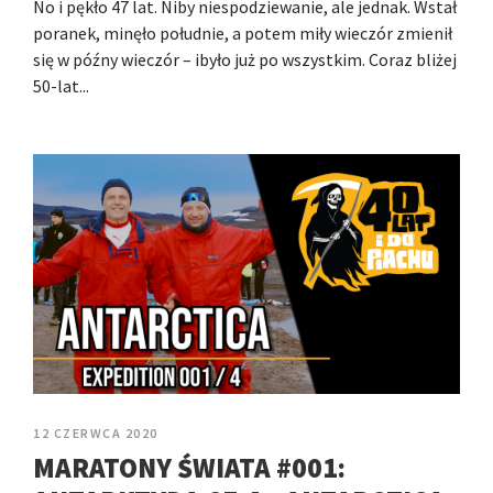
No i pękło 47 lat. Niby niespodziewanie, ale jednak. Wstał
poranek, minęło południe, a potem miły wieczór zmienił
się w późny wieczór – ibyło już po wszystkim. Coraz bliżej
50-lat...
12 CZERWCA 2020
MARATONY ŚWIATA #001: