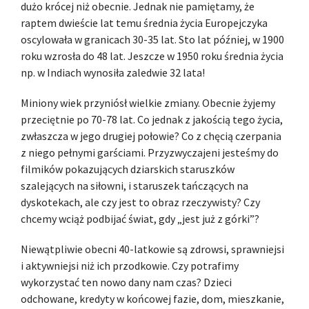
dużo krócej niż obecnie. Jednak nie pamiętamy, że
raptem dwieście lat temu średnia życia Europejczyka
oscylowała w granicach 30-35 lat. Sto lat później, w 1900
roku wzrosła do 48 lat. Jeszcze w 1950 roku średnia życia
np. w Indiach wynosiła zaledwie 32 lata!
Miniony wiek przyniósł wielkie zmiany. Obecnie żyjemy
przeciętnie po 70-78 lat. Co jednak z jakością tego życia,
zwłaszcza w jego drugiej połowie? Co z chęcią czerpania
z niego pełnymi garściami. Przyzwyczajeni jesteśmy do
filmików pokazujących dziarskich staruszków
szalejących na siłowni, i staruszek tańczących na
dyskotekach, ale czy jest to obraz rzeczywisty? Czy
chcemy wciąż podbijać świat, gdy „jest już z górki”?
Niewątpliwie obecni 40-latkowie są zdrowsi, sprawniejsi
i aktywniejsi niż ich przodkowie. Czy potrafimy
wykorzystać ten nowo dany nam czas? Dzieci
odchowane, kredyty w końcowej fazie, dom, mieszkanie,