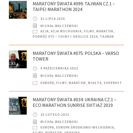
MARATONY ŚWIATA #099: TAJWAN CZ.1 –
TAIPEI MARATHON 2024
31 LIPCA 2025
MICHAŁ WALCZEWSKI
AZJA
,
AZJA WSCHODNIA
,
FILMY
,
MARATON
,
PODRÓŻ 075 – CHINY I OKOLICE 2024
,
TAJWAN
MARATONY ŚWIATA #075: POLSKA – VARSO
TOWER
9 PAŹDZIERNIKA 2022
MICHAŁ WALCZEWSKI
EUROPA
,
FILMY
,
MARATON
,
MIASTA
,
SUPERHIT
MARATONY ŚWIATA #034: UKRAINA CZ.1 –
ECO MARATHON SUNRISE SVITIAZ 2019
25 LUTEGO 2022
MICHAŁ WALCZEWSKI
EUROPA
,
EUROPA ŚRODKOWO-WSCHODNIA
,
FILMY
,
MARATON
,
UKRAINA