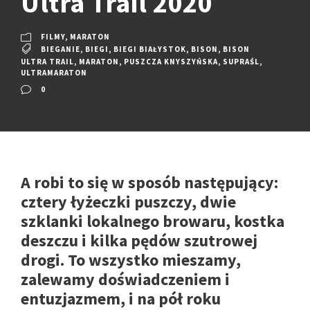
Ultra Trail 2020
FILMY
,
MARATON
BIEGANIE
,
BIEGI
,
BIEGI BIAŁYSTOK
,
BISON
,
BISON
ULTRA TRAIL
,
MARATON
,
PUSZCZA KNYSZYŃSKA
,
SUPRAŚL
,
ULTRAMARATON
0
A robi to się w sposób następujący:
cztery łyżeczki puszczy, dwie
szklanki lokalnego browaru, kostka
deszczu i kilka pędów szutrowej
drogi. To wszystko mieszamy,
zalewamy doświadczeniem i
entuzjazmem, i na pół roku