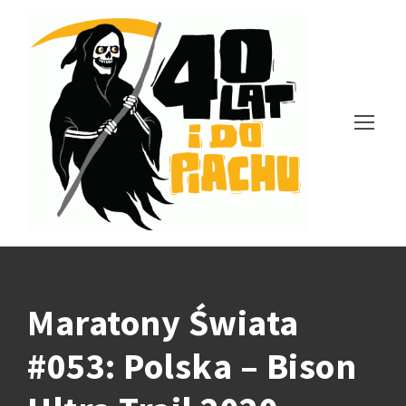
Maratony Świata
#053: Polska – Bison