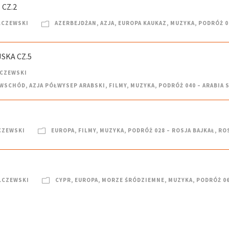
 CZ.2
LCZEWSKI
AZERBEJDŻAN
,
AZJA
,
EUROPA KAUKAZ
,
MUZYKA
,
PODRÓŻ 0
SKA CZ.5
LCZEWSKI
I WSCHÓD
,
AZJA PÓŁWYSEP ARABSKI
,
FILMY
,
MUZYKA
,
PODRÓŻ 040 – ARABIA 
CZEWSKI
EUROPA
,
FILMY
,
MUZYKA
,
PODRÓŻ 028 – ROSJA BAJKAŁ
,
RO
LCZEWSKI
CYPR
,
EUROPA
,
MORZE ŚRÓDZIEMNE
,
MUZYKA
,
PODRÓŻ 06