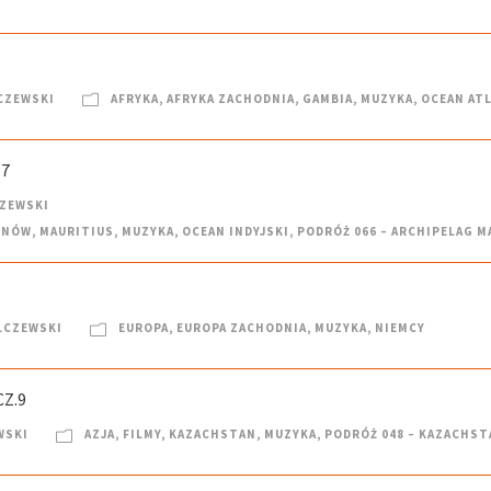
CZEWSKI
AFRYKA
,
AFRYKA ZACHODNIA
,
GAMBIA
,
MUZYKA
,
OCEAN AT
.7
CZEWSKI
ENÓW
,
MAURITIUS
,
MUZYKA
,
OCEAN INDYJSKI
,
PODRÓŻ 066 – ARCHIPELAG 
LCZEWSKI
EUROPA
,
EUROPA ZACHODNIA
,
MUZYKA
,
NIEMCY
Z.9
WSKI
AZJA
,
FILMY
,
KAZACHSTAN
,
MUZYKA
,
PODRÓŻ 048 – KAZACHST