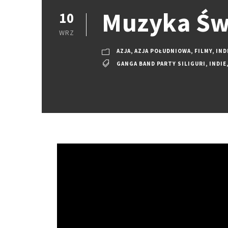
Muzyka Świ
10
WRZ
AZJA
,
AZJA POŁUDNIOWA
,
FILMY
,
IND
GANGA BAND PARTY SILIGURI
,
INDIE