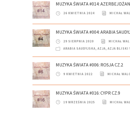
MUZYKA ŚWIATA #014: AZERBEJDŻAN
26 KWIETNIA 2024
MICHAŁ WA
MUZYKA ŚWIATA #004: ARABIA SAUDYJ
29 SIERPNIA 2020
MICHAŁ WA
ARABIA SAUDYJSKA
,
AZJA
,
AZJA BLISK
MUZYKA ŚWIATA #006: ROSJA CZ.2
9 KWIETNIA 2022
MICHAŁ WAL
MUZYKA ŚWIATA #016: CYPR CZ.9
19 WRZEŚNIA 2025
MICHAŁ WA