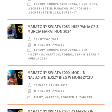
EUROPA
,
EUROPA ZACHODNIA
,
FILMY
,
GÓRY
,
LIECHTENSTEIN
,
MARATON
,
PODRÓŻ 053 –
LIECHTENSTEIN 2022
,
SUPERHIT
MARATONY ŚWIATA #083: HISZPANIA CZ.3 –
MURCIA MARATHON 2024
12 LUTEGO 2024
MICHAŁ WALCZEWSKI
EUROPA
,
EUROPA ZACHODNIA
,
FILMY
,
HISZPANIA
,
MARATON
,
PODRÓŻ 069 – HISZPANIA
MURCJA 2023
MARATONY ŚWIATA #000: MODLIN –
NAJDZIWNIEJSZY BIEG W MOIM ŻYCIU
22 PAŹDZIERNIKA 2020
MICHAŁ WALCZEWSKI
FILMY
,
MARATON
,
PODZIEMIA
,
ZABYTKI
MARATONY ŚWIATA #052: 42 MARATON