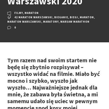
Warszawski 2020
FILMY
,
MARATON
42 MARATON WARSZAWSKI
,
BIEGANIE
,
BIEGI
,
MARATON
,
MARATON WARSZAWSKI
,
MARATONY
,
WARSAW MARATHON
0
Tym razem nad swoim startem nie
będę się zbytnio rozpisywał –
wszystko widać na filmie. Miało być
mocno i szybko, wyszło jak
wyszło… Najważniejsze jednak dla
mnie, że zabawa była świetna, a mi
samemu udało się uciec w pewnym
momencie spod kosy mojej