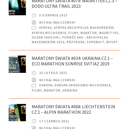
MARATONY ŚWIATA #079: MAURITIUS CZ.3 –
DODO ULTRA TRAIL 2023
5 SIERPNIA 2023
MICHAŁ WALCZEWSKI
AFRYKA
,
AFRYKA ARCHIPELAG MASKARENÓW
,
AFRYKA WSCHODNIA
,
FILMY
,
MARATON
,
MAURITIUS
,
OCEAN INDYJSKI
,
PODRÓŻ 066 – ARCHIPELAG
MASKARENÓW 2023
,
PRZYRODA
,
SUPERHIT
,
WYSPY
MARATONY ŚWIATA #034: UKRAINA CZ.1 –
ECO MARATHON SUNRISE SVITIAZ 2019
25 LUTEGO 2022
MICHAŁ WALCZEWSKI
EUROPA
,
EUROPA ŚRODKOWO-WSCHODNIA
,
FILMY
,
MARATON
,
UKRAINA
MARATONY ŚWIATA #068: LIECHTENSTEIN
CZ.1 – ALPIN MARATHON 2022
17 CZERWCA 2022
MICHAŁ WALCZEWSKI