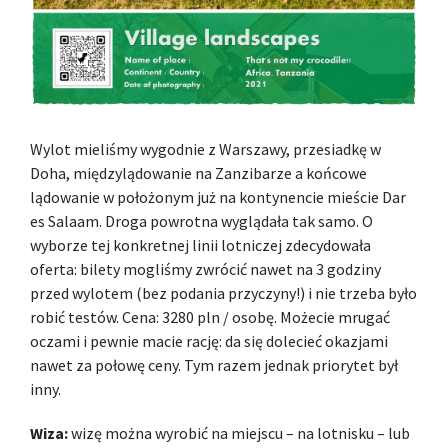
Wylot mieliśmy wygodnie z Warszawy, przesiadkę w
Doha, międzylądowanie na Zanzibarze a końcowe
lądowanie w położonym już na kontynencie mieście Dar
es Salaam. Droga powrotna wyglądała tak samo. O
wyborze tej konkretnej linii lotniczej zdecydowała
oferta: bilety mogliśmy zwrócić nawet na 3 godziny
przed wylotem (bez podania przyczyny!) i nie trzeba było
robić testów. Cena: 3280 pln / osobę. Możecie mrugać
oczami i pewnie macie rację: da się dolecieć okazjami
nawet za połowę ceny. Tym razem jednak priorytet był
inny.
Wiza:
wizę można wyrobić na miejscu – na lotnisku – lub