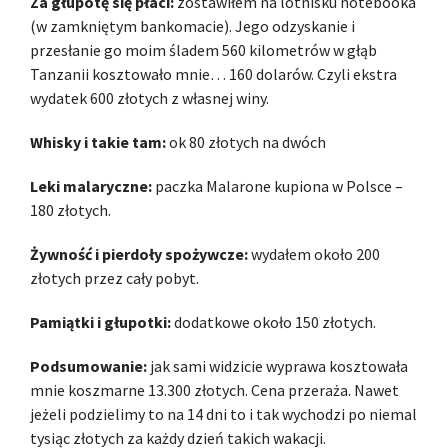
Za głupotę się płaci:
zostawiłem na lotnisku notebooka
(w zamkniętym bankomacie). Jego odzyskanie i
przesłanie go moim śladem 560 kilometrów w głąb
Tanzanii kosztowało mnie… 160 dolarów. Czyli ekstra
wydatek 600 złotych z własnej winy.
Whisky i takie tam:
ok 80 złotych na dwóch
Leki malaryczne:
paczka Malarone kupiona w Polsce –
180 złotych.
Żywność i pierdoły spożywcze:
wydałem około 200
złotych przez cały pobyt.
Pamiątki i głupotki:
dodatkowe około 150 złotych.
Podsumowanie:
jak sami widzicie wyprawa kosztowała
mnie koszmarne 13.300 złotych. Cena przeraża. Nawet
jeżeli podzielimy to na 14 dni to i tak wychodzi po niemal
tysiąc złotych za każdy dzień takich wakacji.