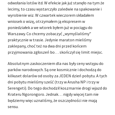
odwołania lotów itd. W efekcie jak już stanęło na tym że
lecimy, to czasu wystarczyło zaledwie na spakowanie i
wyrobienie wiz. W czwartek wieczorem składałem
wniosek o wizę, otrzymałem ją ekspresem w
poniedziałek a we wtorek byłem już w pociągu do
Warszawy. Co chcemy zobaczyć „wymyślaliśmy”
praktycznie w trasie. Jedynie maraton mieliśmy
zaklepany, choć też na dwa dni przed końcem
przyjmowania zgłoszeń bo… skończył się limit miejsc.
Absolutnym zaskoczeniem dla nas były ceny wstępu do
parków narodowych. Są one kosmicznie i dochodzą do
kilkuset dolarów od osoby za JEDEN dzień pobytu. A tych
dni pobytu mieliśmy sześć (trzy w Arusha NP i trzy w
Serengeti). Do tego dochodził koszmarnie drogi wjazd do
Krateru Ngorongoro. Jednak… nigdy więcej tam nie
będziemy więc uznaliśmy, że oszczędności nie mają
sensu.