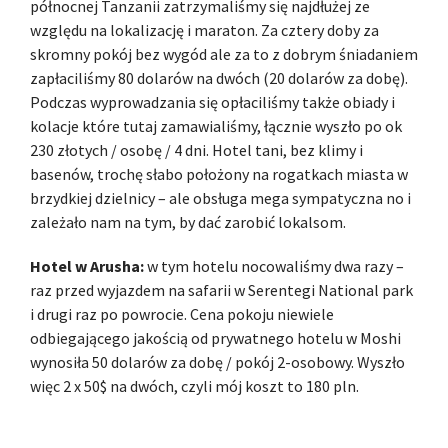
północnej Tanzanii zatrzymaliśmy się najdłużej ze
względu na lokalizację i maraton. Za cztery doby za
skromny pokój bez wygód ale za to z dobrym śniadaniem
zapłaciliśmy 80 dolarów na dwóch (20 dolarów za dobę).
Podczas wyprowadzania się opłaciliśmy także obiady i
kolacje które tutaj zamawialiśmy, łącznie wyszło po ok
230 złotych / osobę / 4 dni. Hotel tani, bez klimy i
basenów, trochę słabo położony na rogatkach miasta w
brzydkiej dzielnicy – ale obsługa mega sympatyczna no i
zależało nam na tym, by dać zarobić lokalsom.
Hotel w Arusha:
w tym hotelu nocowaliśmy dwa razy –
raz przed wyjazdem na safarii w Serentegi National park
i drugi raz po powrocie. Cena pokoju niewiele
odbiegającego jakością od prywatnego hotelu w Moshi
wynosiła 50 dolarów za dobę / pokój 2-osobowy. Wyszło
więc 2 x 50$ na dwóch, czyli mój koszt to 180 pln.