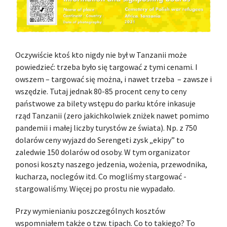
Oczywiście ktoś kto nigdy nie był w Tanzanii może
powiedzieć: trzeba było się targować z tymi cenami. I
owszem – targować się można, i nawet trzeba – zawsze i
wszędzie. Tutaj jednak 80-85 procent ceny to ceny
państwowe za bilety wstępu do parku które inkasuje
rząd Tanzanii (zero jakichkolwiek zniżek nawet pomimo
pandemii i małej liczby turystów ze świata). Np. z 750
dolarów ceny wyjazd do Serengeti zysk „ekipy” to
zaledwie 150 dolarów od osoby. W tym organizator
ponosi koszty naszego jedzenia, wożenia, przewodnika,
kucharza, noclegów itd. Co mogliśmy stargować -
stargowaliśmy. Więcej po prostu nie wypadało.
Przy wymienianiu poszczególnych kosztów
wspomniałem także o tzw. tipach. Co to takiego? To