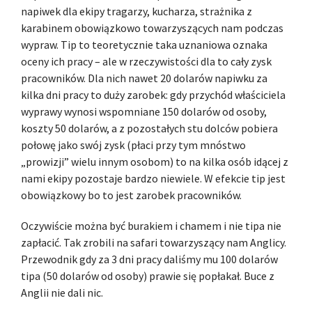
napiwek dla ekipy tragarzy, kucharza, strażnika z
karabinem obowiązkowo towarzyszących nam podczas
wypraw. Tip to teoretycznie taka uznaniowa oznaka
oceny ich pracy – ale w rzeczywistości dla to cały zysk
pracowników. Dla nich nawet 20 dolarów napiwku za
kilka dni pracy to duży zarobek: gdy przychód właściciela
wyprawy wynosi wspomniane 150 dolarów od osoby,
koszty 50 dolarów, a z pozostałych stu dolców pobiera
połowę jako swój zysk (płaci przy tym mnóstwo
„prowizji” wielu innym osobom) to na kilka osób idącej z
nami ekipy pozostaje bardzo niewiele. W efekcie tip jest
obowiązkowy bo to jest zarobek pracowników.
Oczywiście można być burakiem i chamem i nie tipa nie
zapłacić. Tak zrobili na safari towarzyszący nam Anglicy.
Przewodnik gdy za 3 dni pracy daliśmy mu 100 dolarów
tipa (50 dolarów od osoby) prawie się popłakał. Buce z
Anglii nie dali nic.