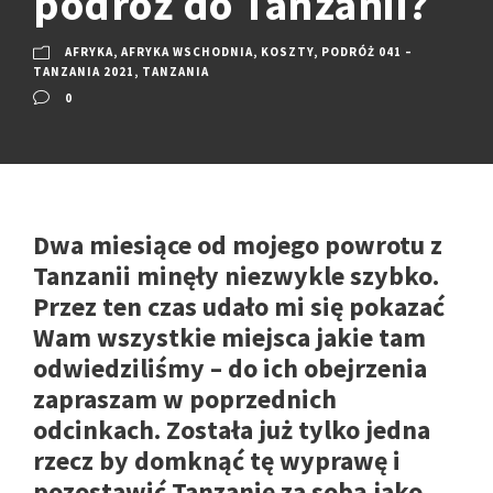
podróż do Tanzanii?
AFRYKA
,
AFRYKA WSCHODNIA
,
KOSZTY
,
PODRÓŻ 041 –
TANZANIA 2021
,
TANZANIA
0
Dwa miesiące od mojego powrotu z
Tanzanii minęły niezwykle szybko.
Przez ten czas udało mi się pokazać
Wam wszystkie miejsca jakie tam
odwiedziliśmy – do ich obejrzenia
zapraszam w poprzednich
odcinkach. Została już tylko jedna
rzecz by domknąć tę wyprawę i
pozostawić Tanzanię za sobą jako