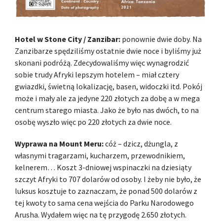
Hotel w Stone City / Zanzibar:
ponownie dwie doby. Na
Zanzibarze spędziliśmy ostatnie dwie noce i byliśmy już
skonani podróżą. Zdecydowaliśmy więc wynagrodzić
sobie trudy Afryki lepszym hotelem – miał cztery
gwiazdki, świetną lokalizację, basen, widoczki itd. Pokój
może i mały ale za jedyne 220 złotych za dobę a w mega
centrum starego miasta. Jako że było nas dwóch, to na
osobę wyszło więc po 220 złotych za dwie noce.
Wyprawa na Mount Meru:
cóż – dzicz, dżungla, z
własnymi tragarzami, kucharzem, przewodnikiem,
kelnerem… Koszt 3-dniowej wspinaczki na dziesiąty
szczyt Afryki to 707 dolarów od osoby. I żeby nie było, że
luksus kosztuje to zaznaczam, że ponad 500 dolarów z
tej kwoty to sama cena wejścia do Parku Narodowego
Arusha. Wydałem więc na tę przygodę 2.650 złotych.