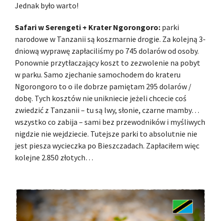
Jednak było warto!
Safari w Serengeti + Krater Ngorongoro:
parki
narodowe w Tanzanii są koszmarnie drogie. Za kolejną 3-
dniową wyprawę zapłaciliśmy po 745 dolarów od osoby.
Ponownie przytłaczający koszt to zezwolenie na pobyt
w parku. Samo zjechanie samochodem do krateru
Ngorongoro to o ile dobrze pamiętam 295 dolarów /
dobę. Tych kosztów nie unikniecie jeżeli chcecie coś
zwiedzić z Tanzanii – tu są lwy, słonie, czarne mamby…
wszystko co zabija – sami bez przewodników i myśliwych
nigdzie nie wejdziecie. Tutejsze parki to absolutnie nie
jest piesza wycieczka po Bieszczadach. Zapłaciłem więc
kolejne 2.850 złotych…