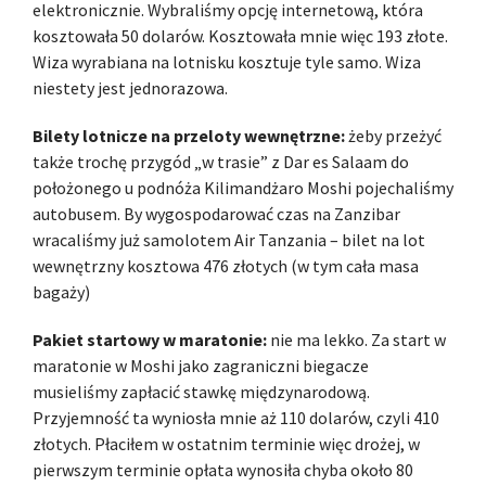
elektronicznie. Wybraliśmy opcję internetową, która
kosztowała 50 dolarów. Kosztowała mnie więc 193 złote.
Wiza wyrabiana na lotnisku kosztuje tyle samo. Wiza
niestety jest jednorazowa.
Bilety lotnicze na przeloty wewnętrzne:
żeby przeżyć
także trochę przygód „w trasie” z Dar es Salaam do
położonego u podnóża Kilimandżaro Moshi pojechaliśmy
autobusem. By wygospodarować czas na Zanzibar
wracaliśmy już samolotem Air Tanzania – bilet na lot
wewnętrzny kosztowa 476 złotych (w tym cała masa
bagaży)
Pakiet startowy w maratonie:
nie ma lekko. Za start w
maratonie w Moshi jako zagraniczni biegacze
musieliśmy zapłacić stawkę międzynarodową.
Przyjemność ta wyniosła mnie aż 110 dolarów, czyli 410
złotych. Płaciłem w ostatnim terminie więc drożej, w
pierwszym terminie opłata wynosiła chyba około 80