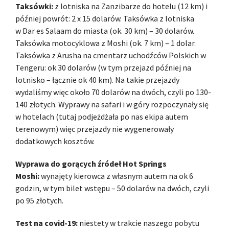
Taksówki:
z lotniska na Zanzibarze do hotelu (12 km) i
później powrót: 2 x 15 dolarów. Taksówka z lotniska
w Dar es Salaam do miasta (ok. 30 km) – 30 dolarów.
Taksówka motocyklowa z Moshi (ok. 7 km) – 1 dolar.
Taksówka z Arusha na cmentarz uchodźców Polskich w
Tengeru: ok 30 dolarów (w tym przejazd później na
lotnisko – łącznie ok 40 km). Na takie przejazdy
wydaliśmy więc około 70 dolarów na dwóch, czyli po 130-
140 złotych. Wyprawy na safari i w góry rozpoczynały się
w hotelach (tutaj podjeżdżała po nas ekipa autem
terenowym) więc przejazdy nie wygenerowały
dodatkowych kosztów.
Wyprawa do gorących źródeł Hot Springs
Moshi:
wynajęty kierowca z własnym autem na ok 6
godzin, w tym bilet wstępu – 50 dolarów na dwóch, czyli
po 95 złotych.
Test na covid-19:
niestety w trakcie naszego pobytu