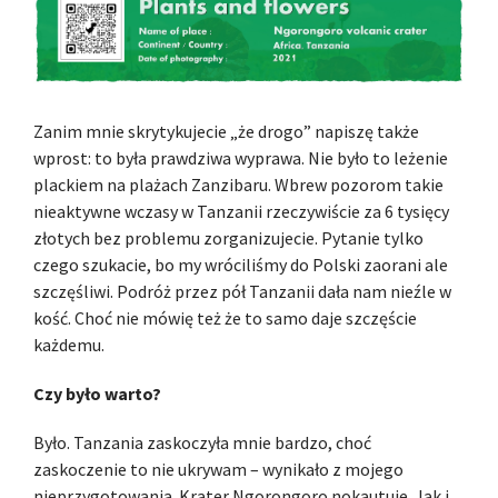
Zanim mnie skrytykujecie „że drogo” napiszę także
wprost: to była prawdziwa wyprawa. Nie było to leżenie
plackiem na plażach Zanzibaru. Wbrew pozorom takie
nieaktywne wczasy w Tanzanii rzeczywiście za 6 tysięcy
złotych bez problemu zorganizujecie. Pytanie tylko
czego szukacie, bo my wróciliśmy do Polski zaorani ale
szczęśliwi. Podróż przez pół Tanzanii dała nam nieźle w
kość. Choć nie mówię też że to samo daje szczęście
każdemu.
Czy było warto?
Było. Tanzania zaskoczyła mnie bardzo, choć
zaskoczenie to nie ukrywam – wynikało z mojego
nieprzygotowania. Krater Ngorongoro nokautuje. Jak i