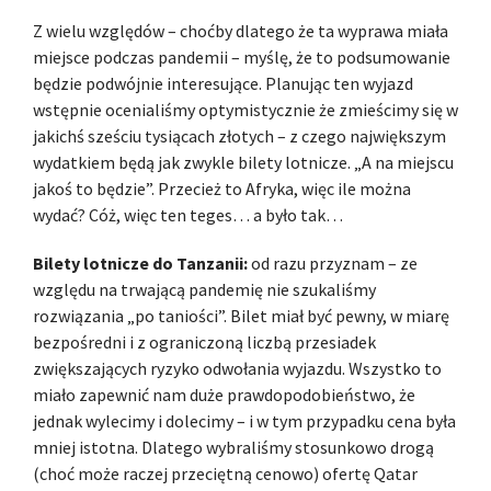
Z wielu względów – choćby dlatego że ta wyprawa miała
miejsce podczas pandemii – myślę, że to podsumowanie
będzie podwójnie interesujące. Planując ten wyjazd
wstępnie ocenialiśmy optymistycznie że zmieścimy się w
jakichś sześciu tysiącach złotych – z czego największym
wydatkiem będą jak zwykle bilety lotnicze. „A na miejscu
jakoś to będzie”. Przecież to Afryka, więc ile można
wydać? Cóż, więc ten teges… a było tak…
Bilety lotnicze do Tanzanii:
od razu przyznam – ze
względu na trwającą pandemię nie szukaliśmy
rozwiązania „po taniości”. Bilet miał być pewny, w miarę
bezpośredni i z ograniczoną liczbą przesiadek
zwiększających ryzyko odwołania wyjazdu. Wszystko to
miało zapewnić nam duże prawdopodobieństwo, że
jednak wylecimy i dolecimy – i w tym przypadku cena była
mniej istotna. Dlatego wybraliśmy stosunkowo drogą
(choć może raczej przeciętną cenowo) ofertę Qatar