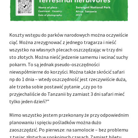
Koszty wstępu do parków narodowych można oczywiście
ciąć. Można zrezygnować z jednego tragarza i nieść
wszystko na własnych plecach oszczędzając w trzy dni
sto złotych. Można nieść jedzenie samemu i wcinać suchy
pokarm. To są jednak pseudo-oszczędności
niewspółmierne do korzyści. Można także skrócić safari
np do 1 dnia – wtedy oszczędność jest rzeczywiście duża,
ale trzeba sobie postawić pytanie „czy po to
przyjechaliście do Tanzanii by zamiast 3 dni safari mieć
tylko jeden dzień?”
Mimo wszystko jestem przekonany że przy odpowiednim
planowaniu i spięciu pośladków można dużo
zaoszczędzić. Po pierwsze: na samolocie – bez problemu
z tysiąc złotych w spokojnych czasach. Zamiast biletu