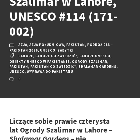
Szalimar w Lahore,
UNESCO #114 (171-
002)
AZJA
,
AZJA POŁUDNIOWA
,
PAKISTAN
,
PODRÓŻ 083 –
PAKISTAN 2026
,
UNESCO
,
ZABYTKI
LAHORE
,
LAHORE CO ZWIEDZIĆ?
,
LAHORE UNESCO
,
OBIEKTY UNESCO W PAKISTANIE
,
OGRODY SZALIMAR
,
PAKISTAN
,
PAKISTAN CO ZWIEDZIĆ?
,
SHALAMAR GARDENS
,
UNESCO
,
WYPRAWA DO PAKISTANU
0
Liczące sobie prawie czterysta
lat Ogrody Szalimar w Lahore –
Shalamar Gardens
– nie