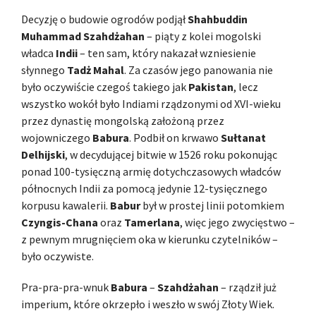
Decyzję o budowie ogrodów podjął
Shahbuddin
Muhammad Szahdżahan
– piąty z kolei mogolski
władca
Indii
– ten sam, który nakazał wzniesienie
słynnego
Tadż Mahal
. Za czasów jego panowania nie
było oczywiście czegoś takiego jak
Pakistan
, lecz
wszystko wokół było Indiami rządzonymi od XVI-wieku
przez dynastię mongolską założoną przez
wojowniczego
Babura
. Podbił on krwawo
Sułtanat
Delhijski
, w decydującej bitwie w 1526 roku pokonując
ponad 100-tysięczną armię dotychczasowych władców
północnych Indii za pomocą jedynie 12-tysięcznego
korpusu kawalerii.
Babur
był w prostej linii potomkiem
Czyngis-Chana
oraz
Tamerlana
, więc jego zwycięstwo –
z pewnym mrugnięciem oka w kierunku czytelników –
było oczywiste.
Pra-pra-pra-wnuk
Babura
–
Szahdżahan
– rządził już
imperium, które okrzepło i weszło w swój Złoty Wiek.