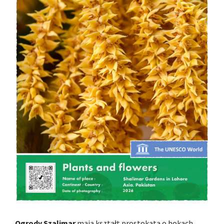
Ogrody Szalimar
mają kształt prostokąta o bokach