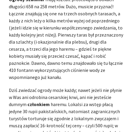
długości 658 na 258 metrów. Dużo, musicie przyznać!
Łącznie znajdują się one na trzech osobnych tarasach, a
każdy z nich leży o kilka metrów wyżej od poprzedniego
(jeżeli idzie się w kierunku współczesnego zwiedzania, to
każdy kolejny jest niżej). Pierwszy taras był przeznaczony
dla szlachty (i okazjonalnie dla plebsu), drugi dla
cesarza, a trzeci dla jego haremu – gdzieś te piękne
kobiety musiały się przecież czesać, kąpać i robić
paznokcie. Dawno, dawno temu znajdowało się tu łącznie
410 fontann wykorzystujących ciśnienie wody ze
wspomnianego już kanału.
Dziś zwiedzać ogrody może każdy; nawet jeżeli nie płynie
w Was ani odrobina cesarskiej krwi, ani nie jesteście
dumnym
członkiem
haremu. Lokalsi za wstęp płacą
jedyne 30 rupii pakistańskich, natomiast zagranicznych
turystów torturuje się zgodnie z lokalnym zwyczajem i
muszą zapłacić 16-krotność tej ceny – czyli 500 rupii; w