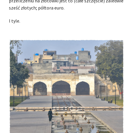
przeliczeniu na złotówki jest to (całe szczęście) zaledwie
sześć złotych; półtora euro.
I tyle.