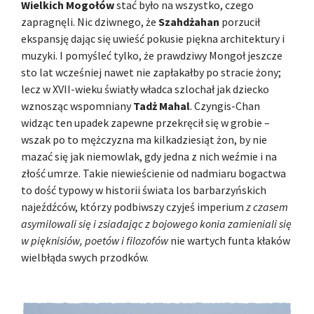
Wielkich Mogołów
stać było na wszystko, czego
zapragnęli. Nic dziwnego, że
Szahdżahan
porzucił
ekspansję dając się uwieść pokusie piękna architektury i
muzyki. I pomyśleć tylko, że prawdziwy Mongoł jeszcze
sto lat wcześniej nawet nie zapłakałby po stracie żony;
lecz w XVII-wieku światły władca szlochał jak dziecko
wznosząc wspomniany
Tadż Mahal
. Czyngis-Chan
widząc ten upadek zapewne przekręcił się w grobie –
wszak po to mężczyzna ma kilkadziesiąt żon, by nie
mazać się jak niemowlak, gdy jedna z nich weźmie i na
złość umrze. Takie niewieścienie od nadmiaru bogactwa
to dość typowy w historii świata los barbarzyńskich
najeźdźców, którzy podbiwszy czyjeś imperium
z czasem
asymilowali się i zsiadając z bojowego konia zamieniali się
w pięknisiów, poetów i filozofów
nie wartych funta kłaków
wielbłąda swych przodków.