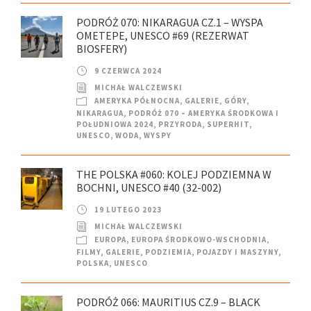
PODRÓŻ 070: NIKARAGUA CZ.1 – WYSPA
OMETEPE, UNESCO #69 (REZERWAT
BIOSFERY)
9 CZERWCA 2024
MICHAŁ WALCZEWSKI
AMERYKA PÓŁNOCNA
,
GALERIE
,
GÓRY
,
NIKARAGUA
,
PODRÓŻ 070 – AMERYKA ŚRODKOWA I
POŁUDNIOWA 2024
,
PRZYRODA
,
SUPERHIT
,
UNESCO
,
WODA
,
WYSPY
THE POLSKA #060: KOLEJ PODZIEMNA W
BOCHNI, UNESCO #40 (32-002)
19 LUTEGO 2023
MICHAŁ WALCZEWSKI
EUROPA
,
EUROPA ŚRODKOWO-WSCHODNIA
,
FILMY
,
GALERIE
,
PODZIEMIA
,
POJAZDY I MASZYNY
,
POLSKA
,
UNESCO
PODRÓŻ 066: MAURITIUS CZ.9 – BLACK