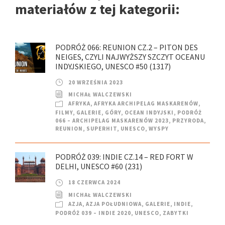
materiałów z tej kategorii:
PODRÓŻ 066: REUNION CZ.2 – PITON DES
NEIGES, CZYLI NAJWYŻSZY SZCZYT OCEANU
INDYJSKIEGO, UNESCO #50 (1317)
20 WRZEŚNIA 2023
MICHAŁ WALCZEWSKI
AFRYKA
,
AFRYKA ARCHIPELAG MASKARENÓW
,
FILMY
,
GALERIE
,
GÓRY
,
OCEAN INDYJSKI
,
PODRÓŻ
066 – ARCHIPELAG MASKARENÓW 2023
,
PRZYRODA
,
REUNION
,
SUPERHIT
,
UNESCO
,
WYSPY
PODRÓŻ 039: INDIE CZ.14 – RED FORT W
DELHI, UNESCO #60 (231)
18 CZERWCA 2024
MICHAŁ WALCZEWSKI
AZJA
,
AZJA POŁUDNIOWA
,
GALERIE
,
INDIE
,
PODRÓŻ 039 – INDIE 2020
,
UNESCO
,
ZABYTKI