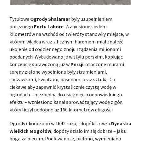
Tytułowe
Ogrody Shalamar
były uzupełnieniem
potężnego
Fortu Lahore
. Wzniesione siedem
kilometrów na wschód od twierdzy stanowiły miejsce, w
którym władca wraz z licznym haremem miał znaleźć
ukojenie od codziennego znoju rządzenia milionami
poddanych. Wybudowano je w stylu perskim, kopiując
koncepcję sprawdzoną już w
Persji
: otoczone murami
tereny zielone wypełnione były strumieniami,
sadzawkami, kwiatami, basenami oraz sztuką. Co
ciekawe aby zapewnić krystalicznie czystą wodę w
ogrodach – niezbędną do osiągnięcia odpowiedniego
efektu – wzniesiono kanał sprowadzający wodę z gór,
który liczył podobno aż 160 kilometrów długości.
Ogrody ukończono w 1642 roku, i dopóki trwała
Dynastia
Wielkich Mogołów
, dopóty działo im się dobrze – jak u
boga za piecem. Podlewano je, pielono, wymieniano