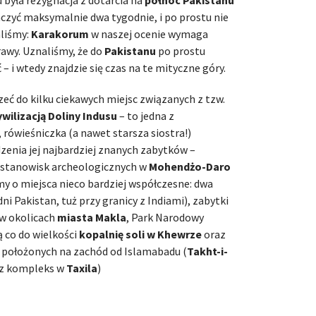
była rezygnacja z dotarcia na
północ Pakistanu
zyć maksymalnie dwa tygodnie, i po prostu nie
aliśmy:
Karakorum
w naszej ocenie wymaga
awy. Uznaliśmy, że do
Pakistanu
po prostu
– i wtedy znajdzie się czas na te mityczne góry.
eć do kilku ciekawych miejsc związanych z tzw.
wilizacją Doliny Indusu
– to jedna z
, rówieśniczka (a nawet starsza siostra!)
zenia jej najbardziej znanych zabytków –
at stanowisk archeologicznych w
Mohendżo-Daro
my o miejsca nieco bardziej współczesne: dwa
i Pakistan, tuż przy granicy z Indiami), zabytki
w okolicach
miasta Makla
, Park Narodowy
ą co do wielkości
kopalnię soli w Khewrze
oraz
położonych na zachód od Islamabadu (
Takht-i-
z kompleks w
Taxila
)