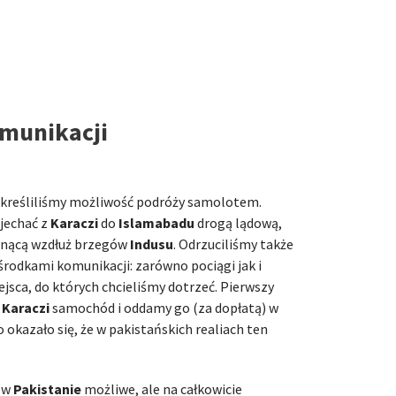
munikacji
skreśliliśmy możliwość podróży samolotem.
ejechać z
Karaczi
do
Islamabadu
drogą lądową,
egnącą wzdłuż brzegów
Indusu
. Odrzuciliśmy także
rodkami komunikacji: zarówno pociągi jak i
jsca, do których chcieliśmy dotrzeć. Pierwszy
w
Karaczi
samochód i oddamy go (za dopłatą) w
o okazało się, że w pakistańskich realiach ten
 w
Pakistanie
możliwe, ale na całkowicie