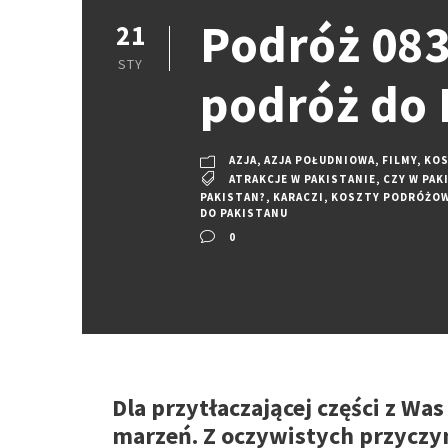
Podróż 083:
21
STY
podróż do 
AZJA
,
AZJA POŁUDNIOWA
,
FILMY
,
KOS
ATRAKCJE W PAKISTANIE
,
CZY W PAK
PAKISTAN?
,
KARACZI
,
KOSZTY PODRÓŻOW
DO PAKISTANU
0
Dla przytłaczającej części z Was
marzeń. Z oczywistych przyczyn