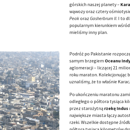
górskich naszej planety –
Kar
wąwozy oraz cztery ośmiotysię
Peak
oraz
Gasherbrum II
. I to 
popularnym kierunkiem wśród w
mieliśmy inny plan.
Podróż po Pakistanie rozpoczę
samym brzegiem
Oceanu Ind
aglomeracji – liczącej 21 mili
roku maraton. Kolekcjonując b
uznaliśmy, że to właśnie Kara
Po ukończeniu maratonu zamie
odległego o półtora tysiąca k
przez starożytną
rzekę Indus
największe miasta łączy autost
rzeki. Wszelkie dostępne źród
półtora tysiąca kilometrów dro