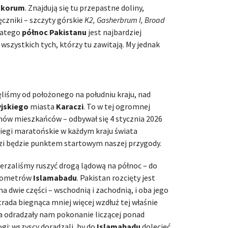
akorum
. Znajdują się tu przepastne doliny,
czniki – szczyty górskie
K2, Gasherbrum I, Broad
dlatego
północ Pakistanu
jest najbardziej
szystkich tych, którzy tu zawitają. My jednak
liśmy od położonego na południu kraju, nad
yjskiego
miasta
Karaczi
. To w tej ogromnej
onów mieszkańców – odbywał się 4 stycznia 2026
iegi maratońskie w każdym kraju świata
czi będzie punktem startowym naszej przygody.
rzaliśmy ruszyć drogą lądową na północ – do
ilometrów
Islamabadu
. Pakistan rozcięty jest
na dwie części – wschodnią i zachodnią, i oba jego
rada biegnąca mniej więcej wzdłuż tej właśnie
ła odradzały nam pokonanie liczącej ponad
gi: wszyscy doradzali, by do
Islamabadu
dolecieć