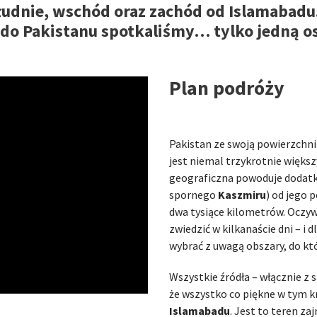
łudnie, wschód oraz zachód od Islamabadu
do Pakistanu spotkaliśmy… tylko jedną os
Plan podróży
Pakistan ze swoją powierzchni
jest niemal trzykrotnie większ
geograficzna powoduje dodatk
spornego
Kaszmiru
) od jego 
dwa tysiące kilometrów. Oczywis
zwiedzić w kilkanaście dni – i
wybrać z uwagą obszary, do któ
Wszystkie źródła – włącznie 
że wszystko co piękne w tym kra
Islamabadu
. Jest to teren z