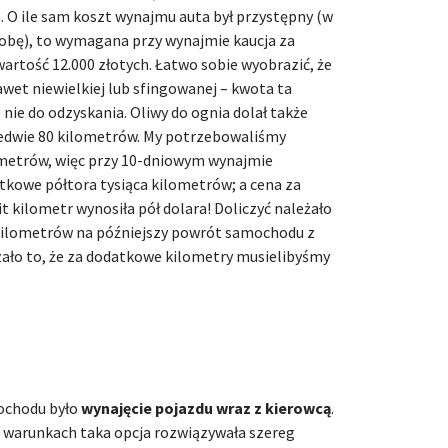
 O ile sam koszt wynajmu auta był przystępny (w
dobę), to wymagana przy wynajmie kaucja za
rtość 12.000 złotych. Łatwo sobie wyobrazić, że
nawet niewielkiej lub sfingowanej – kwota ta
 nie do odzyskania. Oliwy do ognia dolał także
edwie 80 kilometrów. My potrzebowaliśmy
metrów, więc przy 10-dniowym wynajmie
tkowe półtora tysiąca kilometrów; a cena za
 kilometr wynosiła pół dolara! Doliczyć należało
 kilometrów na późniejszy powrót samochodu z
ało to, że za dodatkowe kilometry musielibyśmy
ochodu było
wynajęcie pojazdu wraz z kierowcą
.
 warunkach taka opcja rozwiązywała szereg