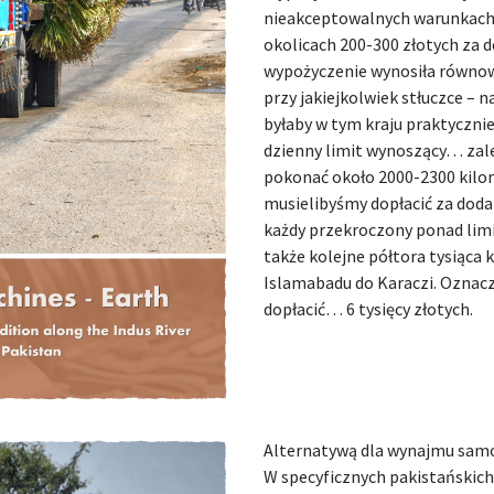
nieakceptowalnych warunkach.
okolicach 200-300 złotych za 
wypożyczenie wynosiła równowa
przy jakiejkolwiek stłuczce – 
byłaby w tym kraju praktycznie
dzienny limit wynoszący… zal
pokonać około 2000-2300 kilo
musielibyśmy dopłacić za doda
każdy przekroczony ponad limit
także kolejne półtora tysiąca
Islamabadu do Karaczi. Oznacz
dopłacić… 6 tysięcy złotych.
Alternatywą dla wynajmu sam
W specyficznych pakistańskich