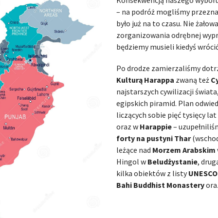
Konsekwencją naszego wyboru 
– na podróż mogliśmy przeznac
było już na to czasu. Nie żałow
zorganizowania odrębnej wypr
będziemy musieli kiedyś wrócić 
Po drodze zamierzaliśmy dotrz
Kulturą Harappa
zwaną też
Cy
najstarszych cywilizacji świata
egipskich piramid. Plan odwied
liczących sobie pięć tysięcy l
oraz w
Harappie
– uzupełniliś
forty na pustyni Thar
(wschodn
leżące nad
Morzem Arabskim
Hingol w
Beludżystanie
, drug
kilka obiektów z listy
UNESCO
Bahi Buddhist Monastery
ora