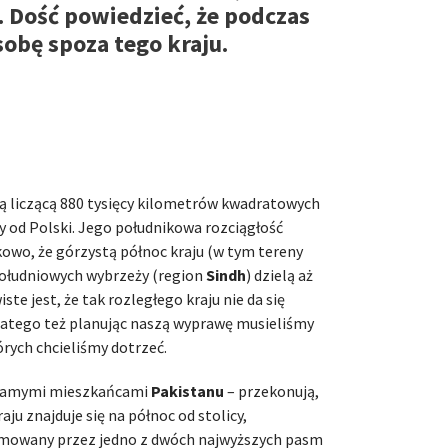
. Dość powiedzieć, że podczas
obę spoza tego kraju.
ą liczącą 880 tysięcy kilometrów kwadratowych
y od Polski. Jego południkowa rozciągłość
owo, że górzystą północ kraju (w tym tereny
południowych wybrzeży (region
Sindh
) dzielą aż
te jest, że tak rozległego kraju nie da się
 dlatego też planując naszą wyprawę musieliśmy
rych chcieliśmy dotrzeć.
z samymi mieszkańcami
Pakistanu
– przekonują,
ju znajduje się na północ od stolicy,
ajmowany przez jedno z dwóch najwyższych pasm