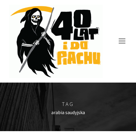
TAG
arabia saudyjska