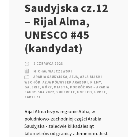
Saudyjska cz.12
– Rijal Alma,
UNESCO #45
(kandydat)
2 CZERWCA 2023
MICHAŁ WALCZEWSKI
ARABIA SAUDYJSKA
,
AZJA
,
AZJA BLISKI
WSCHÓD
,
AZJA PÓŁWYSEP ARABSKI
,
FILMY
,
GALERIE
,
GÓRY
,
MIASTA
,
PODRÓŻ 050 – ARABIA
SAUDYJSKA 2022
,
SUPERHIT
,
UNESCO
,
URBEX
,
ZABYTKI
Rijal Alma leży w regionie Abha, w
południowo-zachodniej części Arabia
Saudyjska - zaledwie kilkadziesiąt
kilometrów od granicy z Jemenem. Jest