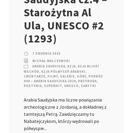
Starożytna Al
Ula, UNESCO #2
(1293)
7 GRUDNIA 2023
MICHAŁ WALCZEWSKI
ARABIA SAUDYJSKA
,
AZJA
,
AZJA BLISKI
WSCHÓD
,
AZJA PÓŁWYSEP ARABSKI
,
CMENTARZE
,
FILMY
,
GALERIE
,
GÓRY
,
PODRÓŻ
040 – ARABIA SAUDYJSKA 2020
,
PRZYRODA
,
PUSTYNIA
,
SUPERHIT
,
UNESCO
,
ZABYTKI
Arabia Saudyjska ma liczne powiązania
archeologiczne z Jordanią, a dokładniej z
tamtejszą Petrą. Zawdzięczamy to
Nabatejczykom, którzy wędrowali po
półwyspie...