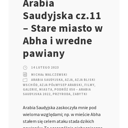
Arabia
Saudyjska cz.11
– Stare miasto w
Abha i wredne
pawiany
14 LUTEGO 2023
MICHAŁ WALCZEWSKI
ARABIA SAUDYJSKA
,
AZJA
,
AZJA BLISKI
WSCHÓD
,
AZJA PÓŁWYSEP ARABSKI
,
FILMY
,
GALERIE
,
MIASTA
,
PODRÓŻ 050 – ARABIA
SAUDYJSKA 2022
,
PRZYRODA
,
ZABYTKI
Arabia Saudyjska zaskoczyła mnie pod
wieloma względami; np. w mieście Abha
stałem się celem ataku stada dzikich