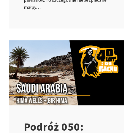
pawianów. To szczególnie niebezpieczne
małpy…
Podróż 050: