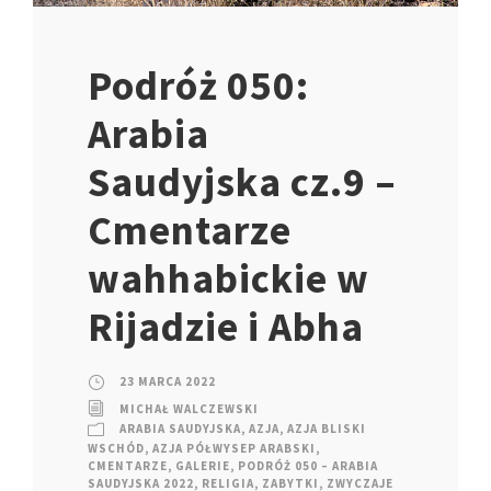
Podróż 050:
Arabia
Saudyjska cz.9 –
Cmentarze
wahhabickie w
Rijadzie i Abha
23 MARCA 2022
MICHAŁ WALCZEWSKI
ARABIA SAUDYJSKA
,
AZJA
,
AZJA BLISKI
WSCHÓD
,
AZJA PÓŁWYSEP ARABSKI
,
CMENTARZE
,
GALERIE
,
PODRÓŻ 050 – ARABIA
SAUDYJSKA 2022
,
RELIGIA
,
ZABYTKI
,
ZWYCZAJE