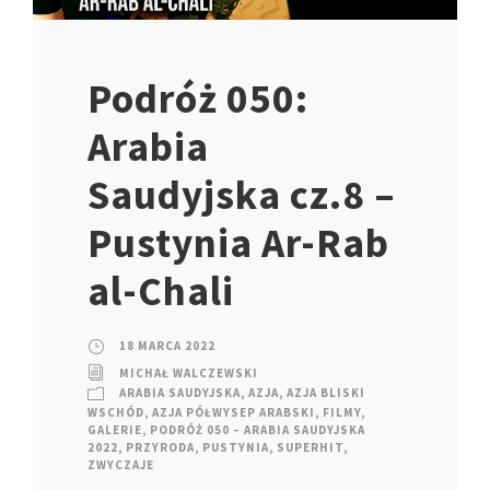
Podróż 050:
Arabia
Saudyjska cz.8 –
Pustynia Ar-Rab
al-Chali
18 MARCA 2022
MICHAŁ WALCZEWSKI
ARABIA SAUDYJSKA
,
AZJA
,
AZJA BLISKI
WSCHÓD
,
AZJA PÓŁWYSEP ARABSKI
,
FILMY
,
GALERIE
,
PODRÓŻ 050 – ARABIA SAUDYJSKA
2022
,
PRZYRODA
,
PUSTYNIA
,
SUPERHIT
,
ZWYCZAJE