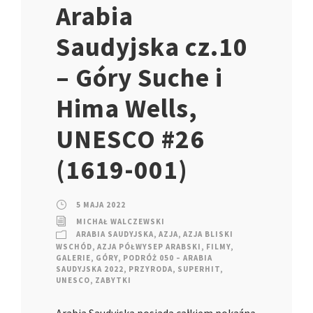
Arabia
Saudyjska cz.10
– Góry Suche i
Hima Wells,
UNESCO #26
(1619-001)
5 MAJA 2022
MICHAŁ WALCZEWSKI
ARABIA SAUDYJSKA
,
AZJA
,
AZJA BLISKI
WSCHÓD
,
AZJA PÓŁWYSEP ARABSKI
,
FILMY
,
GALERIE
,
GÓRY
,
PODRÓŻ 050 – ARABIA
SAUDYJSKA 2022
,
PRZYRODA
,
SUPERHIT
,
UNESCO
,
ZABYTKI