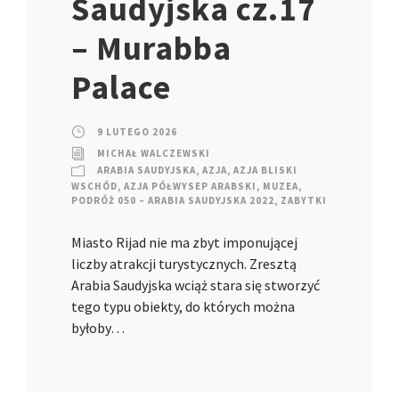
Saudyjska cz.17
– Murabba
Palace
9 LUTEGO 2026
MICHAŁ WALCZEWSKI
ARABIA SAUDYJSKA
,
AZJA
,
AZJA BLISKI
WSCHÓD
,
AZJA PÓŁWYSEP ARABSKI
,
MUZEA
,
PODRÓŻ 050 – ARABIA SAUDYJSKA 2022
,
ZABYTKI
Miasto Rijad nie ma zbyt imponującej
liczby atrakcji turystycznych. Zresztą
Arabia Saudyjska wciąż stara się stworzyć
tego typu obiekty, do których można
byłoby…