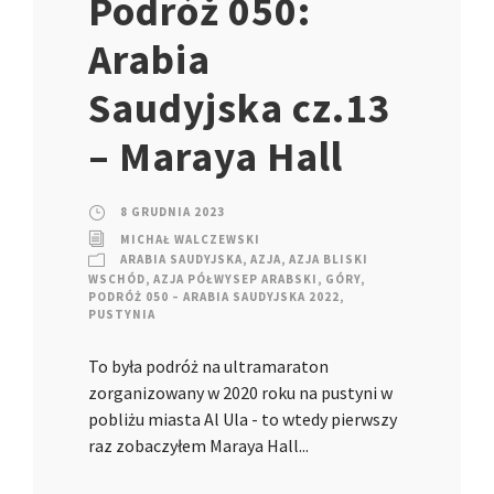
Podróż 050:
Arabia
Saudyjska cz.13
– Maraya Hall
8 GRUDNIA 2023
MICHAŁ WALCZEWSKI
ARABIA SAUDYJSKA
,
AZJA
,
AZJA BLISKI
WSCHÓD
,
AZJA PÓŁWYSEP ARABSKI
,
GÓRY
,
PODRÓŻ 050 – ARABIA SAUDYJSKA 2022
,
PUSTYNIA
To była podróż na ultramaraton
zorganizowany w 2020 roku na pustyni w
pobliżu miasta Al Ula - to wtedy pierwszy
raz zobaczyłem Maraya Hall...